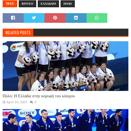
TAGS:
ΒΙΝΤΕΟ
ΕΛΛΑΔΑΡΑ
ΠΟΛΟ
RELATED POSTS
Πόλο: Η Ελλάδα στην κορυφή του κόσμου
April 20, 2025
0