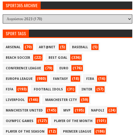
SPORT365 ARCHIVE
SPORT TAGS
(70)
(5)
(5)
ARSENAL
ART@NET
BASEBALL
(22)
(336)
BEACH SOCCER
BEST GOAL
(79)
(176)
CONFERENCE LEAGUE
EURO
(980)
(18)
(16)
EUROPA LEAGUE
FANTASY
FIBA
(193)
(31)
(57)
FIFA
FOOTBALL IDOLS
INTER
(146)
(59)
LIVERPOOL
MANCHESTER CITY
(145)
(195)
(24)
MANCHESTER UNITED
MVP
NAPOLI
(127)
(101)
OLYMPIC GAMES
PLAYER OF THE MONTH
(12)
(186)
PLAYER OF THE SEASON
PREMIER LEAGUE