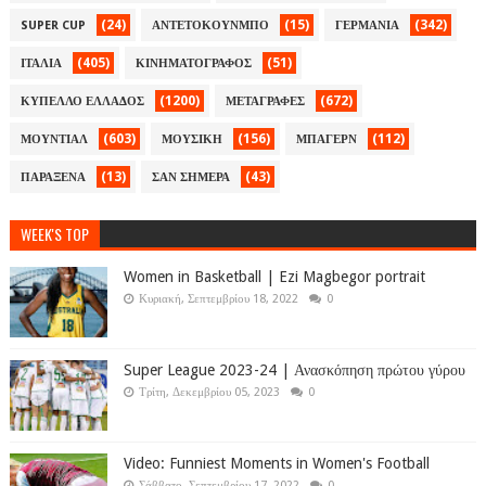
(24)
(15)
(342)
SUPER CUP
ΑΝΤΕΤΟΚΟΥΝΜΠΟ
ΓΕΡΜΑΝΙΑ
(405)
(51)
ΙΤΑΛΙΑ
ΚΙΝΗΜΑΤΟΓΡΑΦΟΣ
(1200)
(672)
ΚΥΠΕΛΛΟ ΕΛΛΑΔΟΣ
ΜΕΤΑΓΡΑΦΕΣ
(603)
(156)
(112)
ΜΟΥΝΤΙΑΛ
ΜΟΥΣΙΚΗ
ΜΠΑΓΕΡΝ
(13)
(43)
ΠΑΡΑΞΕΝΑ
ΣΑΝ ΣΗΜΕΡΑ
WEEK'S TOP
Women in Basketball | Ezi Magbegor portrait
Κυριακή, Σεπτεμβρίου 18, 2022
0
Super League 2023-24 | Ανασκόπηση πρώτου γύρου
Τρίτη, Δεκεμβρίου 05, 2023
0
Video: Funniest Moments in Women's Football
Σάββατο, Σεπτεμβρίου 17, 2022
0