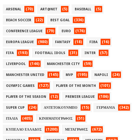
(70)
(5)
(5)
ARSENAL
ART@NET
BASEBALL
(22)
(336)
BEACH SOCCER
BEST GOAL
(79)
(176)
CONFERENCE LEAGUE
EURO
(980)
(18)
(16)
EUROPA LEAGUE
FANTASY
FIBA
(193)
(31)
(57)
FIFA
FOOTBALL IDOLS
INTER
(146)
(59)
LIVERPOOL
MANCHESTER CITY
(145)
(195)
(24)
MANCHESTER UNITED
MVP
NAPOLI
(127)
(101)
OLYMPIC GAMES
PLAYER OF THE MONTH
(12)
(186)
PLAYER OF THE SEASON
PREMIER LEAGUE
(24)
(15)
(342)
SUPER CUP
ΑΝΤΕΤΟΚΟΥΝΜΠΟ
ΓΕΡΜΑΝΙΑ
(405)
(51)
ΙΤΑΛΙΑ
ΚΙΝΗΜΑΤΟΓΡΑΦΟΣ
(1200)
(672)
ΚΥΠΕΛΛΟ ΕΛΛΑΔΟΣ
ΜΕΤΑΓΡΑΦΕΣ