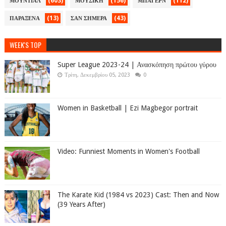
(603)
(156)
(112)
ΜΟΥΝΤΙΑΛ
ΜΟΥΣΙΚΗ
ΜΠΑΓΕΡΝ
(13)
(43)
ΠΑΡΑΞΕΝΑ
ΣΑΝ ΣΗΜΕΡΑ
WEEK'S TOP
Super League 2023-24 | Ανασκόπηση πρώτου γύρου
Τρίτη, Δεκεμβρίου 05, 2023
0
Women in Basketball | Ezi Magbegor portrait
Video: Funniest Moments in Women's Football
The Karate Kid (1984 vs 2023) Cast: Then and Now
(39 Years After)