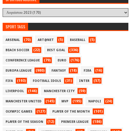
SPORT TAGS
(70)
(5)
(5)
ARSENAL
ART@NET
BASEBALL
(22)
(336)
BEACH SOCCER
BEST GOAL
(79)
(176)
CONFERENCE LEAGUE
EURO
(980)
(18)
(16)
EUROPA LEAGUE
FANTASY
FIBA
(193)
(31)
(57)
FIFA
FOOTBALL IDOLS
INTER
(146)
(59)
LIVERPOOL
MANCHESTER CITY
(145)
(195)
(24)
MANCHESTER UNITED
MVP
NAPOLI
(127)
(101)
OLYMPIC GAMES
PLAYER OF THE MONTH
(12)
(186)
PLAYER OF THE SEASON
PREMIER LEAGUE