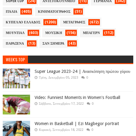
(24)
(15)
(342)
SUPER CUP
ΑΝΤΕΤΟΚΟΥΝΜΠΟ
ΓΕΡΜΑΝΙΑ
(405)
(51)
ΙΤΑΛΙΑ
ΚΙΝΗΜΑΤΟΓΡΑΦΟΣ
(1200)
(672)
ΚΥΠΕΛΛΟ ΕΛΛΑΔΟΣ
ΜΕΤΑΓΡΑΦΕΣ
(603)
(156)
(112)
ΜΟΥΝΤΙΑΛ
ΜΟΥΣΙΚΗ
ΜΠΑΓΕΡΝ
(13)
(43)
ΠΑΡΑΞΕΝΑ
ΣΑΝ ΣΗΜΕΡΑ
WEEK'S TOP
Super League 2023-24 | Ανασκόπηση πρώτου γύρου
Τρίτη, Δεκεμβρίου 05, 2023
0
Video: Funniest Moments in Women's Football
Σάββατο, Σεπτεμβρίου 17, 2022
0
Women in Basketball | Ezi Magbegor portrait
Κυριακή, Σεπτεμβρίου 18, 2022
0