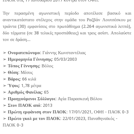
ΠΑΟΚ στις 17 Ιανουαρίου 2017 κόντρα στον ΟΦΗ.
Την περασμένη αγωνιστική περίοδο αποτέλεσε βασικό και
αναντικατάστατο στέλεχος στην ομάδα του Ραζβάν Λουτσέσκου με
τριάντα (30) εμφανίσεις στο πρωτάθλημα (2.264 αγωνιστικά λετπά),
δύο τέρματα (σε 38 τελικές προσπάθειες) και τρεις ασίστ. Απολαύστε
τον σε δράση...
➢
Ονοματεπώνυμο
: Γιάννης Κωνσταντέλιας
➢
Ημερομηνία Γέννησης
: 05/03/2003
➢
Τόπος Γέννησης
: Βόλος
➢
Θέση
: Μέσος
➢
Βάρος
: 66 κιλά
➢
Ύψος
: 1,78 μέτρα
➢
Αριθμός Φανέλας
: 65
➢
Προηγούμενοι Σύλλογοι
: Αγία Παρασκευή Βόλου
➢
Στον ΠΑΟΚ από
: 2013
➢
Πρώτη εμφάνιση στον ΠΑΟΚ
: 17/01/2021, ΟΦΗ - ΠΑΟΚ 0-3
➢
Πρώτο γκολ με τον ΠΑΟΚ
: 22/01/2023, Παναθηναϊκός -
ΠΑΟΚ 0-3