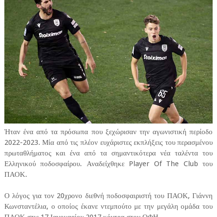
Ήταν ένα από τα πρόσωπα που ξεχώρισαν την αγωνιστική περίοδο
2022-2023. Μία από τις πλέον ευχάριστες εκπλήξεις του περασμένου
πρωταθλήματος και ένα από τα σημαντικότερα νέα ταλέντα του
Ελληνικού ποδοσφαίρου. Αναδείχθηκε Player Of The Club του
ΠΑΟΚ.
Ο λόγος για τον 20χρονο διεθνή ποδοσφαιριστή του ΠΑΟΚ, Γιάννη
Κωνσταντέλια, ο οποίος έκανε ντεμπούτο με την μεγάλη ομάδα του