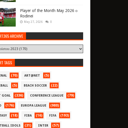
Player of the Month May 2026 ο
Rodinei
May 27, 2026
0
RT365 ARCHIVE
RT TAGS
(70)
(5)
ENAL
ART@NET
(5)
(22)
EBALL
BEACH SOCCER
(336)
(79)
T GOAL
CONFERENCE LEAGUE
(176)
(980)
O
EUROPA LEAGUE
(18)
(16)
(193)
TASY
FIBA
FIFA
(31)
(57)
TBALL IDOLS
INTER