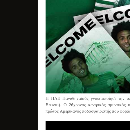
Η ΠΑΕ Παναθηναϊκός γνωστοποίησε την α
Brown). Ο 26χρονος κεντρικός αμυντικός υ
πρώτος Αμερικανός ποδοσφαιριστής που φοράει