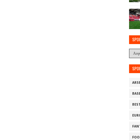
SPO
SPO
ARS
BAS
BES
EUR
FAN
FOO