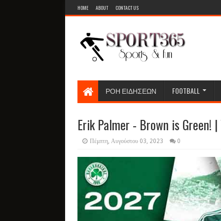
HOME
ABOUT
CONTACT US
ΡΟΗ ΕΙΔΗΣΕΩΝ
FOOTBALL
Erik Palmer - Brown is Green! |
Πέμπτη, Αυγούστου 03, 2023
0