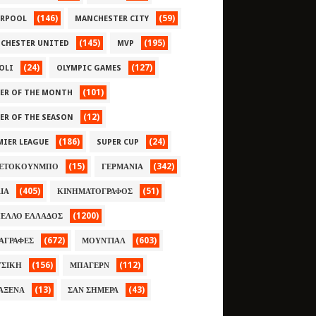
(146)
(59)
ERPOOL
MANCHESTER CITY
(145)
(195)
CHESTER UNITED
MVP
(24)
(127)
OLI
OLYMPIC GAMES
(101)
YER OF THE MONTH
(12)
YER OF THE SEASON
(186)
(24)
MIER LEAGUE
SUPER CUP
(15)
(342)
ΕΤΟΚΟΥΝΜΠΟ
ΓΕΡΜΑΝΙΑ
(405)
(51)
ΛΙΑ
ΚΙΝΗΜΑΤΟΓΡΑΦΟΣ
(1200)
ΕΛΛΟ ΕΛΛΑΔΟΣ
(672)
(603)
ΑΓΡΑΦΕΣ
ΜΟΥΝΤΙΑΛ
(156)
(112)
ΣΙΚΗ
ΜΠΑΓΕΡΝ
(13)
(43)
ΑΞΕΝΑ
ΣΑΝ ΣΗΜΕΡΑ