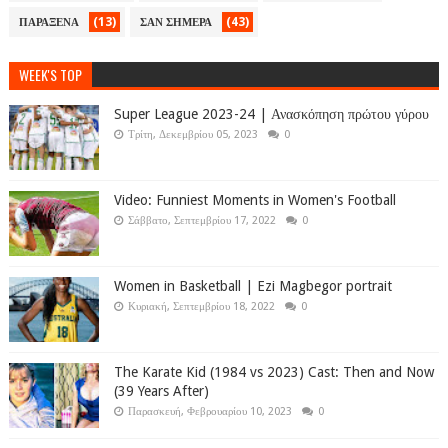
(13)
(43)
ΠΑΡΑΞΕΝΑ
ΣΑΝ ΣΗΜΕΡΑ
WEEK'S TOP
Super League 2023-24 | Ανασκόπηση πρώτου γύρου
Τρίτη, Δεκεμβρίου 05, 2023
0
Video: Funniest Moments in Women's Football
Σάββατο, Σεπτεμβρίου 17, 2022
0
Women in Basketball | Ezi Magbegor portrait
Κυριακή, Σεπτεμβρίου 18, 2022
0
The Karate Kid (1984 vs 2023) Cast: Then and Now
(39 Years After)
Παρασκευή, Φεβρουαρίου 10, 2023
0