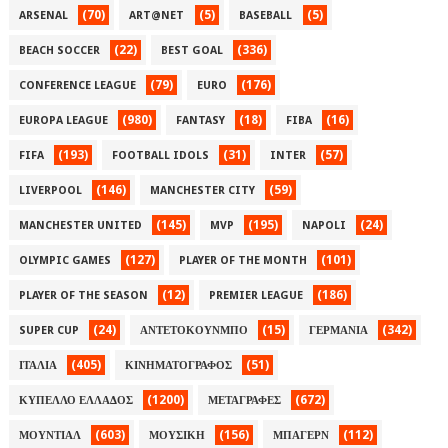
(70)
(5)
(5)
ARSENAL
ART@NET
BASEBALL
(22)
(336)
BEACH SOCCER
BEST GOAL
(79)
(176)
CONFERENCE LEAGUE
EURO
(980)
(18)
(16)
EUROPA LEAGUE
FANTASY
FIBA
(193)
(31)
(57)
FIFA
FOOTBALL IDOLS
INTER
(146)
(59)
LIVERPOOL
MANCHESTER CITY
(145)
(195)
(24)
MANCHESTER UNITED
MVP
NAPOLI
(127)
(101)
OLYMPIC GAMES
PLAYER OF THE MONTH
(12)
(186)
PLAYER OF THE SEASON
PREMIER LEAGUE
(24)
(15)
(342)
SUPER CUP
ΑΝΤΕΤΟΚΟΥΝΜΠΟ
ΓΕΡΜΑΝΙΑ
(405)
(51)
ΙΤΑΛΙΑ
ΚΙΝΗΜΑΤΟΓΡΑΦΟΣ
(1200)
(672)
ΚΥΠΕΛΛΟ ΕΛΛΑΔΟΣ
ΜΕΤΑΓΡΑΦΕΣ
(603)
(156)
(112)
ΜΟΥΝΤΙΑΛ
ΜΟΥΣΙΚΗ
ΜΠΑΓΕΡΝ