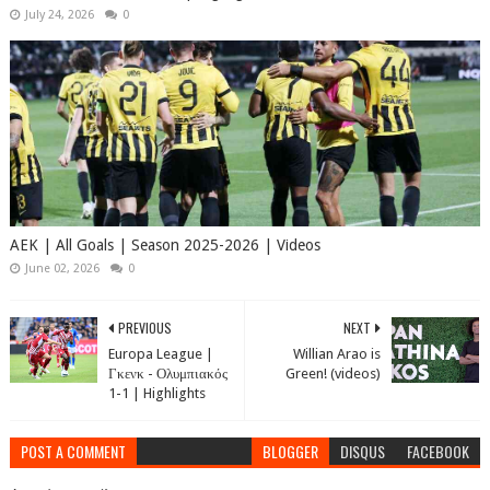
July 24, 2026
0
AEK | All Goals | Season 2025-2026 | Videos
June 02, 2026
0
PREVIOUS
NEXT
Europa League |
Willian Arao is
Γκενκ - Ολυμπιακός
Green! (videos)
1-1 | Highlights
POST A COMMENT
BLOGGER
DISQUS
FACEBOOK