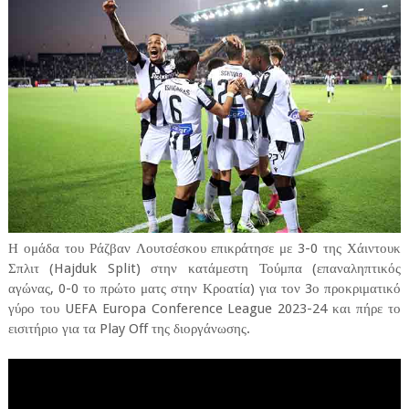
Η ομάδα του Ράζβαν Λουτσέσκου επικράτησε με 3-0 της Χάιντουκ
Σπλιτ (Hajduk Split) στην κατάμεστη Τούμπα (επαναληπτικός
αγώνας, 0-0 το πρώτο ματς στην Κροατία) για τον 3ο προκριματικό
γύρο του UEFA Europa Conference League 2023-24 και πήρε το
εισιτήριο για τα Play Off της διοργάνωσης.