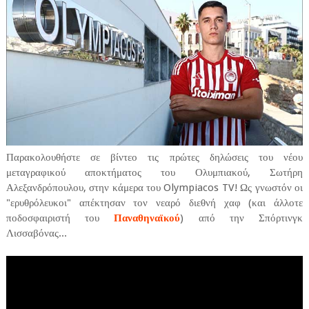
Παρακολουθήστε σε βίντεο τις πρώτες δηλώσεις του νέου
μεταγραφικού αποκτήματος του Ολυμπιακού, Σωτήρη
Αλεξανδρόπουλου, στην κάμερα του Olympiacos TV! Ως γνωστόν οι
"ερυθρόλευκοι" απέκτησαν τον νεαρό διεθνή χαφ (και άλλοτε
ποδοσφαιριστή του
Παναθηναϊκού
) από την Σπόρτινγκ
Λισσαβόνας...