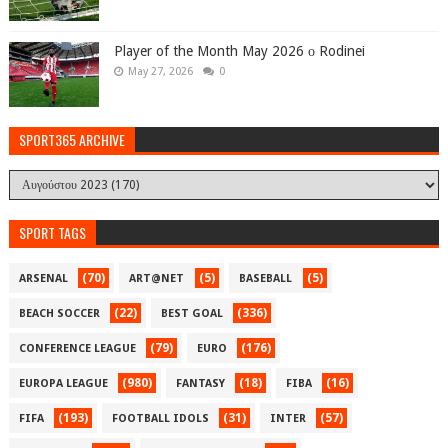
Player of the Month May 2026 ο Rodinei
May 27, 2026
0
SPORT365 ARCHIVE
SPORT TAGS
(70)
(5)
(5)
ARSENAL
ART@NET
BASEBALL
(22)
(336)
BEACH SOCCER
BEST GOAL
(79)
(176)
CONFERENCE LEAGUE
EURO
(980)
(18)
(16)
EUROPA LEAGUE
FANTASY
FIBA
(193)
(31)
(57)
FIFA
FOOTBALL IDOLS
INTER