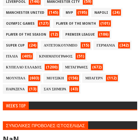
(146)
(59)
LIVERPOOL
MANCHESTER CITY
(145)
(195)
(24)
MANCHESTER UNITED
MVP
NAPOLI
(127)
(101)
OLYMPIC GAMES
PLAYER OF THE MONTH
(12)
(186)
PLAYER OF THE SEASON
PREMIER LEAGUE
(24)
(15)
(342)
SUPER CUP
ΑΝΤΕΤΟΚΟΥΝΜΠΟ
ΓΕΡΜΑΝΙΑ
(405)
(51)
ΙΤΑΛΙΑ
ΚΙΝΗΜΑΤΟΓΡΑΦΟΣ
(1200)
(672)
ΚΥΠΕΛΛΟ ΕΛΛΑΔΟΣ
ΜΕΤΑΓΡΑΦΕΣ
(603)
(156)
(112)
ΜΟΥΝΤΙΑΛ
ΜΟΥΣΙΚΗ
ΜΠΑΓΕΡΝ
(13)
(43)
ΠΑΡΑΞΕΝΑ
ΣΑΝ ΣΗΜΕΡΑ
WEEK'S TOP
ΣΥΝΟΛΙΚΕΣ ΠΡΟΒΟΛΕΣ ΙΣΤΟΣΕΛΙΔΑΣ
NaN