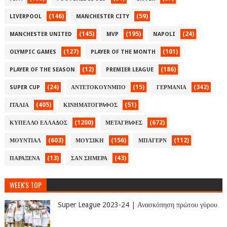
(146)
(59)
LIVERPOOL
MANCHESTER CITY
(145)
(195)
(24)
MANCHESTER UNITED
MVP
NAPOLI
(127)
(101)
OLYMPIC GAMES
PLAYER OF THE MONTH
(12)
(186)
PLAYER OF THE SEASON
PREMIER LEAGUE
(24)
(15)
(342)
SUPER CUP
ΑΝΤΕΤΟΚΟΥΝΜΠΟ
ΓΕΡΜΑΝΙΑ
(405)
(51)
ΙΤΑΛΙΑ
ΚΙΝΗΜΑΤΟΓΡΑΦΟΣ
(1200)
(672)
ΚΥΠΕΛΛΟ ΕΛΛΑΔΟΣ
ΜΕΤΑΓΡΑΦΕΣ
(603)
(156)
(112)
ΜΟΥΝΤΙΑΛ
ΜΟΥΣΙΚΗ
ΜΠΑΓΕΡΝ
(13)
(43)
ΠΑΡΑΞΕΝΑ
ΣΑΝ ΣΗΜΕΡΑ
WEEK'S TOP
Super League 2023-24 | Ανασκόπηση πρώτου γύρου