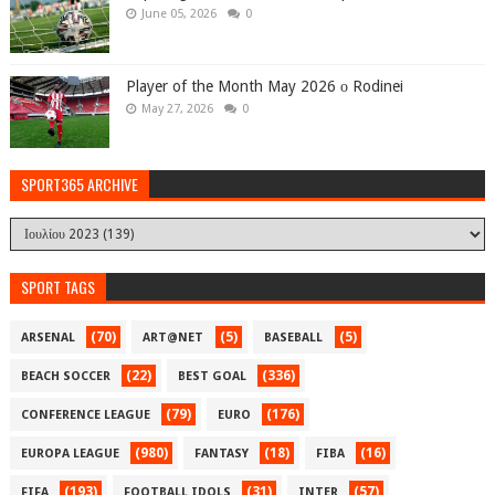
June 05, 2026
0
Player of the Month May 2026 ο Rodinei
May 27, 2026
0
SPORT365 ARCHIVE
SPORT TAGS
(70)
(5)
(5)
ARSENAL
ART@NET
BASEBALL
(22)
(336)
BEACH SOCCER
BEST GOAL
(79)
(176)
CONFERENCE LEAGUE
EURO
(980)
(18)
(16)
EUROPA LEAGUE
FANTASY
FIBA
(193)
(31)
(57)
FIFA
FOOTBALL IDOLS
INTER