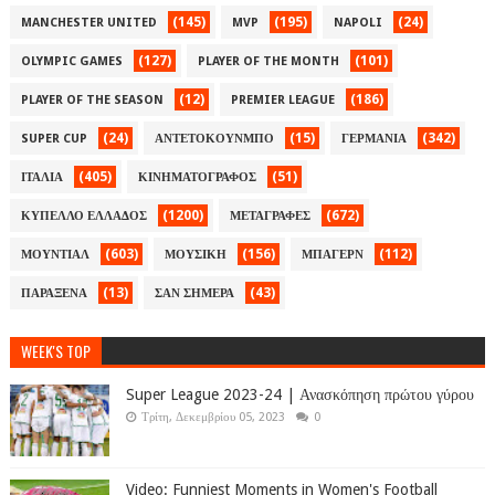
(145)
(195)
(24)
MANCHESTER UNITED
MVP
NAPOLI
(127)
(101)
OLYMPIC GAMES
PLAYER OF THE MONTH
(12)
(186)
PLAYER OF THE SEASON
PREMIER LEAGUE
(24)
(15)
(342)
SUPER CUP
ΑΝΤΕΤΟΚΟΥΝΜΠΟ
ΓΕΡΜΑΝΙΑ
(405)
(51)
ΙΤΑΛΙΑ
ΚΙΝΗΜΑΤΟΓΡΑΦΟΣ
(1200)
(672)
ΚΥΠΕΛΛΟ ΕΛΛΑΔΟΣ
ΜΕΤΑΓΡΑΦΕΣ
(603)
(156)
(112)
ΜΟΥΝΤΙΑΛ
ΜΟΥΣΙΚΗ
ΜΠΑΓΕΡΝ
(13)
(43)
ΠΑΡΑΞΕΝΑ
ΣΑΝ ΣΗΜΕΡΑ
WEEK'S TOP
Super League 2023-24 | Ανασκόπηση πρώτου γύρου
Τρίτη, Δεκεμβρίου 05, 2023
0
Video: Funniest Moments in Women's Football