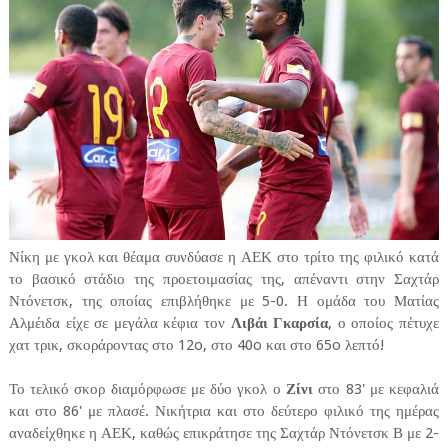
Νίκη με γκολ και θέαμα συνδύασε η ΑΕΚ στο τρίτο της φιλικό κατά
το βασικό στάδιο της προετοιμασίας της, απέναντι στην Σαχτάρ
Ντόνετσκ, της οποίας επιβλήθηκε με 5-0. Η ομάδα του Ματίας
Αλμέιδα είχε σε μεγάλα κέφια τον
Λιβάι Γκαρσία
, ο οποίος πέτυχε
χατ τρικ, σκοράροντας στο 12o, στο 40o και στο 65o λεπτό!
Το τελικό σκορ διαμόρφωσε με δύο γκολ ο
Ζίνι
στο 83' με κεφαλιά
και στο 86' με πλασέ. Νικήτρια και στο δεύτερο φιλικό της ημέρας
αναδείχθηκε η ΑΕΚ, καθώς επικράτησε της Σαχτάρ Ντόνετσκ Β με 2-