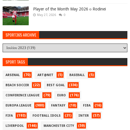
Player of the Month May 2026 ο Rodinei
May 27, 2026
0
SPORT365 ARCHIVE
SPORT TAGS
(70)
(5)
(5)
ARSENAL
ART@NET
BASEBALL
(22)
(336)
BEACH SOCCER
BEST GOAL
(79)
(176)
CONFERENCE LEAGUE
EURO
(980)
(18)
(16)
EUROPA LEAGUE
FANTASY
FIBA
(193)
(31)
(57)
FIFA
FOOTBALL IDOLS
INTER
(146)
(59)
LIVERPOOL
MANCHESTER CITY