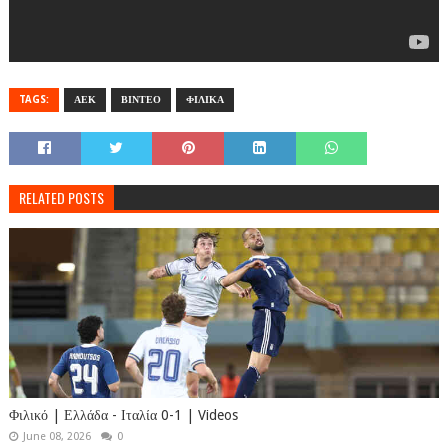
TAGS:
ΑΕΚ
ΒΙΝΤΕΟ
ΦΙΛΙΚΑ
RELATED POSTS
Φιλικό | Ελλάδα - Ιταλία 0-1 | Videos
June 08, 2026
0