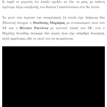
0, παρά το γεγονός ότι έπαιξε σχεδόν σε όλο το ματς με παίκτη
λιγότερο λόγω αποβολής του Κώστα Γαλανόπουλου στο 9ο λεπτό.
Τα γκολ που έκριναν την αναμέτρηση (η οποία είχε διάρκεια δύο
35λεπτα) πέτυχαν ο
Θεοδόσης Μαχαίρας
με εντυπωσιακό σουτ στο
34' και ο
Βένταντ Ραντόνια
με κοντινό πλασέ στο 58', ενώ ο
Μιχάλης Κοσίδης σκόραρε δύο φορές (και είχε ισάριθμα δοκάρια),
αλλά αμφότερες είδε το γκολ του να ακυρώνεται.