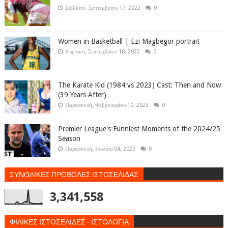
Σάββατο, Σεπτεμβρίου 17, 2022
0
Women in Basketball | Ezi Magbegor portrait
Κυριακή, Σεπτεμβρίου 18, 2022
0
The Karate Kid (1984 vs 2023) Cast: Then and Now
(39 Years After)
Παρασκευή, Φεβρουαρίου 10, 2023
0
Premier League's Funniest Moments of the 2024/25
Season
Παρασκευή, Ιουλίου 04, 2025
0
ΣΥΝΟΛΙΚΕΣ ΠΡΟΒΟΛΕΣ ΙΣΤΟΣΕΛΙΔΑΣ
3,341,558
ΦΙΛΙΚΕΣ ΙΣΤΟΣΕΛΙΔΕΣ - ΙΣΤΟΛΟΓΙΑ