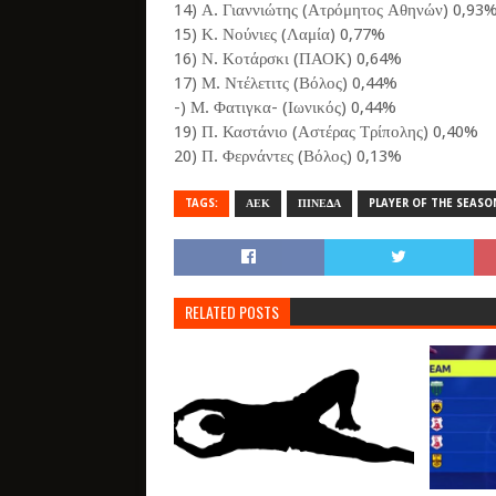
14) Α. Γιαννιώτης (Ατρόμητος Αθηνών) 0,93
15) Κ. Νούνιες (Λαμία) 0,77%
16) Ν. Κοτάρσκι (ΠΑΟΚ) 0,64%
17) Μ. Ντέλετιτς (Βόλος) 0,44%
-) Μ. Φατιγκα- (Ιωνικός) 0,44%
19) Π. Καστάνιο (Αστέρας Τρίπολης) 0,40%
20) Π. Φερνάντες (Βόλος) 0,13%
TAGS:
ΑΕΚ
ΠΙΝΕΔΑ
PLAYER OF THE SEASO
RELATED POSTS