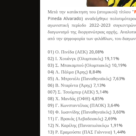
Μετά την κατάκτηση του (ατομικού) τίτλου "
Pineda Alvarado) αναδείχθηκε πολυτιμότερο
αγωνιστική περίοδο 2022-2023 συγκεντρώ
διαγωνισμό της διοργανώτριας αρχής. Αναλυτ
από την ψηφοφορία των φιλάθλων, του διαγων
01) Ο. Πινέδα (ΑΕΚ) 20,08%
02) Ι. Χουάνγκ (Ολυμπιακός) 19,11%
03) Σ. Μπακαμπού (Ολυμπιακός) 10,19%
04) Λ. Πάλμα (Άρης) 8,84%
05) Α. Μπρινιόλι (Παναθηναϊκός) 7,63%
06) Β. Νταρίντα (Άρης) 7,13%
007) Σ. Τσούμπερ (ΑΕΚ) 5,14%
08) Χ. Μανδάς (ΟΦΗ) 4,85%
09) Γ. Κωνσταντέλιας (ΠΑΟΚ) 3,64%
10) Φ. Ιωαννίδης (Παναθηναϊκός) 3,60%
11) Γ. Βρακάς (Λεβαδειακός) 2,69%
12) Ν. Καρέλης (Παναιτωλικόςω 1,91%
13) Ρ. Εραμούσπε (ΠΑΣ Γιάννινα) 1,44%