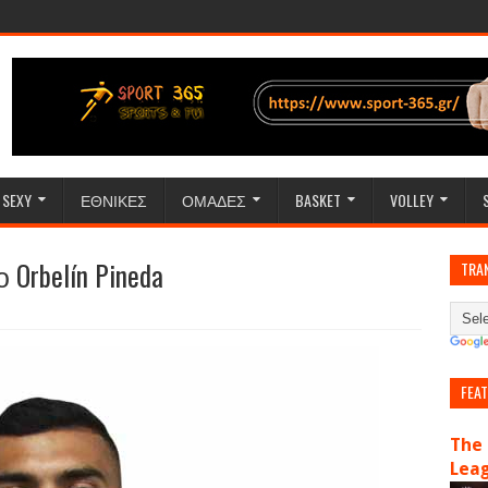
SEXY
ΕΘΝΙΚΕΣ
ΟΜΑΔΕΣ
BASKET
VOLLEY
ο Orbelín Pineda
TRA
FEA
The 
Lea