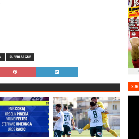
%
N
SUPERLEAGUE
SUB