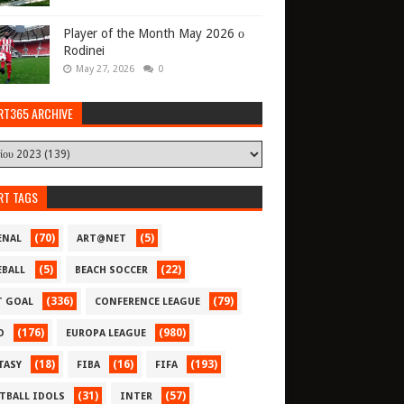
Player of the Month May 2026 ο
Rodinei
May 27, 2026
0
RT365 ARCHIVE
RT TAGS
(70)
(5)
ENAL
ART@NET
(5)
(22)
EBALL
BEACH SOCCER
(336)
(79)
T GOAL
CONFERENCE LEAGUE
(176)
(980)
O
EUROPA LEAGUE
(18)
(16)
(193)
TASY
FIBA
FIFA
(31)
(57)
TBALL IDOLS
INTER