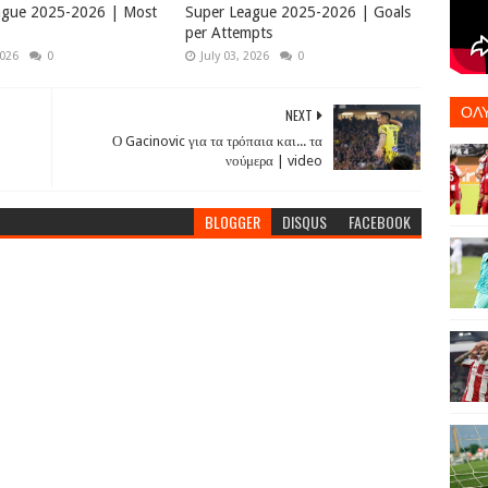
ague 2025-2026 | Most
Super League 2025-2026 | Goals
per Attempts
2026
0
July 03, 2026
0
ΟΛ
NEXT
Ο Gacinovic για τα τρόπαια και... τα
νούμερα | video
BLOGGER
DISQUS
FACEBOOK