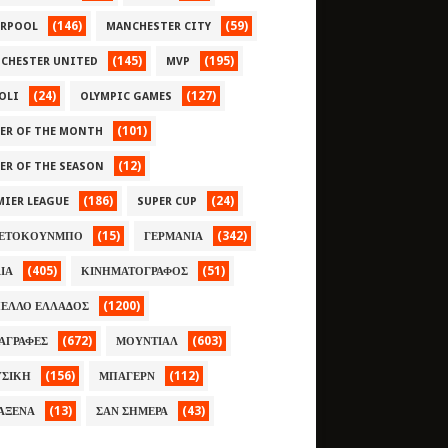
(146)
(59)
ERPOOL
MANCHESTER CITY
(145)
(195)
CHESTER UNITED
MVP
(24)
(127)
OLI
OLYMPIC GAMES
(101)
YER OF THE MONTH
(12)
YER OF THE SEASON
(186)
(24)
MIER LEAGUE
SUPER CUP
(15)
(342)
ΕΤΟΚΟΥΝΜΠΟ
ΓΕΡΜΑΝΙΑ
(405)
(51)
ΛΙΑ
ΚΙΝΗΜΑΤΟΓΡΑΦΟΣ
(1200)
ΕΛΛΟ ΕΛΛΑΔΟΣ
(672)
(603)
ΑΓΡΑΦΕΣ
ΜΟΥΝΤΙΑΛ
(156)
(112)
ΣΙΚΗ
ΜΠΑΓΕΡΝ
(13)
(43)
ΑΞΕΝΑ
ΣΑΝ ΣΗΜΕΡΑ