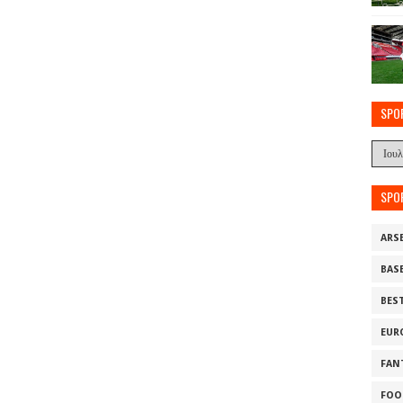
SPO
SPO
ARS
BAS
BES
EUR
FAN
FOO