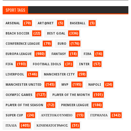
SPORT TAGS
(70)
(5)
(5)
ARSENAL
ART@NET
BASEBALL
(22)
(336)
BEACH SOCCER
BEST GOAL
(79)
(176)
CONFERENCE LEAGUE
EURO
(980)
(18)
(16)
EUROPA LEAGUE
FANTASY
FIBA
(193)
(31)
(57)
FIFA
FOOTBALL IDOLS
INTER
(146)
(59)
LIVERPOOL
MANCHESTER CITY
(145)
(195)
(24)
MANCHESTER UNITED
MVP
NAPOLI
(127)
(101)
OLYMPIC GAMES
PLAYER OF THE MONTH
(12)
(186)
PLAYER OF THE SEASON
PREMIER LEAGUE
(24)
(15)
(342)
SUPER CUP
ΑΝΤΕΤΟΚΟΥΝΜΠΟ
ΓΕΡΜΑΝΙΑ
(405)
(51)
ΙΤΑΛΙΑ
ΚΙΝΗΜΑΤΟΓΡΑΦΟΣ