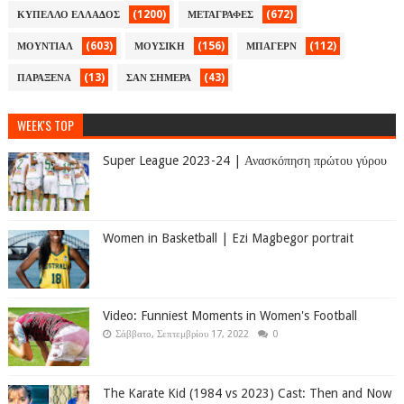
(1200)
(672)
ΚΥΠΕΛΛΟ ΕΛΛΑΔΟΣ
ΜΕΤΑΓΡΑΦΕΣ
(603)
(156)
(112)
ΜΟΥΝΤΙΑΛ
ΜΟΥΣΙΚΗ
ΜΠΑΓΕΡΝ
(13)
(43)
ΠΑΡΑΞΕΝΑ
ΣΑΝ ΣΗΜΕΡΑ
WEEK'S TOP
Super League 2023-24 | Ανασκόπηση πρώτου γύρου
Women in Basketball | Ezi Magbegor portrait
Video: Funniest Moments in Women's Football
Σάββατο, Σεπτεμβρίου 17, 2022
0
The Karate Kid (1984 vs 2023) Cast: Then and Now