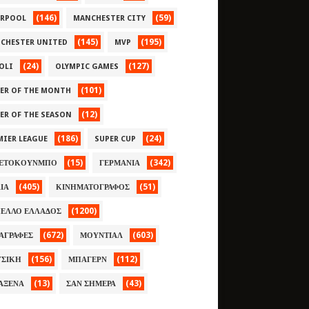
(146)
(59)
ERPOOL
MANCHESTER CITY
(145)
(195)
CHESTER UNITED
MVP
(24)
(127)
OLI
OLYMPIC GAMES
(101)
YER OF THE MONTH
(12)
YER OF THE SEASON
(186)
(24)
MIER LEAGUE
SUPER CUP
(15)
(342)
ΕΤΟΚΟΥΝΜΠΟ
ΓΕΡΜΑΝΙΑ
(405)
(51)
ΛΙΑ
ΚΙΝΗΜΑΤΟΓΡΑΦΟΣ
(1200)
ΕΛΛΟ ΕΛΛΑΔΟΣ
(672)
(603)
ΑΓΡΑΦΕΣ
ΜΟΥΝΤΙΑΛ
(156)
(112)
ΣΙΚΗ
ΜΠΑΓΕΡΝ
(13)
(43)
ΑΞΕΝΑ
ΣΑΝ ΣΗΜΕΡΑ