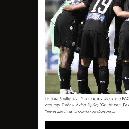
Παρακολουθήστε, μέσα από τον φακό του PAO
από την Γκόου Αχέντ Ιγκλς (Go Ahead Eagle
"δικεφάλου" επί Ολλανδικού εδάφους...