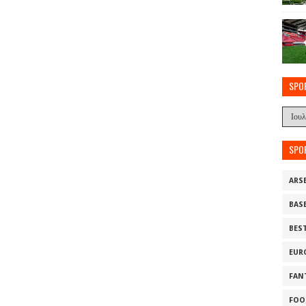
SPO
SPO
ARS
BAS
BES
EUR
FAN
FOO