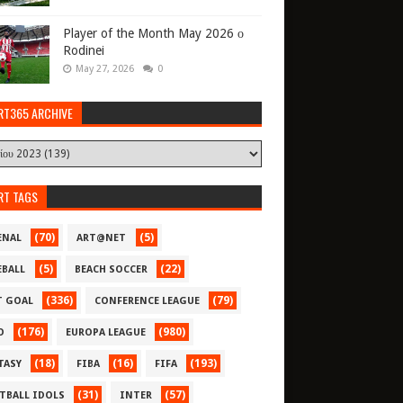
Player of the Month May 2026 ο
Rodinei
May 27, 2026
0
RT365 ARCHIVE
RT TAGS
(70)
(5)
ENAL
ART@NET
(5)
(22)
EBALL
BEACH SOCCER
(336)
(79)
T GOAL
CONFERENCE LEAGUE
(176)
(980)
O
EUROPA LEAGUE
(18)
(16)
(193)
TASY
FIBA
FIFA
(31)
(57)
TBALL IDOLS
INTER