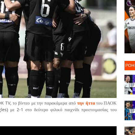
ΡΟΗ
K TV, το βίντεο με την παρακάμερα από
την ήττα
του ΠΑΟΚ
s) με 2-1 στο δεύτερο φιλικό παιχνίδι προετοιμασίας του