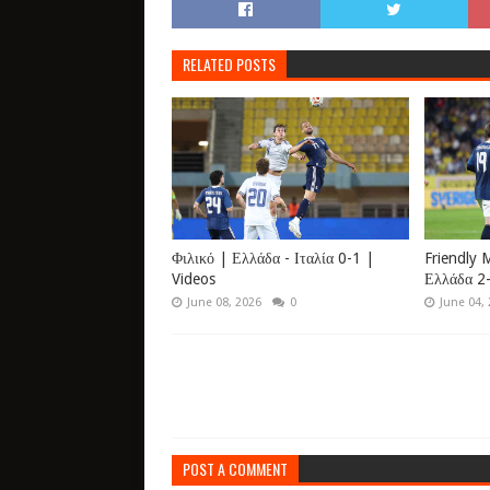
RELATED POSTS
Φιλικό | Ελλάδα - Ιταλία 0-1 |
Friendly 
Videos
Ελλάδα 2-
June 08, 2026
0
June 04,
POST A COMMENT