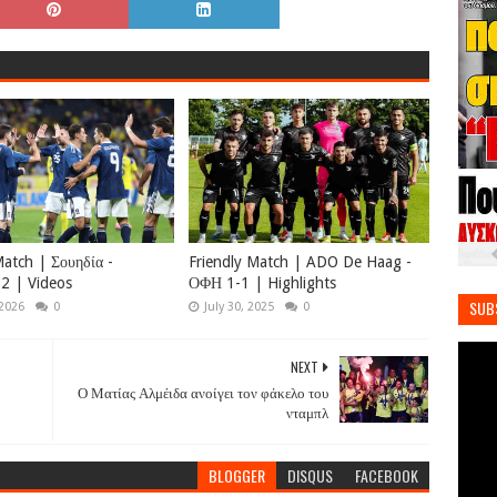
Match | Σουηδία -
Friendly Match | ADO De Haag -
2 | Videos
ΟΦΗ 1-1 | Highlights
SUB
 2026
0
July 30, 2025
0
NEXT
Ο Ματίας Αλμέιδα ανοίγει τον φάκελο του
νταμπλ
BLOGGER
DISQUS
FACEBOOK