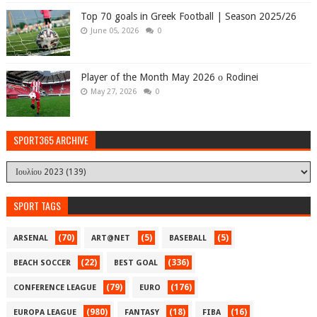
Top 70 goals in Greek Football | Season 2025/26
June 05, 2026
0
Player of the Month May 2026 ο Rodinei
May 27, 2026
0
SPORT365 ARCHIVE
SPORT TAGS
(70)
(5)
(5)
ARSENAL
ART@NET
BASEBALL
(22)
(336)
BEACH SOCCER
BEST GOAL
(79)
(176)
CONFERENCE LEAGUE
EURO
(980)
(18)
(16)
EUROPA LEAGUE
FANTASY
FIBA