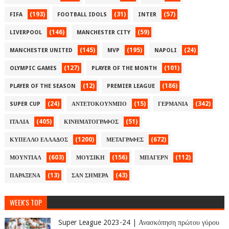
(193)
(31)
(57)
FIFA
FOOTBALL IDOLS
INTER
(146)
(59)
LIVERPOOL
MANCHESTER CITY
(145)
(195)
(24)
MANCHESTER UNITED
MVP
NAPOLI
(127)
(101)
OLYMPIC GAMES
PLAYER OF THE MONTH
(12)
(186)
PLAYER OF THE SEASON
PREMIER LEAGUE
(24)
(15)
(342)
SUPER CUP
ΑΝΤΕΤΟΚΟΥΝΜΠΟ
ΓΕΡΜΑΝΙΑ
(405)
(51)
ΙΤΑΛΙΑ
ΚΙΝΗΜΑΤΟΓΡΑΦΟΣ
(1200)
(672)
ΚΥΠΕΛΛΟ ΕΛΛΑΔΟΣ
ΜΕΤΑΓΡΑΦΕΣ
(603)
(156)
(112)
ΜΟΥΝΤΙΑΛ
ΜΟΥΣΙΚΗ
ΜΠΑΓΕΡΝ
(13)
(43)
ΠΑΡΑΞΕΝΑ
ΣΑΝ ΣΗΜΕΡΑ
WEEK'S TOP
Super League 2023-24 | Ανασκόπηση πρώτου γύρου