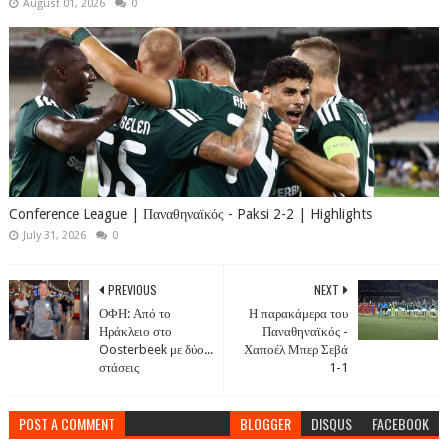
August 01, 2026
0
Conference League | Παναθηναϊκός - Paksi 2-2 | Highlights
July 31, 2026
0
PREVIOUS
NEXT
ΟΦΗ: Από το
Η παρακάμερα του
Ηράκλειο στο
Παναθηναϊκός -
Oosterbeek με δύο...
Χαποέλ Μπερ Σεβά
στάσεις
1-1
POST A COMMENT
BLOGGER
DISQUS
FACEBOOK