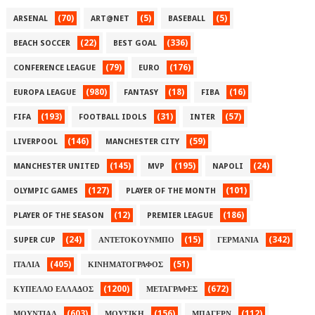
(70)
(5)
(5)
ARSENAL
ART@NET
BASEBALL
(22)
(336)
BEACH SOCCER
BEST GOAL
(79)
(176)
CONFERENCE LEAGUE
EURO
(980)
(18)
(16)
EUROPA LEAGUE
FANTASY
FIBA
(193)
(31)
(57)
FIFA
FOOTBALL IDOLS
INTER
(146)
(59)
LIVERPOOL
MANCHESTER CITY
(145)
(195)
(24)
MANCHESTER UNITED
MVP
NAPOLI
(127)
(101)
OLYMPIC GAMES
PLAYER OF THE MONTH
(12)
(186)
PLAYER OF THE SEASON
PREMIER LEAGUE
(24)
(15)
(342)
SUPER CUP
ΑΝΤΕΤΟΚΟΥΝΜΠΟ
ΓΕΡΜΑΝΙΑ
(405)
(51)
ΙΤΑΛΙΑ
ΚΙΝΗΜΑΤΟΓΡΑΦΟΣ
(1200)
(672)
ΚΥΠΕΛΛΟ ΕΛΛΑΔΟΣ
ΜΕΤΑΓΡΑΦΕΣ
(603)
(156)
(112)
ΜΟΥΝΤΙΑΛ
ΜΟΥΣΙΚΗ
ΜΠΑΓΕΡΝ