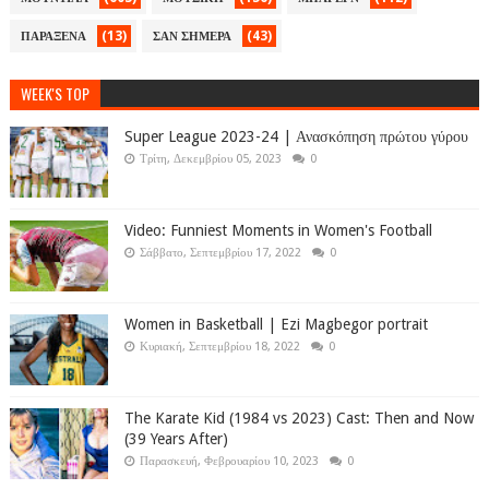
(13)
(43)
ΠΑΡΑΞΕΝΑ
ΣΑΝ ΣΗΜΕΡΑ
WEEK'S TOP
Super League 2023-24 | Ανασκόπηση πρώτου γύρου
Τρίτη, Δεκεμβρίου 05, 2023
0
Video: Funniest Moments in Women's Football
Σάββατο, Σεπτεμβρίου 17, 2022
0
Women in Basketball | Ezi Magbegor portrait
Κυριακή, Σεπτεμβρίου 18, 2022
0
The Karate Kid (1984 vs 2023) Cast: Then and Now
(39 Years After)
Παρασκευή, Φεβρουαρίου 10, 2023
0