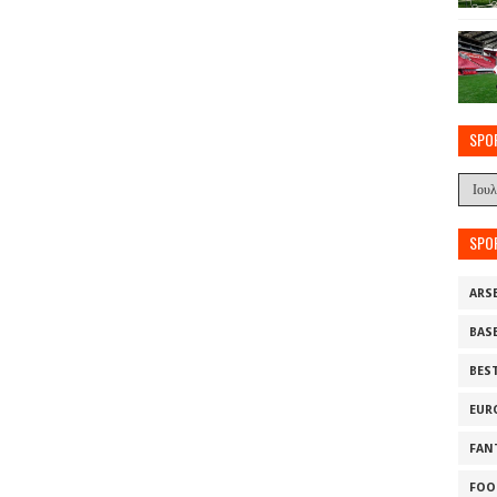
SPO
SPO
ARS
BAS
BES
EUR
FAN
FOO