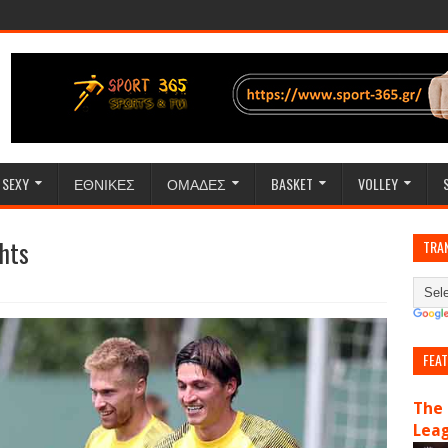
SEXY
ΕΘΝΙΚΕΣ
ΟΜΑΔΕΣ
BASKET
VOLLEY
hts
TRA
FEA
The 
Lea