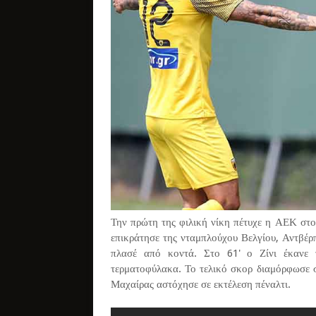
Την πρώτη της φιλική νίκη πέτυχε η ΑΕΚ στο
επικράτησε της νταμπλούχου Βελγίου, Αντβέρ
πλασέ από κοντά. Στο 61' ο Ζίνι έκανε 
τερματοφύλακα. Το τελικό σκορ διαμόρφωσε 
Μαχαίρας αστόχησε σε εκτέλεση πέναλτι.