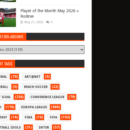
Player of the Month May 2026 ο
Rodinei
May 27, 2026
0
RT365 ARCHIVE
RT TAGS
(70)
(5)
ENAL
ART@NET
(5)
(22)
EBALL
BEACH SOCCER
(336)
(79)
T GOAL
CONFERENCE LEAGUE
(176)
(980)
O
EUROPA LEAGUE
(18)
(16)
(193)
TASY
FIBA
FIFA
(31)
(57)
TBALL IDOLS
INTER