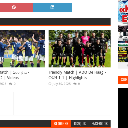
Match | Σουηδία -
Friendly Match | ADO De Haag -
2 | Videos
ΟΦΗ 1-1 | Highlights
SUB
 2026
0
July 30, 2025
0
BLOGGER
DISQUS
FACEBOOK