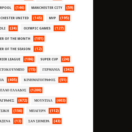
(146)
(59)
ERPOOL
MANCHESTER CITY
(145)
(195)
CHESTER UNITED
MVP
(24)
(127)
OLI
OLYMPIC GAMES
(101)
YER OF THE MONTH
(12)
YER OF THE SEASON
(186)
(24)
MIER LEAGUE
SUPER CUP
(15)
(342)
ΕΤΟΚΟΥΝΜΠΟ
ΓΕΡΜΑΝΙΑ
(405)
(51)
ΛΙΑ
ΚΙΝΗΜΑΤΟΓΡΑΦΟΣ
(1200)
ΕΛΛΟ ΕΛΛΑΔΟΣ
(672)
(603)
ΑΓΡΑΦΕΣ
ΜΟΥΝΤΙΑΛ
(156)
(112)
ΣΙΚΗ
ΜΠΑΓΕΡΝ
(13)
(43)
ΑΞΕΝΑ
ΣΑΝ ΣΗΜΕΡΑ