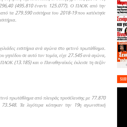
 296,40 (495.810 έναντι 125.077). Ο ΠΑΟΚ από την
από τα 279.590 εισιτήρια του 2018-19 που κατέκτησε
ισιτήρια.
χιλιάδες εισιτήρια ανά αγώνα στο φετινό πρωτάθλημα.
υ γηπέδου σε αυτό τον τομέα, είχε 27.545 ανά αγώνα,
 ΠΑΟΚ (13.185) και ο Παναθηναϊκός έκλεισε τη σεζόν
SUB
φετινό πρωτάθλημα από πλευράς προσέλευσης με 77.870
 73.548. Τα λιγότερα κόπηκαν την 19η αγωνιστική