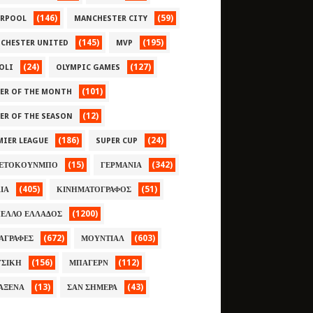
(146)
(59)
ERPOOL
MANCHESTER CITY
(145)
(195)
CHESTER UNITED
MVP
(24)
(127)
OLI
OLYMPIC GAMES
(101)
YER OF THE MONTH
(12)
YER OF THE SEASON
(186)
(24)
MIER LEAGUE
SUPER CUP
(15)
(342)
ΕΤΟΚΟΥΝΜΠΟ
ΓΕΡΜΑΝΙΑ
(405)
(51)
ΛΙΑ
ΚΙΝΗΜΑΤΟΓΡΑΦΟΣ
(1200)
ΕΛΛΟ ΕΛΛΑΔΟΣ
(672)
(603)
ΑΓΡΑΦΕΣ
ΜΟΥΝΤΙΑΛ
(156)
(112)
ΣΙΚΗ
ΜΠΑΓΕΡΝ
(13)
(43)
ΑΞΕΝΑ
ΣΑΝ ΣΗΜΕΡΑ