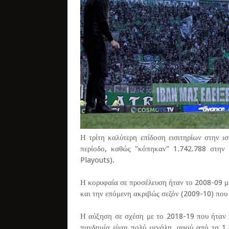
Η τρίτη καλύτερη επίδοση εισιτηρίων στην ι
περίοδο, καθώς "κόπηκαν" 1.742.788 στην 
Playouts).
Η κορυφαία σε προσέλευση ήταν το 2008-09 μ
και την επόμενη ακριβώς σεζόν (2009-10) που
Η αύξηση σε σχέση με το 2018-19 που ήταν η
πανδημία είναι πολύ μεγάλη, αφού από τα 1.