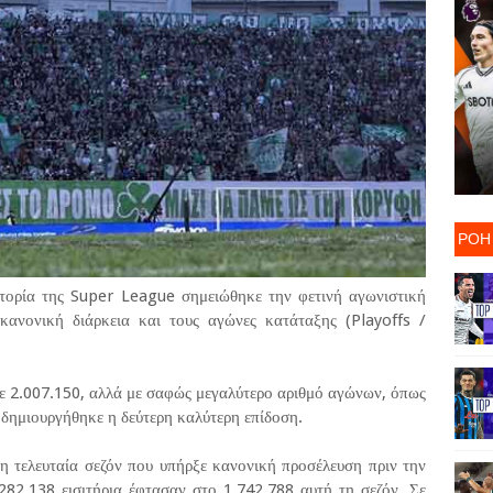
ΡΟΗ
στορία της Super League σημειώθηκε την φετινή αγωνιστική
κανονική διάρκεια και τους αγώνες κατάταξης (Playoffs /
ε 2.007.150, αλλά με σαφώς μεγαλύτερο αριθμό αγώνων, όπως
 δημιουργήθηκε η δεύτερη καλύτερη επίδοση.
 τελευταία σεζόν που υπήρξε κανονική προσέλευση πριν την
282.138 εισιτήρια έφτασαν στο 1.742.788 αυτή τη σεζόν. Σε