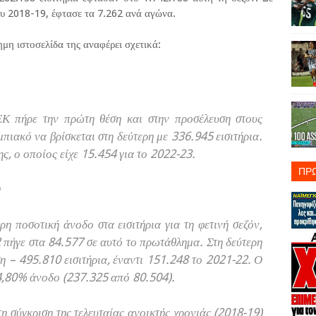
ου 2018-19, έφτασε τα 7.262 ανά αγώνα.
ημη ιστοσελίδα της αναφέρει σχετικά:
ΕΚ πήρε την πρώτη θέση και στην προσέλευση στους
ιακό να βρίσκεται στη δεύτερη με 336.945 εισιτήρια.
ης, ο οποίος είχε 15.454 για το 2022-23.
ΠΡ
Ο
η ποσοτική άνοδο στα εισιτήρια για τη φετινή σεζόν,
 πήγε στα 84.577 σε αυτό το πρωτάθλημα. Στη δεύτερη
 – 495.810 εισιτήρια, έναντι 151.248 το 2021-22. Ο
94,80% άνοδο (237.325 από 80.504).
η σύγκριση της τελευταίας ανοικτής χρονιάς (2018-19)