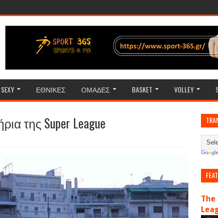
SEXY
ΕΘΝΙΚΕΣ
ΟΜΑΔΕΣ
BASKET
VOLLEY
ρια της Super League
TRA
FEA
The 
Lea