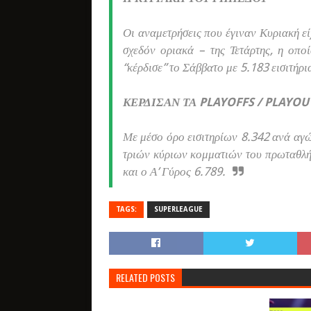
Οι αναμετρήσεις που έγιναν Κυριακή εί
σχεδόν οριακά – της Τετάρτης, η οπο
“κέρδισε” το Σάββατο με 5.183 εισιτήρι
ΚΕΡΔΙΣΑΝ ΤΑ PLAYOFFS / PLAYOU
Με μέσο όρο εισιτηρίων 8.342 ανά αγώ
τριών κύριων κομματιών του πρωταθλήμ
και ο Α’ Γύρος 6.789.
TAGS:
SUPERLEAGUE
RELATED POSTS