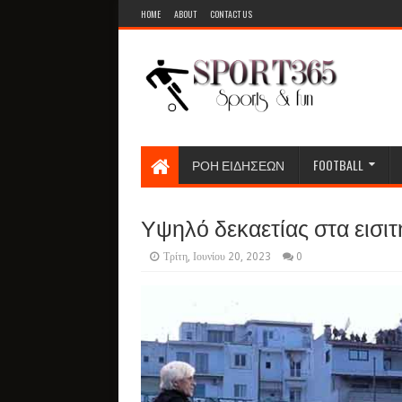
HOME
ABOUT
CONTACT US
ΡΟΗ ΕΙΔΗΣΕΩΝ
FOOTBALL
Υψηλό δεκαετίας στα εισιτή
Τρίτη, Ιουνίου 20, 2023
0