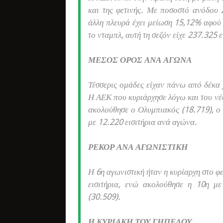
και της φετινής. Με ποσοστό ανόδου
άλλη πλευρά έχει μείωση 15,12% αφού 
το νταμπλ, αυτή τη σεζόν είχε 237.325 ε
ΜΕΣΟΣ ΟΡΟΣ ΑΝΑ ΑΓΩΝΑ
Τέσσερις ομάδες είχαν πάνω από δέκα 
Η ΑΕΚ που κυριάρχησε λόγω και του νέο
ακολούθησε ο Ολυμπιακός (18.719), ο
με 12.220 εισιτήρια ανά αγώνα.
ΡΕΚΟΡ ΑΝΑ ΑΓΩΝΙΣΤΙΚΗ
Η 6η αγωνιστική ήταν η κυρίαρχη στο 
εισιτήρια, ενώ ακολούθησε η 10η με
(30.509).
Η ΚΥΡΙΑΚΗ ΤΟΥ ΓΗΠΕΔΟΥ