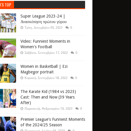
K'S TOP
Super League 2023-24 |
Ανασκόπηση πρώτου γύρου
Τρίτη, Δεκεμβρίου 05, 2023
0
Video: Funniest Moments in
Women's Football
Σάββατο, Σεπτεμβρίου 17, 2022
0
Women in Basketball | Ezi
Magbegor portrait
Κυριακή, Σεπτεμβρίου 18, 2022
0
The Karate Kid (1984 vs 2023)
Cast: Then and Now (39 Years
After)
Παρασκευή, Φεβρουαρίου 10, 2023
0
Premier League's Funniest Moments
of the 2024/25 Season
Παρασκευή, Ιουλίου 04, 2025
0