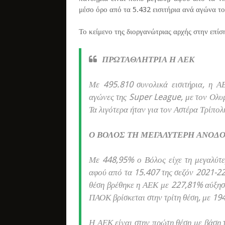
μέσο όρο από τα 5.432 εισιτήρια ανά αγώνα τ
Το κείμενο της διοργανώτριας αρχής στην επίσ
ΠΡΩΤΑΘΛΗΤΡΙΑ Η ΑΕΚ
Με 495.810 συνολικά εισιτήρια, η Α
αγώνες της Super League, με τον Ολυμπ
Τα λιγότερα ήταν για τον Αστέρα Τρίπολ
Ο ΒΟΛΟΣ ΤΗ ΜΕΓΑΛΥΤΕΡΗ ΑΝΟΔ
Με 448,95% ο Βόλος είχε τη μεγαλύτερ
αφού από τα 15.407 της σεζόν 2021-22
θέση βρέθηκε η ΑΕΚ με 227,81% αύξηση
ΠΑΟΚ βρίσκεται στην τρίτη θέση, με 1
Η ΑΕΚ είναι στην πρώτη θέση με βάση τ