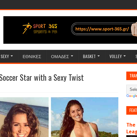
SEXY
ΕΘΝΙΚΕΣ
ΟΜΑΔΕΣ
BASKET
VOLLEY
Soccer Star with a Sexy Twist
TRA
FEA
The 
Lea