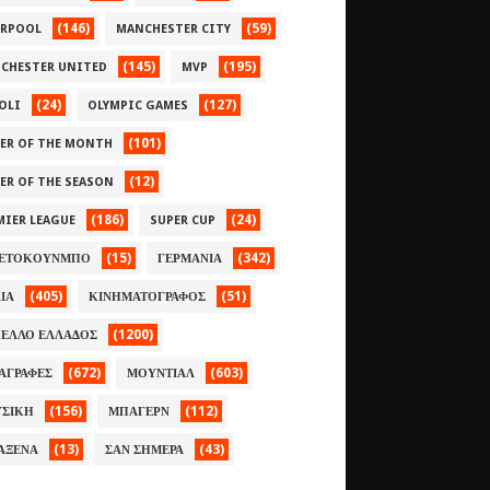
(146)
(59)
ERPOOL
MANCHESTER CITY
(145)
(195)
CHESTER UNITED
MVP
(24)
(127)
OLI
OLYMPIC GAMES
(101)
YER OF THE MONTH
(12)
YER OF THE SEASON
(186)
(24)
MIER LEAGUE
SUPER CUP
(15)
(342)
ΕΤΟΚΟΥΝΜΠΟ
ΓΕΡΜΑΝΙΑ
(405)
(51)
ΛΙΑ
ΚΙΝΗΜΑΤΟΓΡΑΦΟΣ
(1200)
ΕΛΛΟ ΕΛΛΑΔΟΣ
(672)
(603)
ΑΓΡΑΦΕΣ
ΜΟΥΝΤΙΑΛ
(156)
(112)
ΣΙΚΗ
ΜΠΑΓΕΡΝ
(13)
(43)
ΑΞΕΝΑ
ΣΑΝ ΣΗΜΕΡΑ