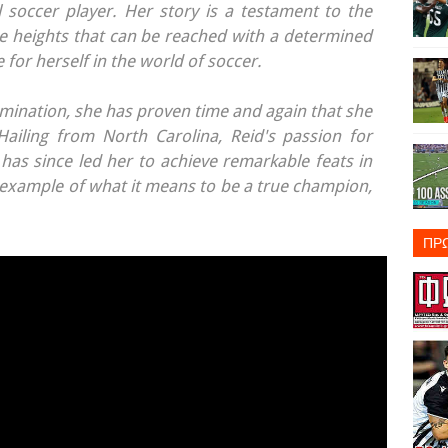
al soccer player. Her story is a testament to the
 heights that can be reached with a determined
or herself in the world of soccer.
rmination, she has proven time and again that she
Hailing from North Carolina, Reid's passion for
has since led her to achieve remarkable feats in
g example of what it means to be a true champion,
ΠΡ