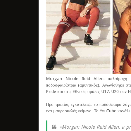
Morgan Nicole Reid Allen: παλαίμαχη (
ποδοσφαιρίστρια (αμυντικός). Αγωνίσθηκε σ
Pride και στις Εθνικές ομάδες U17, U20 των 
Προ τριετίας εγκατέλειψε το ποδόσφαιρο λό
ένα μακροσκελές κείμενο. Το YouTube κανάλι "
«Morgan Nicole Reid Allen, a p