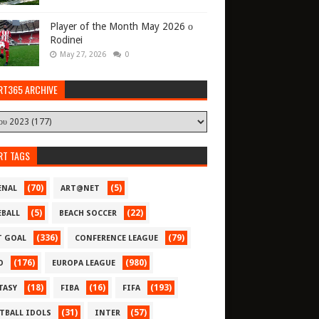
Player of the Month May 2026 ο
Rodinei
May 27, 2026
0
RT365 ARCHIVE
RT TAGS
(70)
(5)
ENAL
ART@NET
(5)
(22)
EBALL
BEACH SOCCER
(336)
(79)
T GOAL
CONFERENCE LEAGUE
(176)
(980)
O
EUROPA LEAGUE
(18)
(16)
(193)
TASY
FIBA
FIFA
(31)
(57)
TBALL IDOLS
INTER