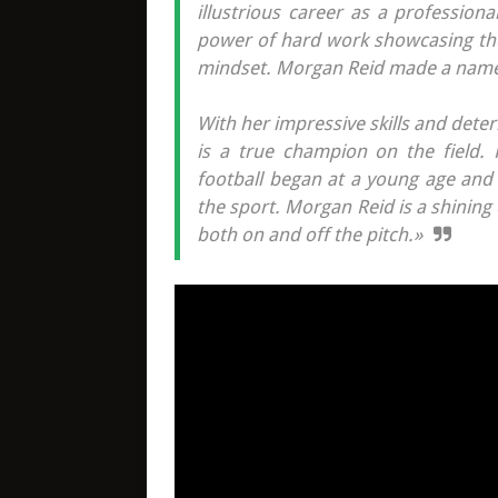
illustrious career as a profession
power of hard work showcasing the
mindset. Morgan Reid made a name f
With her impressive skills and dete
is a true champion on the field. 
football began at a young age and 
the sport. Morgan Reid is a shinin
both on and off the pitch.»