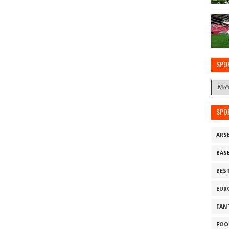
SPO
SPO
ARS
BAS
BES
EUR
FAN
FOO