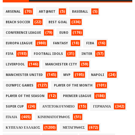
(70)
(5)
(5)
ARSENAL
ART@NET
BASEBALL
(22)
(336)
BEACH SOCCER
BEST GOAL
(79)
(176)
CONFERENCE LEAGUE
EURO
(980)
(18)
(16)
EUROPA LEAGUE
FANTASY
FIBA
(193)
(31)
(57)
FIFA
FOOTBALL IDOLS
INTER
(146)
(59)
LIVERPOOL
MANCHESTER CITY
(145)
(195)
(24)
MANCHESTER UNITED
MVP
NAPOLI
(127)
(101)
OLYMPIC GAMES
PLAYER OF THE MONTH
(12)
(186)
PLAYER OF THE SEASON
PREMIER LEAGUE
(24)
(15)
(342)
SUPER CUP
ΑΝΤΕΤΟΚΟΥΝΜΠΟ
ΓΕΡΜΑΝΙΑ
(405)
(51)
ΙΤΑΛΙΑ
ΚΙΝΗΜΑΤΟΓΡΑΦΟΣ
(1200)
(672)
ΚΥΠΕΛΛΟ ΕΛΛΑΔΟΣ
ΜΕΤΑΓΡΑΦΕΣ