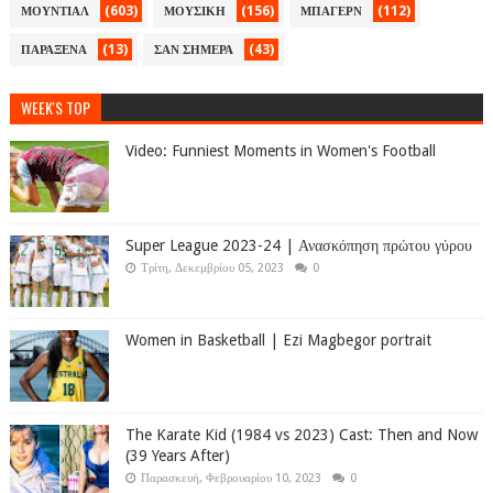
(603)
(156)
(112)
ΜΟΥΝΤΙΑΛ
ΜΟΥΣΙΚΗ
ΜΠΑΓΕΡΝ
(13)
(43)
ΠΑΡΑΞΕΝΑ
ΣΑΝ ΣΗΜΕΡΑ
WEEK'S TOP
Video: Funniest Moments in Women's Football
Super League 2023-24 | Ανασκόπηση πρώτου γύρου
Τρίτη, Δεκεμβρίου 05, 2023
0
Women in Basketball | Ezi Magbegor portrait
The Karate Kid (1984 vs 2023) Cast: Then and Now
(39 Years After)
Παρασκευή, Φεβρουαρίου 10, 2023
0