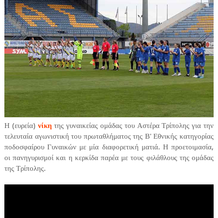
Η (ευρεία)
νίκη
της γυναικείας ομάδας του Αστέρα Τρίπολης για την
τελευταία αγωνιστική του πρωταθλήματος της Β' Εθνικής κατηγορίας
ποδοσφαίρου Γυναικών με μία διαφορετική ματιά. Η προετοιμασία,
οι πανηγυρισμοί και η κερκίδα παρέα με τους φιλάθλους της ομάδας
της Τρίπολης.