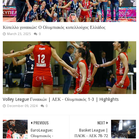
Κύπελλο γυναικών: Ο Ολυμπιακός κυπελλούχος Ελλάδος
March 23, 2025
0
Volley League Γυναικών | ΑΕΚ - Ολυμπιακός 1-3 | Highlights
December 09, 2024
0
PREVIOUS
NEXT
EuroLeague:
Basket League |
Ολυμπιακός -
ΠΑΟΚ - ΑΕΚ 78-72