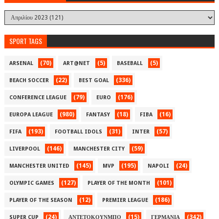
SPORT TAGS
(70)
(5)
(5)
ARSENAL
ART@NET
BASEBALL
(22)
(336)
BEACH SOCCER
BEST GOAL
(79)
(176)
CONFERENCE LEAGUE
EURO
(980)
(18)
(16)
EUROPA LEAGUE
FANTASY
FIBA
(193)
(31)
(57)
FIFA
FOOTBALL IDOLS
INTER
(146)
(59)
LIVERPOOL
MANCHESTER CITY
(145)
(195)
(24)
MANCHESTER UNITED
MVP
NAPOLI
(127)
(101)
OLYMPIC GAMES
PLAYER OF THE MONTH
(12)
(186)
PLAYER OF THE SEASON
PREMIER LEAGUE
(24)
(15)
(342)
SUPER CUP
ΑΝΤΕΤΟΚΟΥΝΜΠΟ
ΓΕΡΜΑΝΙΑ