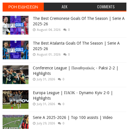
ΡΟΗ ΕΙΔΗΣΕΩΝ
AEK
COMMENTS
The Best Cremonese Goals Of The Season | Serie A
2025-26
August 04, 2026
0
The Best Atalanta Goals Of The Season | Serie A
2025-26
August 01, 2026
0
Conference League | Παναθηναϊκός - Paksi 2-2 |
Highlights
July 31, 2026
0
Europa League | ΠΑΟΚ - Dynamo Kyiv 2-0 |
Highlights
July 31, 2026
0
Serie A 2025-2026 | Top 100 assists | Video
July 29, 2026
0