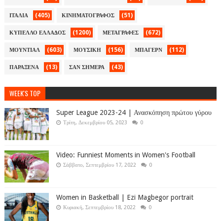
(405)
(51)
ΙΤΑΛΙΑ
ΚΙΝΗΜΑΤΟΓΡΑΦΟΣ
(1200)
(672)
ΚΥΠΕΛΛΟ ΕΛΛΑΔΟΣ
ΜΕΤΑΓΡΑΦΕΣ
(603)
(156)
(112)
ΜΟΥΝΤΙΑΛ
ΜΟΥΣΙΚΗ
ΜΠΑΓΕΡΝ
(13)
(43)
ΠΑΡΑΞΕΝΑ
ΣΑΝ ΣΗΜΕΡΑ
WEEK'S TOP
Super League 2023-24 | Ανασκόπηση πρώτου γύρου
Τρίτη, Δεκεμβρίου 05, 2023
0
Video: Funniest Moments in Women's Football
Σάββατο, Σεπτεμβρίου 17, 2022
0
Women in Basketball | Ezi Magbegor portrait
Κυριακή, Σεπτεμβρίου 18, 2022
0