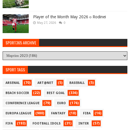
Player of the Month May 2026 ο Rodinei
May 27, 2026
0
SPORT365 ARCHIVE
SPORT TAGS
(70)
(5)
(5)
ARSENAL
ART@NET
BASEBALL
(22)
(336)
BEACH SOCCER
BEST GOAL
(79)
(176)
CONFERENCE LEAGUE
EURO
(980)
(18)
(16)
EUROPA LEAGUE
FANTASY
FIBA
(193)
(31)
(57)
FIFA
FOOTBALL IDOLS
INTER