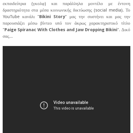
εκπαιδεύτρια (γκολφ) και παράλληλα μοντέλο με έντονη
δραστηριότητα στα μέσα κοινωνικής δικτύωσης (social media). Το
YouTube κανάλι "
Bikini Story
" μας την συστήνει και μας την
παρουσιάζει μέσω βίντεο υπό τον άκρως χαρακτηριστικό τίτλο
"
Paige Spiranac With Clothes and Jaw Dropping Bikini
". Δικό
σας...