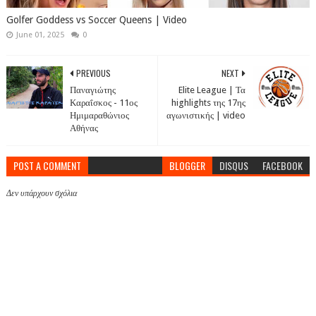
Golfer Goddess vs Soccer Queens | Video
June 01, 2025
0
PREVIOUS
NEXT
Παναγιώτης
Elite League | Τα
Καραΐσκος - 11ος
highlights της 17ης
Ημιμαραθώνιος
αγωνιστικής | video
Αθήνας
POST A COMMENT
BLOGGER
DISQUS
FACEBOOK
Δεν υπάρχουν σχόλια