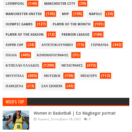
(146)
(59)
LIVERPOOL
MANCHESTER CITY
(145)
(195)
(24)
MANCHESTER UNITED
MVP
NAPOLI
(127)
(101)
OLYMPIC GAMES
PLAYER OF THE MONTH
(12)
(186)
PLAYER OF THE SEASON
PREMIER LEAGUE
(24)
(15)
(342)
SUPER CUP
ΑΝΤΕΤΟΚΟΥΝΜΠΟ
ΓΕΡΜΑΝΙΑ
(405)
(51)
ΙΤΑΛΙΑ
ΚΙΝΗΜΑΤΟΓΡΑΦΟΣ
(1200)
(672)
ΚΥΠΕΛΛΟ ΕΛΛΑΔΟΣ
ΜΕΤΑΓΡΑΦΕΣ
(603)
(156)
(112)
ΜΟΥΝΤΙΑΛ
ΜΟΥΣΙΚΗ
ΜΠΑΓΕΡΝ
(13)
(43)
ΠΑΡΑΞΕΝΑ
ΣΑΝ ΣΗΜΕΡΑ
WEEK'S TOP
Women in Basketball | Ezi Magbegor portrait
Κυριακή, Σεπτεμβρίου 18, 2022
0