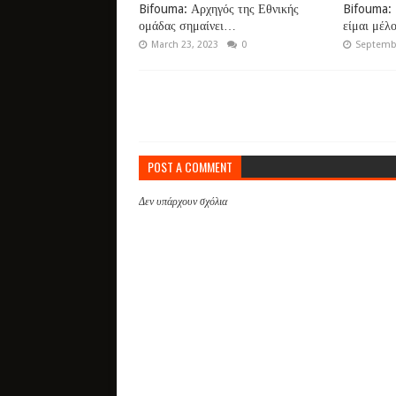
Bifouma: Αρχηγός της Εθνικής
Bifouma: 
ομάδας σημαίνει…
είμαι μέλ
March 23, 2023
0
Septembe
POST A COMMENT
Δεν υπάρχουν σχόλια