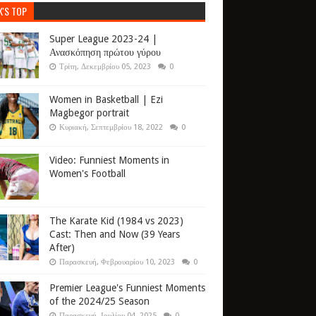
K'S TOP
Super League 2023-24 |
Ανασκόπηση πρώτου γύρου
Τρίτη, Δεκεμβρίου 05, 2023
0
Women in Basketball | Ezi
Magbegor portrait
Κυριακή, Σεπτεμβρίου 18, 2022
0
Video: Funniest Moments in
Women's Football
The Karate Kid (1984 vs 2023)
Cast: Then and Now (39 Years
After)
Παρασκευή, Φεβρουαρίου 10, 2023
0
Premier League's Funniest Moments
of the 2024/25 Season
Παρασκευή, Ιουλίου 04, 2025
0