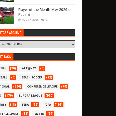
Player of the Month May 2026 ο
Rodinei
May 27, 2026
0
RT365 ARCHIVE
RT TAGS
(70)
(5)
ENAL
ART@NET
(5)
(22)
EBALL
BEACH SOCCER
(336)
(79)
T GOAL
CONFERENCE LEAGUE
(176)
(980)
O
EUROPA LEAGUE
(18)
(16)
(193)
TASY
FIBA
FIFA
(31)
(57)
TBALL IDOLS
INTER