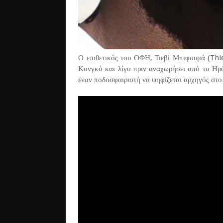
Ο επιθετικός του ΟΦΗ, Τιεβί Μπιφουμά (Thi
Κονγκό και λίγο πριν αναχωρήσει από το Ηρά
έναν ποδοσφαιριστή να ψηφίζεται αρχηγός στο