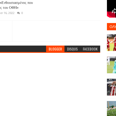
«Ενθουσιασμένος που
ος του ΟΦΗ»
r 16, 2022
0
ΟΛ
BLOGGER
DISQUS
FACEBOOK