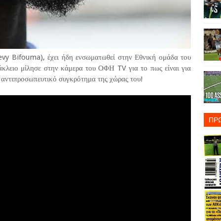
evy Bifouma), έχει ήδη ενσωματωθεί στην Εθνική ομάδα του
κλειο μίλησε στην κάμερα του ΟΦΗ TV για το πως είναι για
 αντιπροσωπευτικό συγκρότημα της χώρας του!
ΠΡ