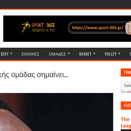
SEXY
ΕΘΝΙΚΕΣ
ΟΜΑΔΕΣ
BASKET
VOLLEY
κής ομάδας σημαίνει…
TRA
FEA
The 
Lea