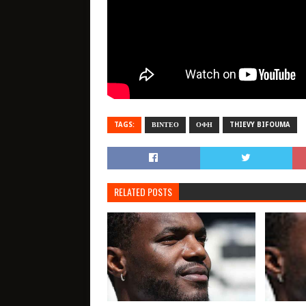
TAGS:
ΒΙΝΤΕΟ
ΟΦΗ
THIEVY BIFOUMA
RELATED POSTS