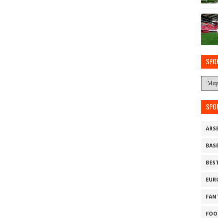
SPO
SPO
ARS
BAS
BES
EUR
FAN
FOO