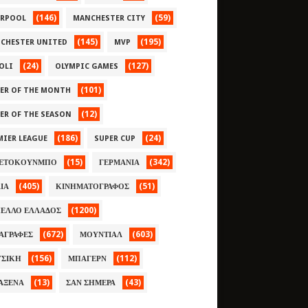
(146)
(59)
ERPOOL
MANCHESTER CITY
(145)
(195)
CHESTER UNITED
MVP
(24)
(127)
OLI
OLYMPIC GAMES
(101)
YER OF THE MONTH
(12)
YER OF THE SEASON
(186)
(24)
MIER LEAGUE
SUPER CUP
(15)
(342)
ΕΤΟΚΟΥΝΜΠΟ
ΓΕΡΜΑΝΙΑ
(405)
(51)
ΛΙΑ
ΚΙΝΗΜΑΤΟΓΡΑΦΟΣ
(1200)
ΕΛΛΟ ΕΛΛΑΔΟΣ
(672)
(603)
ΑΓΡΑΦΕΣ
ΜΟΥΝΤΙΑΛ
(156)
(112)
ΣΙΚΗ
ΜΠΑΓΕΡΝ
(13)
(43)
ΑΞΕΝΑ
ΣΑΝ ΣΗΜΕΡΑ