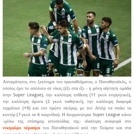
Ασταμάτητος στο ξεκίνημα του πρωταθλήματος ο Παναθηναϊκός, ο
οποίος έχει το απόλυτο σε νίκες (έξι στα έξι - η μόνη αήττητη ομάδα
στην Super League), την καλύτερη επίθεση (11 γκολ ενεργητικό),
την καλύτερη άμυνα (2 γκολ παθητικό), την καλύτερη διαφορά
τερμάτων (+9) και τον πρώτο σκόρερ, με τον Αϊτόρ να σπάει τα
κοντέρ (7 γκολ σε 6 παιχνίδια). Η διοργανώτρια Super League κάνει
-μέσω της επίσημης ιστοσελίδας της- ιδιαίτερη αναφορά στο
νικηφόρο πέρασμα
του Παναθηναϊκού από την Τούμπα και στα