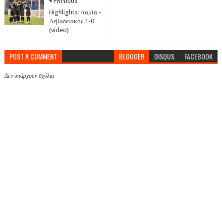
PREVIOUS
Highlights: Λαμία -
Λεβαδειακός 1-0
(video)
POST A COMMENT
BLOGGER
DISQUS
FACEBOOK
Δεν υπάρχουν σχόλια