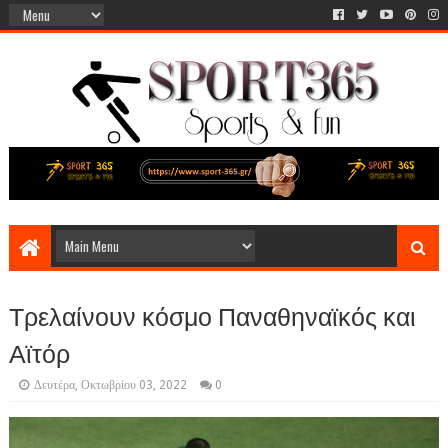
Τρελαίνουν κόσμο Παναθηναϊκός και
Αϊτόρ
Δευτέρα, Οκτωβρίου 03, 2022
0