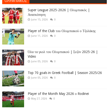
ΟΛΥΜΠΙΑΚΟΣ
Super League 2025-2026 | Ολυμπιακός |
Ανασκόπηση
June 15, 2026
0
Player of the Club του Ολυμπιακού ο Τζολάκης
June 11, 2026
0
Όλα τα γκολ του Ολυμπιακού | Σεζόν 2025-26 |
Video
June 05, 2026
0
Top 70 goals in Greek Football | Season 2025/26
June 05, 2026
0
Player of the Month May 2026 ο Rodinei
May 27, 2026
0