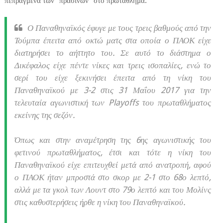
πεπραγμένα των "πρασίνων" στο πρωτάθλημα:
Ο Παναθηναϊκός έφυγε με τους τρεις βαθμούς από την
Τούμπα έπειτα από οκτώ ματς στα οποία ο ΠΑΟΚ είχε
διατηρήσει το αήττητο του. Σε αυτό το διάστημα ο
Δικέφαλος είχε πέντε νίκες και τρεις ισοπαλίες, ενώ το
σερί του είχε ξεκινήσει έπειτα από τη νίκη του
Παναθηναϊκού με 3-2 στις 31 Μαΐου 2017 για την
τελευταία αγωνιστική των Playoffs του πρωταθλήματος
εκείνης της σεζόν.
Όπως και στην αναμέτρηση της 6ης αγωνιστικής του
φετινού πρωταθλήματος, έτσι και τότε η νίκη του
Παναθηναϊκού είχε επιτευχθεί μετά από ανατροπή, αφού
ο ΠΑΟΚ ήταν μπροστά στο σκορ με 2-1 στο 68ο λεπτό,
αλλά με τα γκολ των Λουντ στο 79ο λεπτό και του Μολίνς
στις καθυστερήσεις ήρθε η νίκη του Παναθηναϊκού.