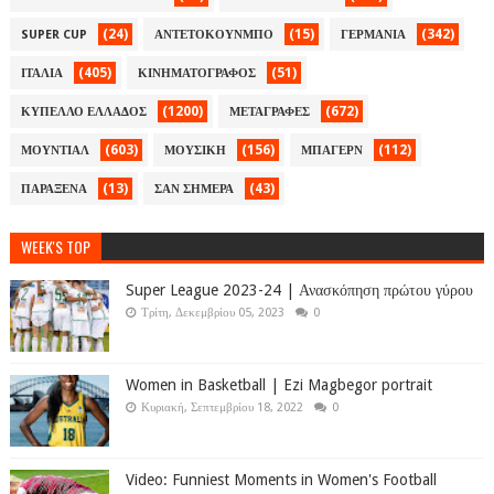
(24)
(15)
(342)
SUPER CUP
ΑΝΤΕΤΟΚΟΥΝΜΠΟ
ΓΕΡΜΑΝΙΑ
(405)
(51)
ΙΤΑΛΙΑ
ΚΙΝΗΜΑΤΟΓΡΑΦΟΣ
(1200)
(672)
ΚΥΠΕΛΛΟ ΕΛΛΑΔΟΣ
ΜΕΤΑΓΡΑΦΕΣ
(603)
(156)
(112)
ΜΟΥΝΤΙΑΛ
ΜΟΥΣΙΚΗ
ΜΠΑΓΕΡΝ
(13)
(43)
ΠΑΡΑΞΕΝΑ
ΣΑΝ ΣΗΜΕΡΑ
WEEK'S TOP
Super League 2023-24 | Ανασκόπηση πρώτου γύρου
Τρίτη, Δεκεμβρίου 05, 2023
0
Women in Basketball | Ezi Magbegor portrait
Κυριακή, Σεπτεμβρίου 18, 2022
0
Video: Funniest Moments in Women's Football