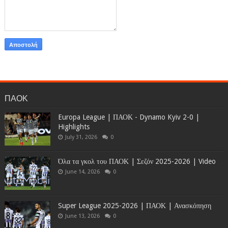
ΠΑΟΚ
Europa League | ΠΑΟΚ - Dynamo Kyiv 2-0 |
Highlights
July 31, 2026
0
Όλα τα γκολ του ΠΑΟΚ | Σεζόν 2025-2026 | Video
June 14, 2026
0
Super League 2025-2026 | ΠΑΟΚ | Ανασκόπηση
June 13, 2026
0