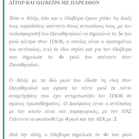
ΑΪΤΟΡ ΚΑΙ ΟΛΙΒΕΪΡΑ ΜΕ ΠΑΡΕΛΘΟΝ
Τόσο ο Αϊτόρ, όσο και ο Ολιβέιρα έχουν χτίσει τις δικές
τους παραδόσεις απέναντι στους αντιπάλους τους, με τον
ποδοσφαιριστή του Παναθηναϊκού να σημειώνει το 5ο του
γκολ κόντρα στον ΠΑΟΚ, ο οποίος είναι ο αγαπημένος
του αντίπαλος, ενώ το ίδιο ισχύει και για τον Ολιβέιρα
που σημείωσε το 4ο γκολ του απέναντι στον
Παναθηναϊκό.
Ο Αϊτόρ με τα δύο γκολ του έδωσε τη νίκη στον
Παναθηναϊκό και έφτασε τα πέντε γκολ σε πέντε
αναμετρήσεις που έχει αντιμετωπίσει τον ΠΑΟΚ σε
αγώνες πρωταθλήματος. Ο Δικέφαλος είναι ο αντίπαλος
με τον οποίο είναι πιο παραγωγικός, με τον ΠΑΣ
Γιάννινα να ακολουθεί με 4 γκολ και την ΑΕΚ με 3.
Από την άλλη, ο Ολιβέιρα σημείωσε το 4ο του γκολ