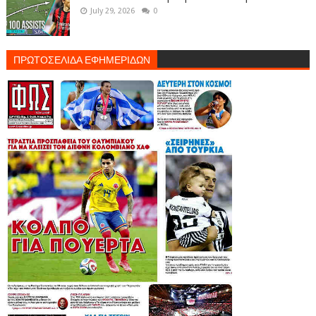
July 29, 2026
0
ΠΡΩΤΟΣΕΛΙΔΑ ΕΦΗΜΕΡΙΔΩΝ