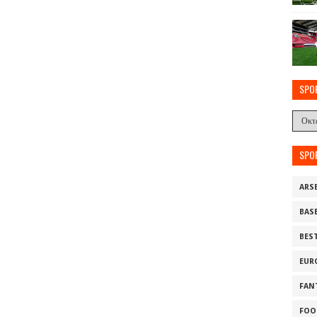
SPO
SPO
ARS
BAS
BES
EUR
FAN
FOO