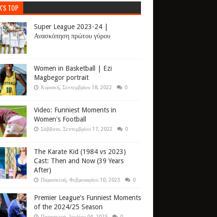
K'S TOP
Super League 2023-24 |
Ανασκόπηση πρώτου γύρου
Women in Basketball | Ezi
Magbegor portrait
Κυριακή, Σεπτεμβρίου 18, 2022
0
Video: Funniest Moments in
Women's Football
Σάββατο, Σεπτεμβρίου 17, 2022
0
The Karate Kid (1984 vs 2023)
Cast: Then and Now (39 Years
After)
Παρασκευή, Φεβρουαρίου 10, 2023
0
Premier League's Funniest Moments
of the 2024/25 Season
Παρασκευή, Ιουλίου 04, 2025
0