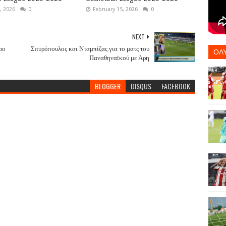
, 2026
0
February 15, 2026
0
NEXT
ρο
Σπυρόπουλος και Νταμπίζας για το ματς του
ΟΛ
Παναθηναϊκού με Άρη
BLOGGER
DISQUS
FACEBOOK