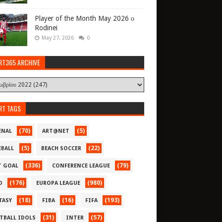
Player of the Month May 2026 ο
Rodinei
May 27, 2026
0
RT365 ARCHIVE
RT TAGS
(70)
(5)
ENAL
ART@NET
(5)
(22)
EBALL
BEACH SOCCER
(336)
(79)
T GOAL
CONFERENCE LEAGUE
(176)
(980)
O
EUROPA LEAGUE
(18)
(16)
(193)
TASY
FIBA
FIFA
(31)
(57)
TBALL IDOLS
INTER