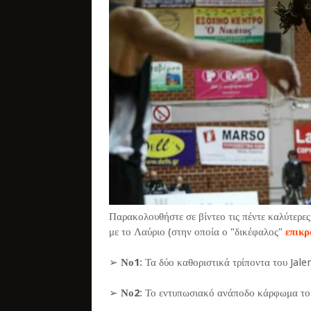
Παρακολουθήστε σε βίντεο τις πέντε καλύτερ
με το Λαύριο (στην οποία ο "δικέφαλος"
επικρ
➢
Νο1
: Τα δύο καθοριστικά τρίποντα του Jalen
➢
Νο2
: Το εντυπωσιακό ανάποδο κάρφωμα το