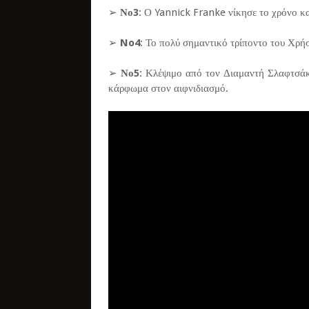
➢
Νο3
: Ο Yannick Franke νίκησε το χρόνο κα
➢
No4
: Το πολύ σημαντικό τρίποντο του Χρή
➢
Νο5
: Κλέψιμο από τον Διαμαντή Σλαφτσάκ
κάρφωμα στον αιφνιδιασμό.