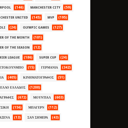
(146)
(59)
ERPOOL
MANCHESTER CITY
(145)
(195)
CHESTER UNITED
MVP
(24)
(127)
OLI
OLYMPIC GAMES
(101)
YER OF THE MONTH
(12)
YER OF THE SEASON
(186)
(24)
MIER LEAGUE
SUPER CUP
(15)
(342)
ΕΤΟΚΟΥΝΜΠΟ
ΓΕΡΜΑΝΙΑ
(405)
(51)
ΛΙΑ
ΚΙΝΗΜΑΤΟΓΡΑΦΟΣ
(1200)
ΕΛΛΟ ΕΛΛΑΔΟΣ
(672)
(603)
ΑΓΡΑΦΕΣ
ΜΟΥΝΤΙΑΛ
(156)
(112)
ΣΙΚΗ
ΜΠΑΓΕΡΝ
(13)
(43)
ΑΞΕΝΑ
ΣΑΝ ΣΗΜΕΡΑ