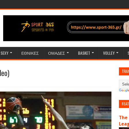
SEXY
ΕΘΝΙΚΕΣ
ΟΜΑΔΕΣ
BASKET
VOLLEY
deo)
TRA
FEA
The 
Lea