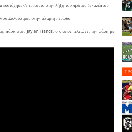
ι ευστόχησε σε τρίποντο στην λήξη του πρώτου δεκαλέπτου.
στου Σαλούστρου στην τέταρτη περίοδο.
η, πάσα στον Jaylen Hands, ο οποίος τελειώνει την φάση με
ΠΡ