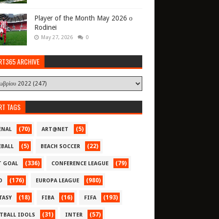
Player of the Month May 2026 ο
Rodinei
May 27, 2026
0
RT365 ARCHIVE
RT TAGS
(70)
(5)
ENAL
ART@NET
(5)
(22)
EBALL
BEACH SOCCER
(336)
(79)
T GOAL
CONFERENCE LEAGUE
(176)
(980)
O
EUROPA LEAGUE
(18)
(16)
(193)
TASY
FIBA
FIFA
(31)
(57)
TBALL IDOLS
INTER