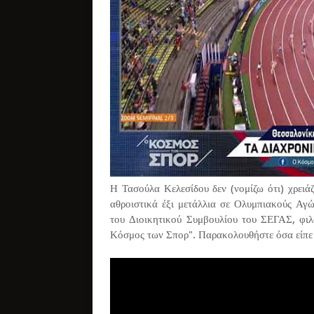
Η Τασούλα Κελεσίδου δεν (νομίζω ότι) χρειάζ
αθροιστικά έξι μετάλλια σε Ολυμπιακούς Αγ
του Διοικητικού Συμβουλίου του ΣΕΓΑΣ, φι
Κόσμος των Σπορ". Παρακολουθήστε όσα είπε γ