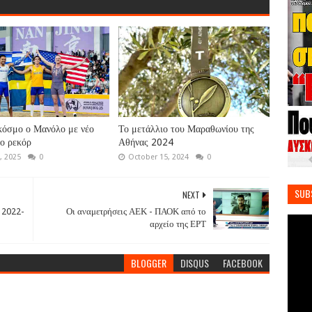
κόσμο ο Μανόλο με νέο
Το μετάλλιο του Μαραθωνίου της
ο ρεκόρ
Αθήνας 2024
, 2025
0
October 15, 2024
0
SUB
NEXT
 2022-
Οι αναμετρήσεις ΑΕΚ - ΠΑΟΚ από το
αρχείο της ΕΡΤ
BLOGGER
DISQUS
FACEBOOK