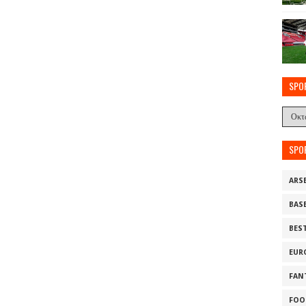
SPO
SPO
ARS
BAS
BES
EUR
FAN
FOO