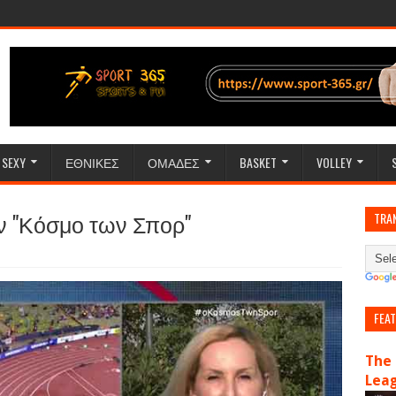
SEXY
ΕΘΝΙΚΕΣ
ΟΜΑΔΕΣ
BASKET
VOLLEY
ν "Κόσμο των Σπορ"
TRA
FEA
The 
Lea