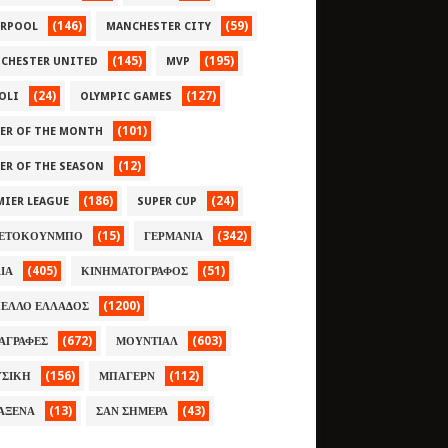
(146)
(59)
ERPOOL
MANCHESTER CITY
(145)
(195)
CHESTER UNITED
MVP
(24)
(127)
OLI
OLYMPIC GAMES
(101)
YER OF THE MONTH
(12)
YER OF THE SEASON
(186)
(24)
MIER LEAGUE
SUPER CUP
(15)
(342)
ΕΤΟΚΟΥΝΜΠΟ
ΓΕΡΜΑΝΙΑ
(405)
(51)
ΛΙΑ
ΚΙΝΗΜΑΤΟΓΡΑΦΟΣ
(1200)
ΕΛΛΟ ΕΛΛΑΔΟΣ
(672)
(603)
ΑΓΡΑΦΕΣ
ΜΟΥΝΤΙΑΛ
(156)
(112)
ΣΙΚΗ
ΜΠΑΓΕΡΝ
(13)
(43)
ΑΞΕΝΑ
ΣΑΝ ΣΗΜΕΡΑ