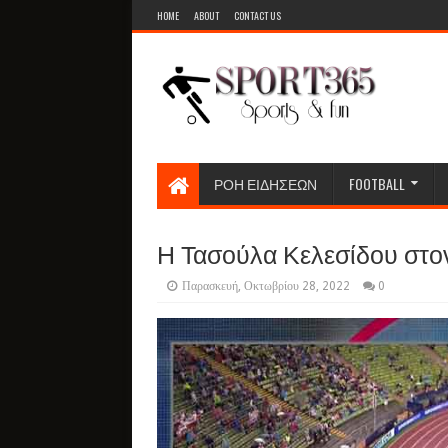
HOME
ABOUT
CONTACT US
ΡΟΗ ΕΙΔΗΣΕΩΝ
FOOTBALL
Η Τασούλα Κελεσίδου στο
Παρασκευή, Οκτωβρίου 28, 2022
0