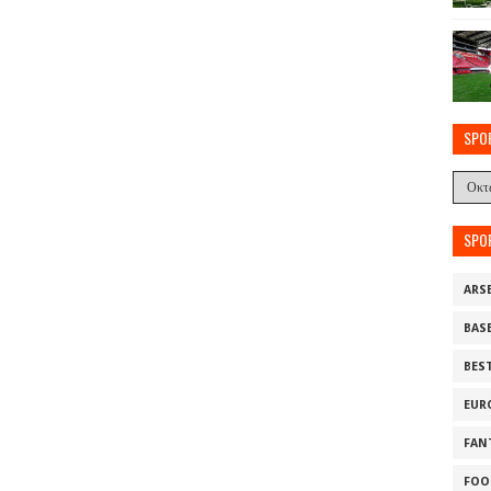
SPO
SPO
ARS
BAS
BES
EUR
FAN
FOO