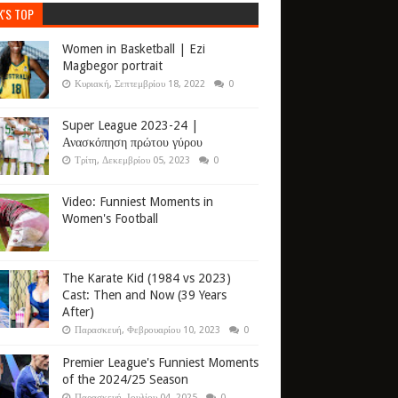
K'S TOP
Women in Basketball | Ezi
Magbegor portrait
Κυριακή, Σεπτεμβρίου 18, 2022
0
Super League 2023-24 |
Ανασκόπηση πρώτου γύρου
Τρίτη, Δεκεμβρίου 05, 2023
0
Video: Funniest Moments in
Women's Football
The Karate Kid (1984 vs 2023)
Cast: Then and Now (39 Years
After)
Παρασκευή, Φεβρουαρίου 10, 2023
0
Premier League's Funniest Moments
of the 2024/25 Season
Παρασκευή, Ιουλίου 04, 2025
0