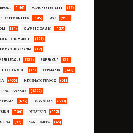
(146)
(59)
ERPOOL
MANCHESTER CITY
(145)
(195)
CHESTER UNITED
MVP
(24)
(127)
OLI
OLYMPIC GAMES
(101)
YER OF THE MONTH
(12)
YER OF THE SEASON
(186)
(24)
MIER LEAGUE
SUPER CUP
(15)
(342)
ΕΤΟΚΟΥΝΜΠΟ
ΓΕΡΜΑΝΙΑ
(405)
(51)
ΛΙΑ
ΚΙΝΗΜΑΤΟΓΡΑΦΟΣ
(1200)
ΕΛΛΟ ΕΛΛΑΔΟΣ
(672)
(603)
ΑΓΡΑΦΕΣ
ΜΟΥΝΤΙΑΛ
(156)
(112)
ΣΙΚΗ
ΜΠΑΓΕΡΝ
(13)
(43)
ΑΞΕΝΑ
ΣΑΝ ΣΗΜΕΡΑ