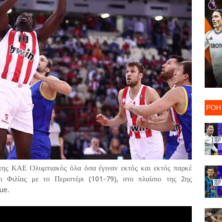
ΡΟΗ
ης ΚΑΕ Ολυμπιακός όλα όσα έγιναν εκτός και εκτός παρκέ
 Φιλίας με το Περιστέρι (101-79), στο πλαίσιο της 2ης
ue.