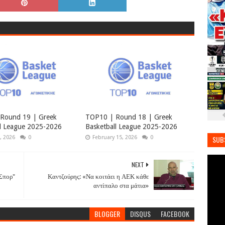
Round 19 | Greek
TOP10 | Round 18 | Greek
ll League 2025-2026
Basketball League 2025-2026
, 2026
0
February 15, 2026
0
SUB
NEXT
Σπορ"
Καντζούρης: «Να κοιτάει η ΑΕΚ κάθε
αντίπαλο στα μάτια»
BLOGGER
DISQUS
FACEBOOK