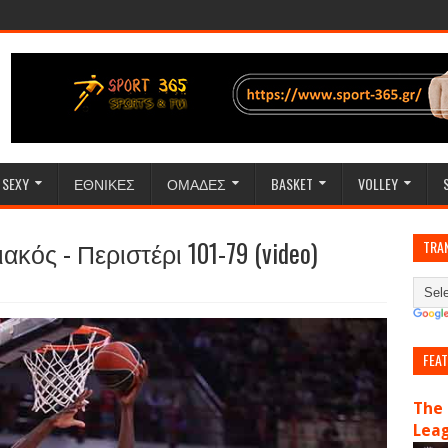
SEXY
ΕΘΝΙΚΕΣ
ΟΜΑΔΕΣ
BASKET
VOLLEY
ός - Περιστέρι 101-79 (video)
TRA
FEA
The 
Lea