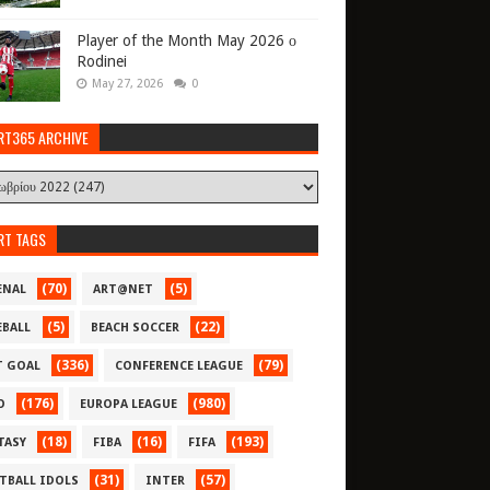
Player of the Month May 2026 ο
Rodinei
May 27, 2026
0
RT365 ARCHIVE
RT TAGS
(70)
(5)
ENAL
ART@NET
(5)
(22)
EBALL
BEACH SOCCER
(336)
(79)
T GOAL
CONFERENCE LEAGUE
(176)
(980)
O
EUROPA LEAGUE
(18)
(16)
(193)
TASY
FIBA
FIFA
(31)
(57)
TBALL IDOLS
INTER