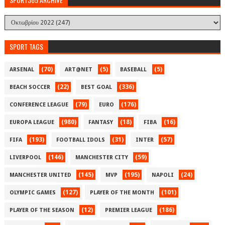
SPORT TAGS
(70)
(5)
(5)
ARSENAL
ART@NET
BASEBALL
(22)
(336)
BEACH SOCCER
BEST GOAL
(79)
(176)
CONFERENCE LEAGUE
EURO
(980)
(18)
(16)
EUROPA LEAGUE
FANTASY
FIBA
(193)
(31)
(57)
FIFA
FOOTBALL IDOLS
INTER
(146)
(59)
LIVERPOOL
MANCHESTER CITY
(145)
(195)
(24)
MANCHESTER UNITED
MVP
NAPOLI
(127)
(101)
OLYMPIC GAMES
PLAYER OF THE MONTH
(12)
(186)
PLAYER OF THE SEASON
PREMIER LEAGUE