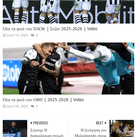
Όλα τα γκολ του ΠΑΟΚ | Σεζόν 2025-2026 | Video
June 14, 2026
0
Όλα τα γκολ του ΟΦΗ | 2025-2026 | Video
June 06, 2026
0
PREVIOUS
NEXT
Σιώπης: Η
Η ξενάγηση του
δυσκολότερη στιγμή
Μελισσανίδη στους