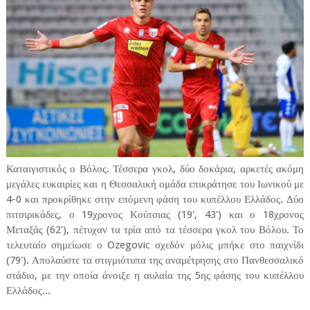
Καταιγιστικός ο Βόλος. Τέσσερα γκολ, δύο δοκάρια, αρκετές ακόμη
μεγάλες ευκαιρίες και η Θεσσαλική ομάδα επικράτησε του Ιωνικού με
4-0 και προκρίθηκε στην επόμενη φάση του κυπέλλου Ελλάδος. Δύο
πιτσιρικάδες, ο 19χρονος Κούτσιας (19', 43') και ο 18χρονος
Μεταξάς (62'), πέτυχαν τα τρία από τα τέσσερα γκολ του Βόλου. Το
τελευταίο σημείωσε ο Ozegovic σχεδόν μόλις μπήκε στο παιχνίδι
(79'). Απολαύστε τα στιγμιότυπα της αναμέτρησης στο Πανθεσσαλικό
στάδιο, με την οποία άνοιξε η αυλαία της 5ης φάσης του κυπέλλου
Ελλάδος...