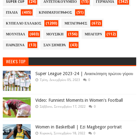
(24)
(15)
(342)
SUPER CUP
ΑΝΤΕΤΟΚΟΥΝΜΠΟ
ΓΕΡΜΑΝΙΑ
(405)
(51)
ΙΤΑΛΙΑ
ΚΙΝΗΜΑΤΟΓΡΑΦΟΣ
(1200)
(672)
ΚΥΠΕΛΛΟ ΕΛΛΑΔΟΣ
ΜΕΤΑΓΡΑΦΕΣ
(603)
(156)
(112)
ΜΟΥΝΤΙΑΛ
ΜΟΥΣΙΚΗ
ΜΠΑΓΕΡΝ
(13)
(43)
ΠΑΡΑΞΕΝΑ
ΣΑΝ ΣΗΜΕΡΑ
WEEK'S TOP
Super League 2023-24 | Ανασκόπηση πρώτου γύρου
Τρίτη, Δεκεμβρίου 05, 2023
0
Video: Funniest Moments in Women's Football
Σάββατο, Σεπτεμβρίου 17, 2022
0
Women in Basketball | Ezi Magbegor portrait
Κυριακή, Σεπτεμβρίου 18, 2022
0