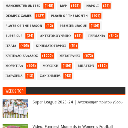
(145)
(195)
(24)
MANCHESTER UNITED
MVP
NAPOLI
(127)
(101)
OLYMPIC GAMES
PLAYER OF THE MONTH
(12)
(186)
PLAYER OF THE SEASON
PREMIER LEAGUE
(24)
(15)
(342)
SUPER CUP
ΑΝΤΕΤΟΚΟΥΝΜΠΟ
ΓΕΡΜΑΝΙΑ
(405)
(51)
ΙΤΑΛΙΑ
ΚΙΝΗΜΑΤΟΓΡΑΦΟΣ
(1200)
(672)
ΚΥΠΕΛΛΟ ΕΛΛΑΔΟΣ
ΜΕΤΑΓΡΑΦΕΣ
(603)
(156)
(112)
ΜΟΥΝΤΙΑΛ
ΜΟΥΣΙΚΗ
ΜΠΑΓΕΡΝ
(13)
(43)
ΠΑΡΑΞΕΝΑ
ΣΑΝ ΣΗΜΕΡΑ
WEEK'S TOP
Super League 2023-24 | Ανασκόπηση πρώτου γύρου
Video: Funniest Moments in Women's Football