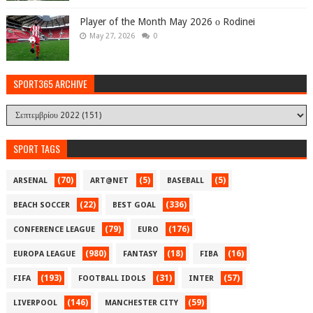
Player of the Month May 2026 ο Rodinei
May 27, 2026
0
SPORT365 ARCHIVE
SPORT TAGS
(70)
(5)
(5)
ARSENAL
ART@NET
BASEBALL
(22)
(336)
BEACH SOCCER
BEST GOAL
(79)
(176)
CONFERENCE LEAGUE
EURO
(980)
(18)
(16)
EUROPA LEAGUE
FANTASY
FIBA
(193)
(31)
(57)
FIFA
FOOTBALL IDOLS
INTER
(146)
(59)
LIVERPOOL
MANCHESTER CITY