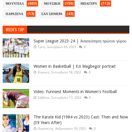
(603)
(156)
(112)
ΜΟΥΝΤΙΑΛ
ΜΟΥΣΙΚΗ
ΜΠΑΓΕΡΝ
(13)
(43)
ΠΑΡΑΞΕΝΑ
ΣΑΝ ΣΗΜΕΡΑ
WEEK'S TOP
Super League 2023-24 | Ανασκόπηση πρώτου γύρου
Τρίτη, Δεκεμβρίου 05, 2023
0
Women in Basketball | Ezi Magbegor portrait
Κυριακή, Σεπτεμβρίου 18, 2022
0
Video: Funniest Moments in Women's Football
Σάββατο, Σεπτεμβρίου 17, 2022
0
The Karate Kid (1984 vs 2023) Cast: Then and Now
(39 Years After)
Παρασκευή, Φεβρουαρίου 10, 2023
0