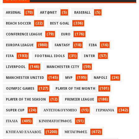
(70)
(5)
(5)
ARSENAL
ART@NET
BASEBALL
(22)
(336)
BEACH SOCCER
BEST GOAL
(79)
(176)
CONFERENCE LEAGUE
EURO
(980)
(18)
(16)
EUROPA LEAGUE
FANTASY
FIBA
(193)
(31)
(57)
FIFA
FOOTBALL IDOLS
INTER
(146)
(59)
LIVERPOOL
MANCHESTER CITY
(145)
(195)
(24)
MANCHESTER UNITED
MVP
NAPOLI
(127)
(101)
OLYMPIC GAMES
PLAYER OF THE MONTH
(12)
(186)
PLAYER OF THE SEASON
PREMIER LEAGUE
(24)
(15)
(342)
SUPER CUP
ΑΝΤΕΤΟΚΟΥΝΜΠΟ
ΓΕΡΜΑΝΙΑ
(405)
(51)
ΙΤΑΛΙΑ
ΚΙΝΗΜΑΤΟΓΡΑΦΟΣ
(1200)
(672)
ΚΥΠΕΛΛΟ ΕΛΛΑΔΟΣ
ΜΕΤΑΓΡΑΦΕΣ