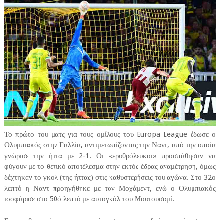
Το πρώτο του ματς για τους ομίλους του Europa League έδωσε ο
Ολυμπιακός στην Γαλλία, αντιμετωπίζοντας την Ναντ, από την οποία
γνώρισε την ήττα με 2-1. Οι «ερυθρόλευκοι» προσπάθησαν να
φύγουν με το θετικό αποτέλεσμα στην εκτός έδρας αναμέτρηση, όμως
δέχτηκαν το γκολ (της ήττας) στις καθυστερήσεις του αγώνα. Στο 32ο
λεπτό η Ναντ προηγήθηκε με τον Μοχάμεντ, ενώ ο Ολυμπιακός
ισοφάρισε στο 50ό λεπτό με αυτογκόλ του Μουτουσαμί.