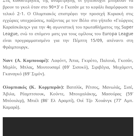
Στις καθυστερήσεις της αναμέτρησης οι γηπεδούχοι μπόρεσαν να
βρουν το γκολ όταν στο 90+3' ο Γκεσάν με το κεφάλι διαμόρφωσε το
τελικό 2-1. Ο Ολυμπιακός επιστρέφει την προσεχή Κυριακή στις
εγχώριες υποχρεώσεις, παίζοντας με τον Βόλο στο γήπεδο «Γεώργιος
Καραϊσκάκης» για την 4η αγωνιστική του πρωταθλήματος της Super
League, ενώ το επόμενο ματς για τους ομίλους του Europa League
είναι προγραμματισμένο για την Πέμπτη 15/09, απέναντι στη
Φράιμπουργκ.
Ναντ (Α. Κομπουαρέ):
Λαφόντ, Άπια, Γκιρότο, Παλουά, Γκεσάν,
Μερλίν, Μπλας, Μουτουσαμί (69' Σισοκό), Σιριβέγια, Μοχάμεντ,
Γκαναγκό (69' Σιμόν).
Ολυμπιακός (Κ. Κορμπεράν):
Βατσλίκ, Ρέτσος, Μανωλάς, Σισέ,
Άβιλα, Ρέαμπτσιουκ, Κούντε, Μπουχαλάκης, Μασούρας (59'
Μπόουλερ), Μπιέλ (86' Ελ Αραμπί), Ουί Τζο Χουάνγκ (77' Αμπ.
Καμαρά).