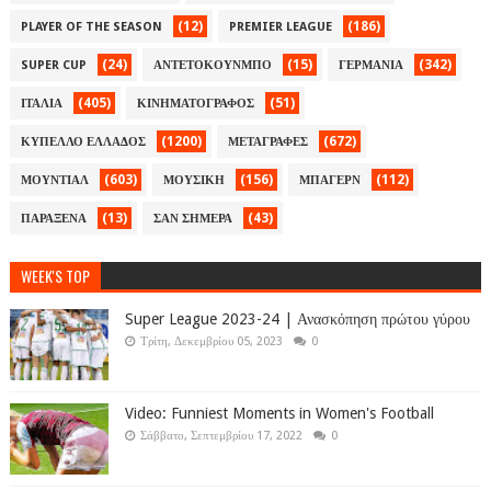
(12)
(186)
PLAYER OF THE SEASON
PREMIER LEAGUE
(24)
(15)
(342)
SUPER CUP
ΑΝΤΕΤΟΚΟΥΝΜΠΟ
ΓΕΡΜΑΝΙΑ
(405)
(51)
ΙΤΑΛΙΑ
ΚΙΝΗΜΑΤΟΓΡΑΦΟΣ
(1200)
(672)
ΚΥΠΕΛΛΟ ΕΛΛΑΔΟΣ
ΜΕΤΑΓΡΑΦΕΣ
(603)
(156)
(112)
ΜΟΥΝΤΙΑΛ
ΜΟΥΣΙΚΗ
ΜΠΑΓΕΡΝ
(13)
(43)
ΠΑΡΑΞΕΝΑ
ΣΑΝ ΣΗΜΕΡΑ
WEEK'S TOP
Super League 2023-24 | Ανασκόπηση πρώτου γύρου
Τρίτη, Δεκεμβρίου 05, 2023
0
Video: Funniest Moments in Women's Football
Σάββατο, Σεπτεμβρίου 17, 2022
0