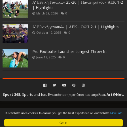
Α' Εθνική Γυναικών 25-26 | Παναθηναϊκός - ΑΕΚ 1-2
| Highlights
March 29, 2026
0
Α' Εθνική γυναικών | ΑΕΚ - ΟΦΗ 2-1 | Highlights
October 12, 2025
0
Pro Footballer Launches Longest Throw In
June 19, 2025
0
Sport 365.
Sports and fun. Εγκατάσταση προτύπου και επιμέλεια:
Art@Net
.
Copyright © 2010-2026. All rights reserved...
This website uses cookies to ensure you get the best experience on our website
More info
Created By
SoraTemplates
| Distributed By
Gooyaabi Templates
Got it!