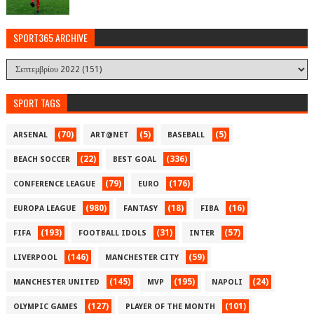
SPORT365 ARCHIVE
SPORT TAGS
(70)
(5)
(5)
ARSENAL
ART@NET
BASEBALL
(22)
(336)
BEACH SOCCER
BEST GOAL
(79)
(176)
CONFERENCE LEAGUE
EURO
(980)
(18)
(16)
EUROPA LEAGUE
FANTASY
FIBA
(193)
(31)
(57)
FIFA
FOOTBALL IDOLS
INTER
(146)
(59)
LIVERPOOL
MANCHESTER CITY
(145)
(195)
(24)
MANCHESTER UNITED
MVP
NAPOLI
(127)
(101)
OLYMPIC GAMES
PLAYER OF THE MONTH