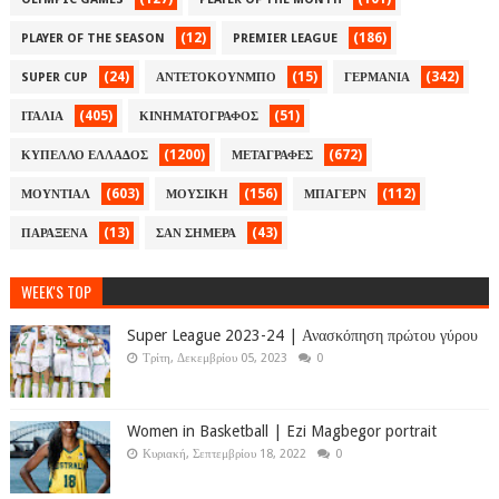
(12)
(186)
PLAYER OF THE SEASON
PREMIER LEAGUE
(24)
(15)
(342)
SUPER CUP
ΑΝΤΕΤΟΚΟΥΝΜΠΟ
ΓΕΡΜΑΝΙΑ
(405)
(51)
ΙΤΑΛΙΑ
ΚΙΝΗΜΑΤΟΓΡΑΦΟΣ
(1200)
(672)
ΚΥΠΕΛΛΟ ΕΛΛΑΔΟΣ
ΜΕΤΑΓΡΑΦΕΣ
(603)
(156)
(112)
ΜΟΥΝΤΙΑΛ
ΜΟΥΣΙΚΗ
ΜΠΑΓΕΡΝ
(13)
(43)
ΠΑΡΑΞΕΝΑ
ΣΑΝ ΣΗΜΕΡΑ
WEEK'S TOP
Super League 2023-24 | Ανασκόπηση πρώτου γύρου
Τρίτη, Δεκεμβρίου 05, 2023
0
Women in Basketball | Ezi Magbegor portrait
Κυριακή, Σεπτεμβρίου 18, 2022
0