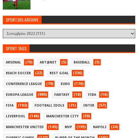
SPORT365 ARCHIVE
SPORT TAGS
(70)
(5)
(5)
ARSENAL
ART@NET
BASEBALL
(22)
(336)
BEACH SOCCER
BEST GOAL
(79)
(176)
CONFERENCE LEAGUE
EURO
(980)
(18)
(16)
EUROPA LEAGUE
FANTASY
FIBA
(193)
(31)
(57)
FIFA
FOOTBALL IDOLS
INTER
(146)
(59)
LIVERPOOL
MANCHESTER CITY
(145)
(195)
(24)
MANCHESTER UNITED
MVP
NAPOLI
(127)
(101)
OLYMPIC GAMES
PLAYER OF THE MONTH