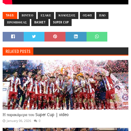
TAGS:
ΒΙΝΤΕΟ
ΕΣΑΚΕ
ΚΟΛΟΣΣΟΣ
ΟΣΦΠ
ΠΑΟ
ΠΡΟΜΗΘΕΑΣ
BASKET
SUPER CUP
RELATED POSTS
Η παρακάμερα του Super Cup | video
January 06, 2026
0