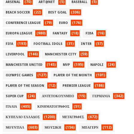
(70)
(5)
(5)
ARSENAL
ART@NET
BASEBALL
(22)
(336)
BEACH SOCCER
BEST GOAL
(79)
(176)
CONFERENCE LEAGUE
EURO
(980)
(18)
(16)
EUROPA LEAGUE
FANTASY
FIBA
(193)
(31)
(57)
FIFA
FOOTBALL IDOLS
INTER
(146)
(59)
LIVERPOOL
MANCHESTER CITY
(145)
(195)
(24)
MANCHESTER UNITED
MVP
NAPOLI
(127)
(101)
OLYMPIC GAMES
PLAYER OF THE MONTH
(12)
(186)
PLAYER OF THE SEASON
PREMIER LEAGUE
(24)
(15)
(342)
SUPER CUP
ΑΝΤΕΤΟΚΟΥΝΜΠΟ
ΓΕΡΜΑΝΙΑ
(405)
(51)
ΙΤΑΛΙΑ
ΚΙΝΗΜΑΤΟΓΡΑΦΟΣ
(1200)
(672)
ΚΥΠΕΛΛΟ ΕΛΛΑΔΟΣ
ΜΕΤΑΓΡΑΦΕΣ
(603)
(156)
(112)
ΜΟΥΝΤΙΑΛ
ΜΟΥΣΙΚΗ
ΜΠΑΓΕΡΝ