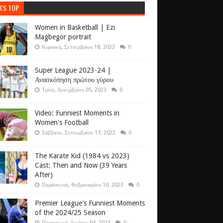
K'S TOP
Women in Basketball | Ezi
Magbegor portrait
Κυριακή, Σεπτεμβρίου 18, 2022
0
Super League 2023-24 |
Ανασκόπηση πρώτου γύρου
Τρίτη, Δεκεμβρίου 05, 2023
0
Video: Funniest Moments in
Women's Football
Σάββατο, Σεπτεμβρίου 17, 2022
0
The Karate Kid (1984 vs 2023)
Cast: Then and Now (39 Years
After)
Παρασκευή, Φεβρουαρίου 10, 2023
0
Premier League's Funniest Moments
of the 2024/25 Season
Παρασκευή, Ιουλίου 04, 2025
0