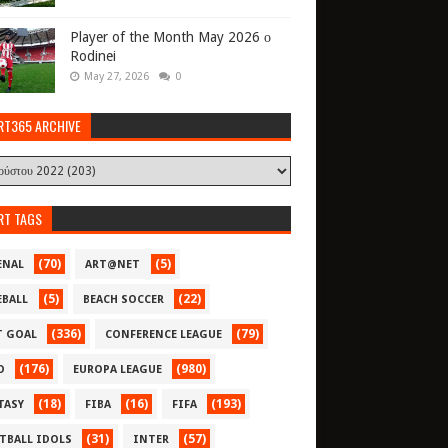
Player of the Month May 2026 ο
Rodinei
May 27, 2026
0
RT365 ARCHIVE
RT TAGS
(70)
(5)
ENAL
ART@NET
(5)
(22)
EBALL
BEACH SOCCER
(336)
(79)
T GOAL
CONFERENCE LEAGUE
(176)
(980)
O
EUROPA LEAGUE
(18)
(16)
(193)
TASY
FIBA
FIFA
(31)
(57)
TBALL IDOLS
INTER