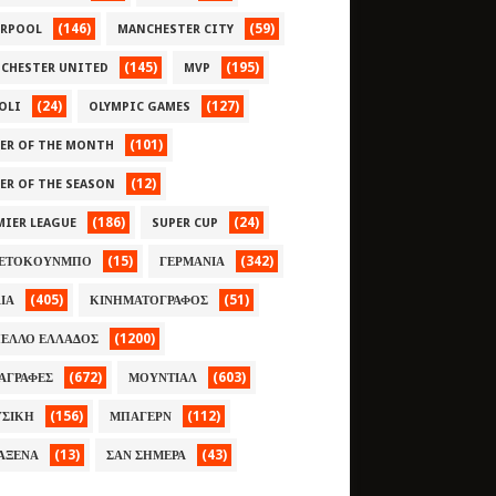
(146)
(59)
ERPOOL
MANCHESTER CITY
(145)
(195)
CHESTER UNITED
MVP
(24)
(127)
OLI
OLYMPIC GAMES
(101)
YER OF THE MONTH
(12)
YER OF THE SEASON
(186)
(24)
MIER LEAGUE
SUPER CUP
(15)
(342)
ΕΤΟΚΟΥΝΜΠΟ
ΓΕΡΜΑΝΙΑ
(405)
(51)
ΛΙΑ
ΚΙΝΗΜΑΤΟΓΡΑΦΟΣ
(1200)
ΕΛΛΟ ΕΛΛΑΔΟΣ
(672)
(603)
ΑΓΡΑΦΕΣ
ΜΟΥΝΤΙΑΛ
(156)
(112)
ΣΙΚΗ
ΜΠΑΓΕΡΝ
(13)
(43)
ΑΞΕΝΑ
ΣΑΝ ΣΗΜΕΡΑ