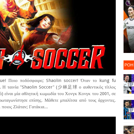
ΡΟΗ
ue! Ποιο ποδόσφαιρο; Shaolin soccer! Όταν το kung fu
ρο. Η ταινία "Shaolin Soccer" (少林足球 ο αυθεντικός τίτλος
κά) είναι μία αθλητική κωμωδία του Χονγκ Κονγκ του 2001, σε
ωταγωνίστησε επίσης. Μάθετε μπαλίτσα από τους άρχοντες.
 ποιος Ζλάταν; Γατάκια...