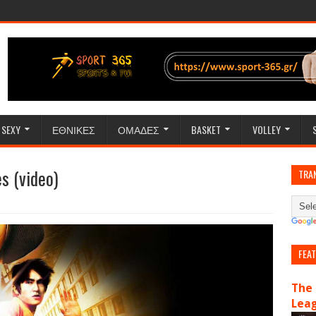
SEXY
ΕΘΝΙΚΕΣ
ΟΜΑΔΕΣ
BASKET
VOLLEY
s (video)
TRA
FEA
The 
Lea