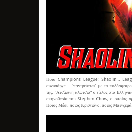
Ποιο Champions League; Shaolin... Leag
συνυπάρχει - "παντρεύεται" με το ποδόσφαι
της, "Ατσάλινη κλωτσιά" ο τίτλος στα Ελληνι
σκηνοθεσία του Stephen Chow, ο οποίος πρ
Ποιος Μέσι, ποιος Κριστιάνο, ποιος Μπενζεμά,