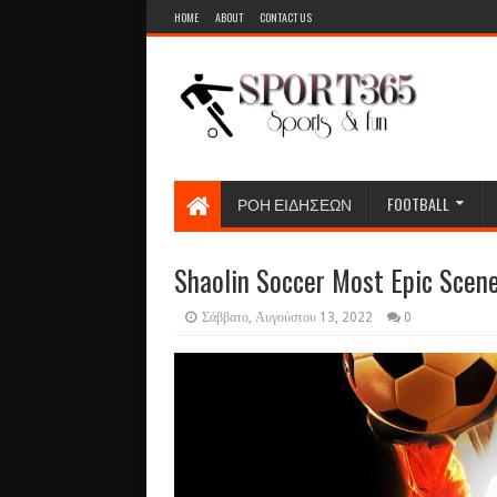
HOME
ABOUT
CONTACT US
ΡΟΗ ΕΙΔΗΣΕΩΝ
FOOTBALL
Shaolin Soccer Most Epic Scene
Σάββατο, Αυγούστου 13, 2022
0