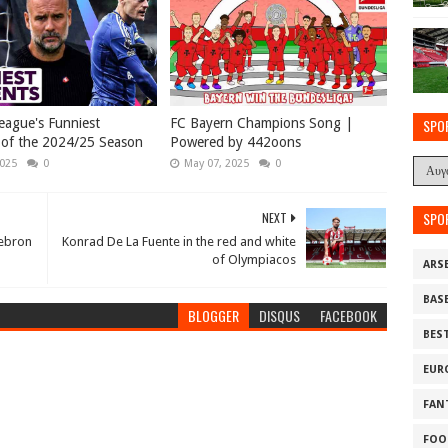
eague's Funniest
FC Bayern Champions Song |
SPO
of the 2024/25 Season
Powered by 442oons
2025
0
May 07, 2025
0
SPO
NEXT
ebron
Konrad De La Fuente in the red and white
of Olympiacos
ARS
BAS
BLOGGER
DISQUS
FACEBOOK
BES
EUR
FAN
FOO