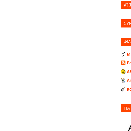
WEE
ΣΥ
ΦΙΛ
M
E
A
A
Ro
ΓΙΑ