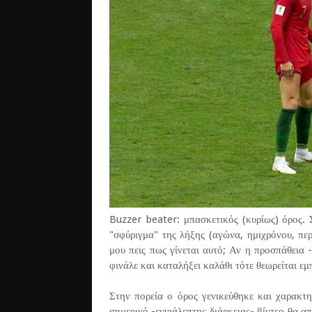
Buzzer beater: μπασκετικός (κυρίως) όρος. 
"σφύριγμα" της λήξης (αγώνα, ημιχρόνου, πε
μου πεις πως γίνεται αυτό; Αν η προσπάθεια 
φινάλε και καταλήξει καλάθι τότε θεωρείται εμ
Στην πορεία ο όρος γενικεύθηκε και χαρακτη
σημερινό -εννιάλεπτης διάρκειας- βίντεο θα 