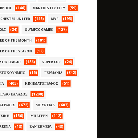
(146)
(59)
ERPOOL
MANCHESTER CITY
(145)
(195)
CHESTER UNITED
MVP
(24)
(127)
OLI
OLYMPIC GAMES
(101)
YER OF THE MONTH
(12)
YER OF THE SEASON
(186)
(24)
MIER LEAGUE
SUPER CUP
(15)
(342)
ΕΤΟΚΟΥΝΜΠΟ
ΓΕΡΜΑΝΙΑ
(405)
(51)
ΛΙΑ
ΚΙΝΗΜΑΤΟΓΡΑΦΟΣ
(1200)
ΕΛΛΟ ΕΛΛΑΔΟΣ
(672)
(603)
ΑΓΡΑΦΕΣ
ΜΟΥΝΤΙΑΛ
(156)
(112)
ΣΙΚΗ
ΜΠΑΓΕΡΝ
(13)
(43)
ΑΞΕΝΑ
ΣΑΝ ΣΗΜΕΡΑ