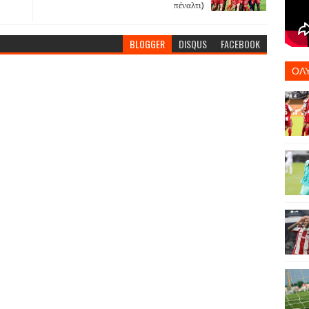
πέναλτι)
BLOGGER
DISQUS
FACEBOOK
ΟΛ