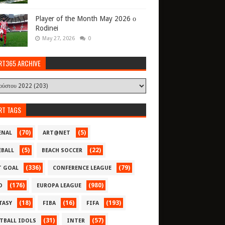
Player of the Month May 2026 ο
Rodinei
May 27, 2026
0
RT365 ARCHIVE
RT TAGS
(70)
(5)
ENAL
ART@NET
(5)
(22)
EBALL
BEACH SOCCER
(336)
(79)
T GOAL
CONFERENCE LEAGUE
(176)
(980)
O
EUROPA LEAGUE
(18)
(16)
(193)
TASY
FIBA
FIFA
(31)
(57)
TBALL IDOLS
INTER