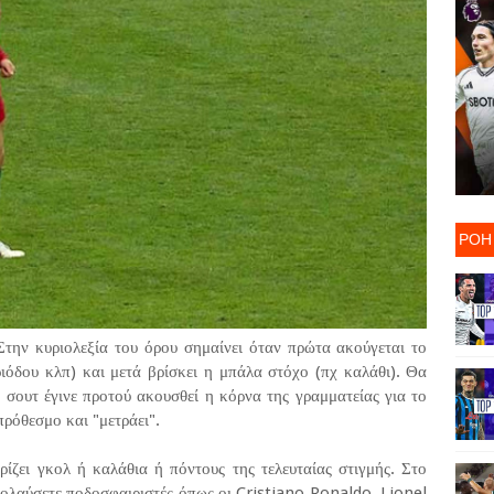
ΡΟΗ
Στην κυριολεξία του όρου σημαίνει όταν πρώτα ακούγεται το
ριόδου κλπ) και μετά βρίσκει η μπάλα στόχο (πχ καλάθι). Θα
- σουτ έγινε προτού ακουσθεί η κόρνα της γραμματείας για το
πρόθεσμο και "μετράει".
ρίζει γκολ ή καλάθια ή πόντους της τελευταίας στιγμής. Στο
απολαύσετε ποδοσφαιριστές όπως οι Cristiano Ronaldo, Lionel