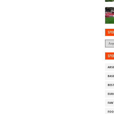
SPO
SPO
ARS
BAS
BES
EUR
FAN
FOO