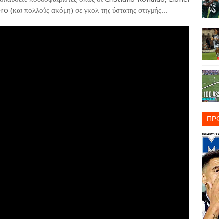
 (και πολλούς ακόμη) σε γκολ της ύστατης στιγμής...
ΠΡ