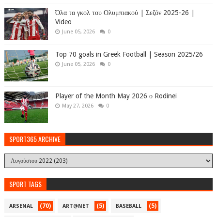
Όλα τα γκολ του Ολυμπιακού | Σεζόν 2025-26 |
Video
June 05, 2026
0
Top 70 goals in Greek Football | Season 2025/26
June 05, 2026
0
Player of the Month May 2026 ο Rodinei
May 27, 2026
0
SPORT365 ARCHIVE
SPORT TAGS
(70)
(5)
(5)
ARSENAL
ART@NET
BASEBALL