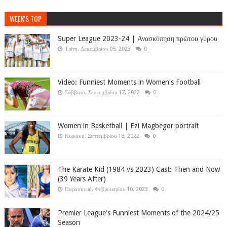
WEEK'S TOP
Super League 2023-24 | Ανασκόπηση πρώτου γύρου
Τρίτη, Δεκεμβρίου 05, 2023
0
Video: Funniest Moments in Women's Football
Σάββατο, Σεπτεμβρίου 17, 2022
0
Women in Basketball | Ezi Magbegor portrait
Κυριακή, Σεπτεμβρίου 18, 2022
0
The Karate Kid (1984 vs 2023) Cast: Then and Now
(39 Years After)
Παρασκευή, Φεβρουαρίου 10, 2023
0
Premier League's Funniest Moments of the 2024/25
Season