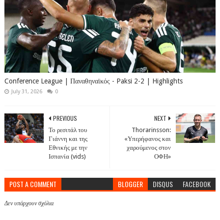
Conference League | Παναθηναϊκός - Paksi 2-2 | Highlights
July 31, 2026
0
PREVIOUS
NEXT
Το ρεσιτάλ του
Thorarinsson:
Γιάννη και της
«Υπερήφανος και
Εθνικής με την
χαρούμενος στον
Ισπανία (vids)
ΟΦΗ»
POST A COMMENT
BLOGGER
DISQUS
FACEBOOK
Δεν υπάρχουν σχόλια