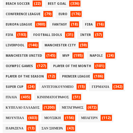
(22)
(336)
BEACH SOCCER
BEST GOAL
(79)
(176)
CONFERENCE LEAGUE
EURO
(980)
(18)
(16)
EUROPA LEAGUE
FANTASY
FIBA
(193)
(31)
(57)
FIFA
FOOTBALL IDOLS
INTER
(146)
(59)
LIVERPOOL
MANCHESTER CITY
(145)
(195)
(24)
MANCHESTER UNITED
MVP
NAPOLI
(127)
(101)
OLYMPIC GAMES
PLAYER OF THE MONTH
(12)
(186)
PLAYER OF THE SEASON
PREMIER LEAGUE
(24)
(15)
(342)
SUPER CUP
ΑΝΤΕΤΟΚΟΥΝΜΠΟ
ΓΕΡΜΑΝΙΑ
(405)
(51)
ΙΤΑΛΙΑ
ΚΙΝΗΜΑΤΟΓΡΑΦΟΣ
(1200)
(672)
ΚΥΠΕΛΛΟ ΕΛΛΑΔΟΣ
ΜΕΤΑΓΡΑΦΕΣ
(603)
(156)
(112)
ΜΟΥΝΤΙΑΛ
ΜΟΥΣΙΚΗ
ΜΠΑΓΕΡΝ
(13)
(43)
ΠΑΡΑΞΕΝΑ
ΣΑΝ ΣΗΜΕΡΑ