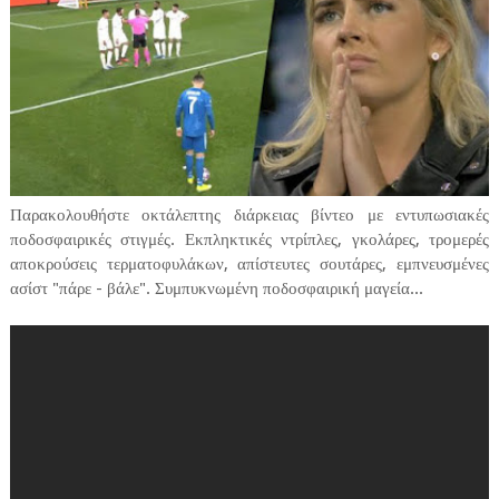
Παρακολουθήστε οκτάλεπτης διάρκειας βίντεο με εντυπωσιακές
ποδοσφαιρικές στιγμές. Εκπληκτικές ντρίπλες, γκολάρες, τρομερές
αποκρούσεις τερματοφυλάκων, απίστευτες σουτάρες, εμπνευσμένες
ασίστ "πάρε - βάλε". Συμπυκνωμένη ποδοσφαιρική μαγεία...