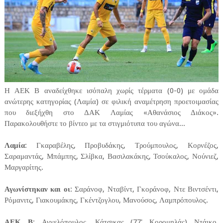
Η ΑΕΚ Β αναδείχθηκε ισόπαλη χωρίς τέρματα (0-0) με ομάδα
ανώτερης κατηγορίας (Λαμία) σε φιλική αναμέτρηση προετοιμασίας
που διεξήχθη στο ΔΑΚ Λαμίας «Αθανάσιος Διάκος».
Παρακολουθήστε το βίντεο με τα στιγμιότυπα του αγώνα...
Λαμία
: Γκαραβέλης, Προβυδάκης, Τρούμπουλος, Κορνέζος,
Σαραμαντάς, Μπάμπης, Σλίβκα, Βασιλακάκης, Τσούκαλος, Νούνιεζ,
Μαργαρίτης.
Αγωνίστηκαν και οι
: Σαράνοφ, Νταβίντ, Γκοράνοφ, Ντε Βιντσέντι,
Ρόμανιτς, Γιακουμάκης, Γκέντζογλου, Μανούσος, Λαμπρόπουλος.
ΑΕΚ Β
: Αγγελόπουλος, Κάτσικας (77' Κορομηλάς) Ντάικο,