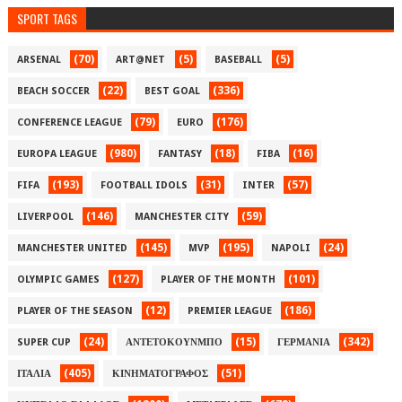
SPORT TAGS
(70)
(5)
(5)
ARSENAL
ART@NET
BASEBALL
(22)
(336)
BEACH SOCCER
BEST GOAL
(79)
(176)
CONFERENCE LEAGUE
EURO
(980)
(18)
(16)
EUROPA LEAGUE
FANTASY
FIBA
(193)
(31)
(57)
FIFA
FOOTBALL IDOLS
INTER
(146)
(59)
LIVERPOOL
MANCHESTER CITY
(145)
(195)
(24)
MANCHESTER UNITED
MVP
NAPOLI
(127)
(101)
OLYMPIC GAMES
PLAYER OF THE MONTH
(12)
(186)
PLAYER OF THE SEASON
PREMIER LEAGUE
(24)
(15)
(342)
SUPER CUP
ΑΝΤΕΤΟΚΟΥΝΜΠΟ
ΓΕΡΜΑΝΙΑ
(405)
(51)
ΙΤΑΛΙΑ
ΚΙΝΗΜΑΤΟΓΡΑΦΟΣ