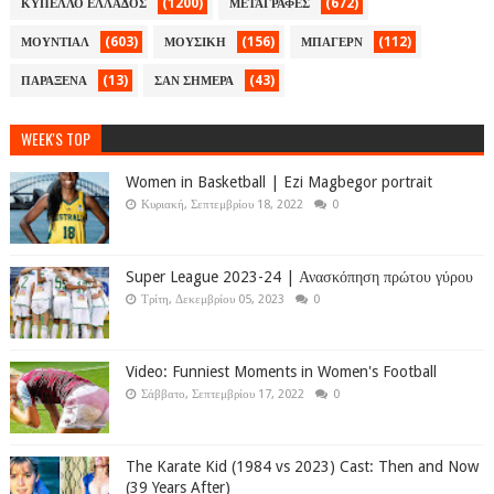
(1200)
(672)
ΚΥΠΕΛΛΟ ΕΛΛΑΔΟΣ
ΜΕΤΑΓΡΑΦΕΣ
(603)
(156)
(112)
ΜΟΥΝΤΙΑΛ
ΜΟΥΣΙΚΗ
ΜΠΑΓΕΡΝ
(13)
(43)
ΠΑΡΑΞΕΝΑ
ΣΑΝ ΣΗΜΕΡΑ
WEEK'S TOP
Women in Basketball | Ezi Magbegor portrait
Κυριακή, Σεπτεμβρίου 18, 2022
0
Super League 2023-24 | Ανασκόπηση πρώτου γύρου
Τρίτη, Δεκεμβρίου 05, 2023
0
Video: Funniest Moments in Women's Football
Σάββατο, Σεπτεμβρίου 17, 2022
0
The Karate Kid (1984 vs 2023) Cast: Then and Now
(39 Years After)