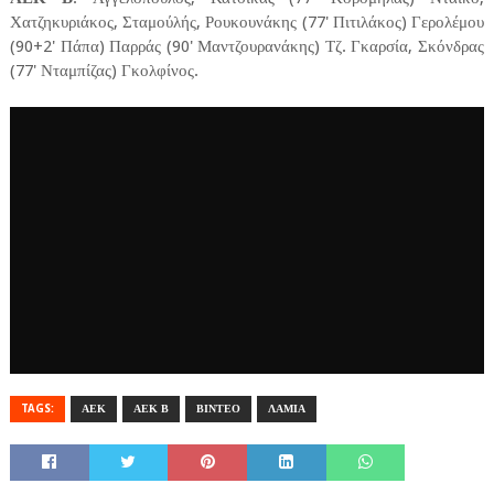
Χατζηκυριάκος, Σταμούλής, Ρουκουνάκης (77' Πιτιλάκος) Γερολέμου
(90+2' Πάπα) Παρράς (90' Μαντζουρανάκης) Τζ. Γκαρσία, Σκόνδρας
(77' Νταμπίζας) Γκολφίνος.
TAGS:
ΑΕΚ
ΑΕΚ Β
ΒΙΝΤΕΟ
ΛΑΜΙΑ