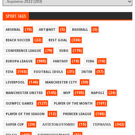
SPORT TAGS
(70)
(5)
(5)
ARSENAL
ART@NET
BASEBALL
(22)
(336)
BEACH SOCCER
BEST GOAL
(79)
(176)
CONFERENCE LEAGUE
EURO
(980)
(18)
(16)
EUROPA LEAGUE
FANTASY
FIBA
(193)
(31)
(57)
FIFA
FOOTBALL IDOLS
INTER
(146)
(59)
LIVERPOOL
MANCHESTER CITY
(145)
(195)
(24)
MANCHESTER UNITED
MVP
NAPOLI
(127)
(101)
OLYMPIC GAMES
PLAYER OF THE MONTH
(12)
(186)
PLAYER OF THE SEASON
PREMIER LEAGUE
(24)
(15)
(342)
SUPER CUP
ΑΝΤΕΤΟΚΟΥΝΜΠΟ
ΓΕΡΜΑΝΙΑ