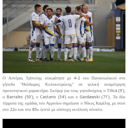
Ο Αστέρας Τρίπολης επικράτησε με 4-2 του Παναιτωλικού στο
γήπεδο "Θεόδωρος Κολοκοτρώνης" σε φιλική αναμέτρηση
προπονητικού χαρακτήρα. Σκόρερ για τους γηπεδούχους ο Tilica (9'),
ο Barrales (50'), ο Castano (54') και ο Gardawski (71'). Τα δύο
τέρματα της ομάδας του Αγρινίου σημείωσε ο Νίκος Καρέλης με σουτ
στο 22ο και στο 85ο λεπτό με εύστοχη εκτέλεση πέναλτι.