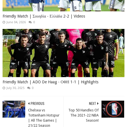
Friendly Match | Σουηδία - Ελλάδα 2-2 | Videos
June 04, 2026
0
Friendly Match | ADO De Haag - ΟΦΗ 1-1 | Highlights
July 30, 2025
0
PREVIOUS
NEXT
Chelsea vs
Top 50 Handles Of
Tottenham Hotspur
The 2021-22 NBA
| All The Games |
Season!
21/22 Season