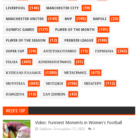
(146)
(59)
LIVERPOOL
MANCHESTER CITY
(145)
(195)
(24)
MANCHESTER UNITED
MVP
NAPOLI
(127)
(101)
OLYMPIC GAMES
PLAYER OF THE MONTH
(12)
(186)
PLAYER OF THE SEASON
PREMIER LEAGUE
(24)
(15)
(342)
SUPER CUP
ΑΝΤΕΤΟΚΟΥΝΜΠΟ
ΓΕΡΜΑΝΙΑ
(405)
(51)
ΙΤΑΛΙΑ
ΚΙΝΗΜΑΤΟΓΡΑΦΟΣ
(1200)
(672)
ΚΥΠΕΛΛΟ ΕΛΛΑΔΟΣ
ΜΕΤΑΓΡΑΦΕΣ
(603)
(156)
(112)
ΜΟΥΝΤΙΑΛ
ΜΟΥΣΙΚΗ
ΜΠΑΓΕΡΝ
(13)
(43)
ΠΑΡΑΞΕΝΑ
ΣΑΝ ΣΗΜΕΡΑ
WEEK'S TOP
Video: Funniest Moments in Women's Football
Σάββατο, Σεπτεμβρίου 17, 2022
0