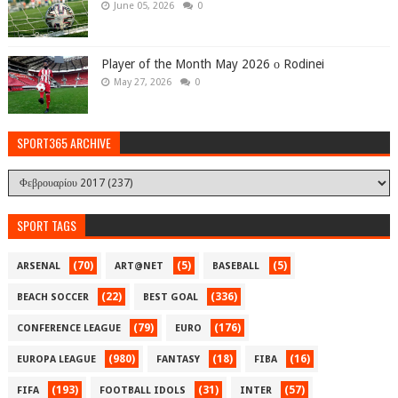
June 05, 2026
0
Player of the Month May 2026 ο Rodinei
May 27, 2026
0
SPORT365 ARCHIVE
SPORT TAGS
(70)
(5)
(5)
ARSENAL
ART@NET
BASEBALL
(22)
(336)
BEACH SOCCER
BEST GOAL
(79)
(176)
CONFERENCE LEAGUE
EURO
(980)
(18)
(16)
EUROPA LEAGUE
FANTASY
FIBA
(193)
(31)
(57)
FIFA
FOOTBALL IDOLS
INTER