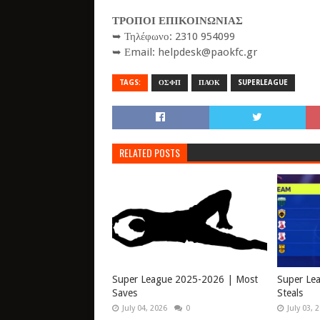
ΤΡΟΠΟΙ ΕΠΙΚΟΙΝΩΝΙΑΣ
➥ Τηλέφωνο: 2310 954099
➥ Εmail: helpdesk@paokfc.gr
TAGS:
ΟΣΦΠ
ΠΑΟΚ
SUPERLEAGUE
RELATED POSTS
Super League 2025-2026 | Most
Super Le
Saves
Steals
July 04, 2026
0
July 03, 