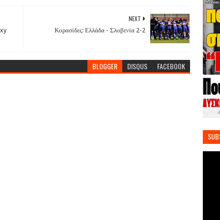
NEXT
exy
Κορασίδες: Ελλάδα - Σλοβενία 2-2
BLOGGER
DISQUS
FACEBOOK
SUB