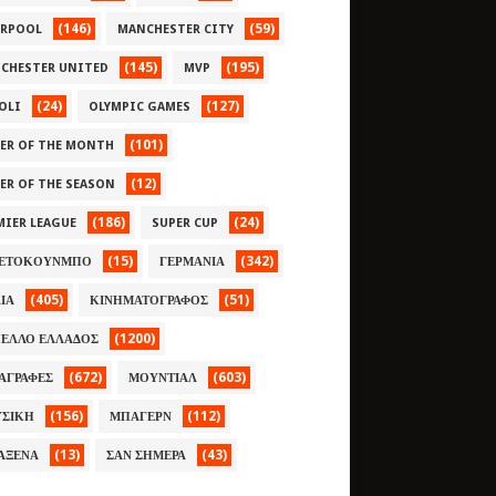
(146)
(59)
ERPOOL
MANCHESTER CITY
(145)
(195)
CHESTER UNITED
MVP
(24)
(127)
OLI
OLYMPIC GAMES
(101)
YER OF THE MONTH
(12)
YER OF THE SEASON
(186)
(24)
MIER LEAGUE
SUPER CUP
(15)
(342)
ΕΤΟΚΟΥΝΜΠΟ
ΓΕΡΜΑΝΙΑ
(405)
(51)
ΛΙΑ
ΚΙΝΗΜΑΤΟΓΡΑΦΟΣ
(1200)
ΕΛΛΟ ΕΛΛΑΔΟΣ
(672)
(603)
ΑΓΡΑΦΕΣ
ΜΟΥΝΤΙΑΛ
(156)
(112)
ΣΙΚΗ
ΜΠΑΓΕΡΝ
(13)
(43)
ΑΞΕΝΑ
ΣΑΝ ΣΗΜΕΡΑ