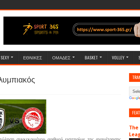
SEXY
ΕΘΝΙΚΕΣ
ΟΜΑΔΕΣ
BASKET
VOLLEY
Ολυμπιακός
TRA
FEA
The 
Lea
πώληση συγκεκριμένου αριθμού εισιτηρίων της αναμέτρησης