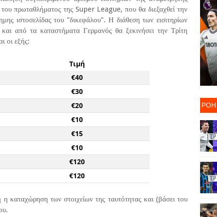
του πρωταθλήματος της Super League, που θα διεξαχθεί την
ημης ιστοσελίδας του "δικεφάλου". Η διάθεση των εισιτηρίων
 και από τα καταστήματα Γερμανός θα ξεκινήσει την Τρίτη
αι οι εξής:
Τιμή
€40
€30
ΡΟΗ
€20
€10
€15
€10
€120
€120
τη η καταχώρηση των στοιχείων της ταυτότητας και (βάσει του
ου.