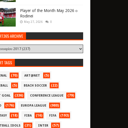
Player of the Month May 2026 ο
Rodinei
May 27, 2026
0
RT365 ARCHIVE
RT TAGS
(70)
(5)
ENAL
ART@NET
(5)
(22)
EBALL
BEACH SOCCER
(336)
(79)
T GOAL
CONFERENCE LEAGUE
(176)
(980)
O
EUROPA LEAGUE
(18)
(16)
(193)
TASY
FIBA
FIFA
(31)
(57)
TBALL IDOLS
INTER