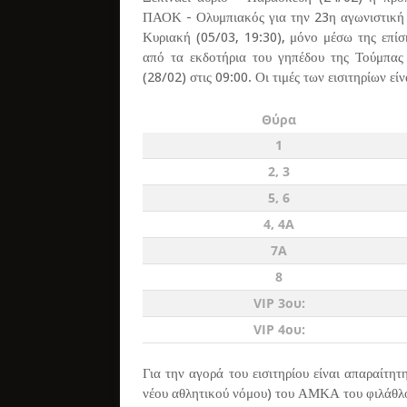
ΠΑΟΚ - Ολυμπιακός για την 23η αγωνιστική 
Κυριακή (05/03, 19:30), μόνο μέσω της επίσ
από τα εκδοτήρια του γηπέδου της Τούμπας
(28/02) στις 09:00. Οι τιμές των εισιτηρίων είν
Θύρα
1
2, 3
5, 6
4, 4A
7Α
8
VIP 3ου:
VIP 4ου:
Για την αγορά του εισιτηρίου είναι απαραίτη
νέου αθλητικού νόμου) του ΑΜΚΑ του φιλάθλ