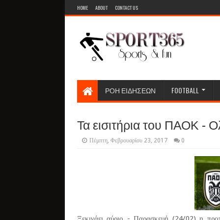
HOME
ABOUT
CONTACT US
ΡΟΗ ΕΙΔΗΣΕΩΝ
FOOTBALL
Τα εισιτήρια του ΠΑΟΚ - 
Πέμπτη, Φεβρουαρίου 23, 2017
0
Ξεκινάει αύριο - Παρασκευή (24/02) η προ