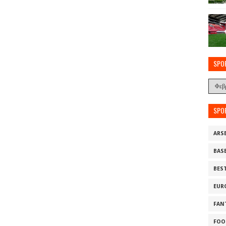
SPO
SPO
ARS
BAS
BES
EUR
FAN
FOO