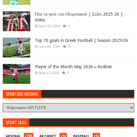
Όλα τα γκολ του Ολυμπιακού | Σεζόν 2025-26 |
Video
June 05, 2026
0
Top 70 goals in Greek Football | Season 2025/26
June 05, 2026
0
Player of the Month May 2026 ο Rodinei
May 27, 2026
0
SPORT365 ARCHIVE
SPORT TAGS
(70)
(5)
(5)
ARSENAL
ART@NET
BASEBALL