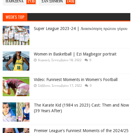
(13)
(43)
ΠΑΡΑΞΕΝΑ
ΣΑΝ ΣΗΜΕΡΑ
WEEK'S TOP
Super League 2023-24 | Ανασκόπηση πρώτου γύρου
Women in Basketball | Ezi Magbegor portrait
Κυριακή, Σεπτεμβρίου 18, 2022
0
Video: Funniest Moments in Women's Football
Σάββατο, Σεπτεμβρίου 17, 2022
0
The Karate Kid (1984 vs 2023) Cast: Then and Now
(39 Years After)
Premier League's Funniest Moments of the 2024/25