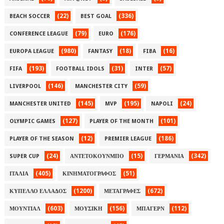
(22)
(336)
BEACH SOCCER
BEST GOAL
(79)
(176)
CONFERENCE LEAGUE
EURO
(980)
(18)
(16)
EUROPA LEAGUE
FANTASY
FIBA
(193)
(31)
(57)
FIFA
FOOTBALL IDOLS
INTER
(146)
(59)
LIVERPOOL
MANCHESTER CITY
(145)
(195)
(24)
MANCHESTER UNITED
MVP
NAPOLI
(127)
(101)
OLYMPIC GAMES
PLAYER OF THE MONTH
(12)
(186)
PLAYER OF THE SEASON
PREMIER LEAGUE
(24)
(15)
(342)
SUPER CUP
ΑΝΤΕΤΟΚΟΥΝΜΠΟ
ΓΕΡΜΑΝΙΑ
(405)
(51)
ΙΤΑΛΙΑ
ΚΙΝΗΜΑΤΟΓΡΑΦΟΣ
(1200)
(672)
ΚΥΠΕΛΛΟ ΕΛΛΑΔΟΣ
ΜΕΤΑΓΡΑΦΕΣ
(603)
(156)
(112)
ΜΟΥΝΤΙΑΛ
ΜΟΥΣΙΚΗ
ΜΠΑΓΕΡΝ