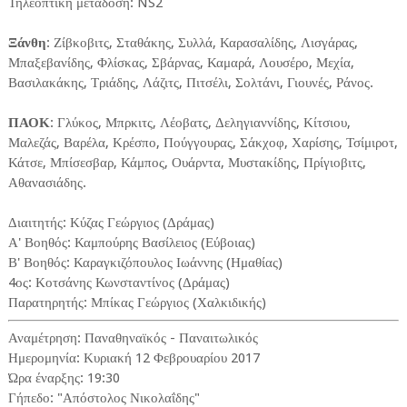
Τηλεοπτική μετάδοση: NS2
Ξάνθη
: Ζίβκοβιτς, Σταθάκης, Συλλά, Καρασαλίδης, Λισγάρας,
Μπαξεβανίδης, Φλίσκας, Σβάρνας, Καμαρά, Λουσέρο, Μεχία,
Βασιλακάκης, Τριάδης, Λάζιτς, Πιτσέλι, Σολτάνι, Γιουνές, Ράνος.
ΠΑΟΚ
: Γλύκος, Μπρκιτς, Λέοβατς, Δεληγιαννίδης, Κίτσιου,
Μαλεζάς, Βαρέλα, Κρέσπο, Πούγγουρας, Σάκχοφ, Χαρίσης, Τσίμιροτ,
Κάτσε, Μπίσεσβαρ, Κάμπος, Ουάρντα, Μυστακίδης, Πρίγιοβιτς,
Αθανασιάδης.
Διαιτητής: Κύζας Γεώργιος (Δράμας)
Α' Βοηθός: Καμπούρης Βασίλειος (Εύβοιας)
Β' Βοηθός: Καραγκιζόπουλος Ιωάννης (Ημαθίας)
4ος: Κοτσάνης Κωνσταντίνος (Δράμας)
Παρατηρητής: Μπίκας Γεώργιος (Χαλκιδικής)
Αναμέτρηση: Παναθηναϊκός - Παναιτωλικός
Ημερομηνία: Κυριακή 12 Φεβρουαρίου 2017
Ώρα έναρξης: 19:30
Γήπεδο: "Απόστολος Νικολαΐδης"