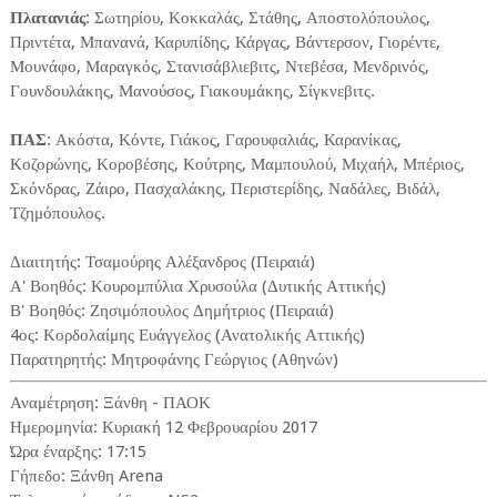
Πλατανιάς
: Σωτηρίου, Κοκκαλάς, Στάθης, Αποστολόπουλος,
Πριντέτα, Μπανανά, Καρυπίδης, Κάργας, Βάντερσον, Γιορέντε,
Μουνάφο, Μαραγκός, Στανισάβλιεβιτς, Ντεβέσα, Μενδρινός,
Γουνδουλάκης, Μανούσος, Γιακουμάκης, Σίγκνεβιτς.
ΠΑΣ
: Ακόστα, Κόντε, Γιάκος, Γαρουφαλιάς, Καρανίκας,
Κοζορώνης, Κοροβέσης, Κούτρης, Μαμπουλού, Μιχαήλ, Μπέριος,
Σκόνδρας, Ζάιρο, Πασχαλάκης, Περιστερίδης, Ναδάλες, Βιδάλ,
Τζημόπουλος.
Διαιτητής: Τσαμούρης Αλέξανδρος (Πειραιά)
Α' Βοηθός: Κουρομπύλια Χρυσούλα (Δυτικής Αττικής)
Β' Βοηθός: Ζησιμόπουλος Δημήτριος (Πειραιά)
4ος: Κορδολαίμης Ευάγγελος (Ανατολικής Αττικής)
Παρατηρητής: Μητροφάνης Γεώργιος (Αθηνών)
Αναμέτρηση: Ξάνθη - ΠΑΟΚ
Ημερομηνία: Κυριακή 12 Φεβρουαρίου 2017
Ώρα έναρξης: 17:15
Γήπεδο: Ξάνθη Arena