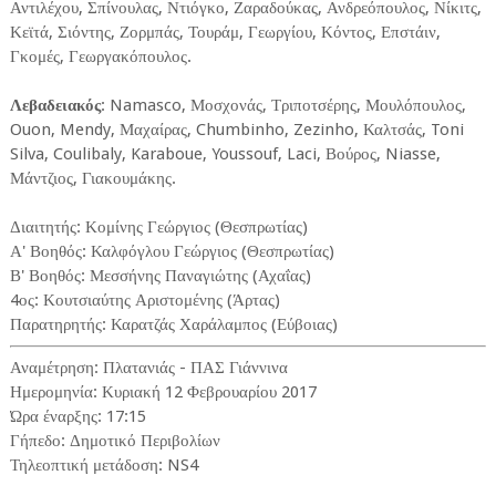
Αντιλέχου, Σπίνουλας, Ντιόγκο, Ζαραδούκας, Ανδρεόπουλος, Νίκιτς,
Κεϊτά, Σιόντης, Ζορμπάς, Τουράμ, Γεωργίου, Κόντος, Επστάιν,
Γκομές, Γεωργακόπουλος.
Λεβαδειακός
: Namasco, Μοσχονάς, Τριποτσέρης, Μουλόπουλος,
Ouon, Mendy, Μαχαίρας, Chumbinho, Zezinho, Καλτσάς, Toni
Silva, Coulibaly, Karaboue, Youssouf, Laci, Βούρος, Niasse,
Μάντζιος, Γιακουμάκης.
Διαιτητής: Κομίνης Γεώργιος (Θεσπρωτίας)
Α' Βοηθός: Καλφόγλου Γεώργιος (Θεσπρωτίας)
Β' Βοηθός: Μεσσήνης Παναγιώτης (Αχαΐας)
4ος: Κουτσιαύτης Αριστομένης (Άρτας)
Παρατηρητής: Καρατζάς Χαράλαμπος (Εύβοιας)
Αναμέτρηση: Πλατανιάς - ΠΑΣ Γιάννινα
Ημερομηνία: Κυριακή 12 Φεβρουαρίου 2017
Ώρα έναρξης: 17:15
Γήπεδο: Δημοτικό Περιβολίων
Τηλεοπτική μετάδοση: NS4