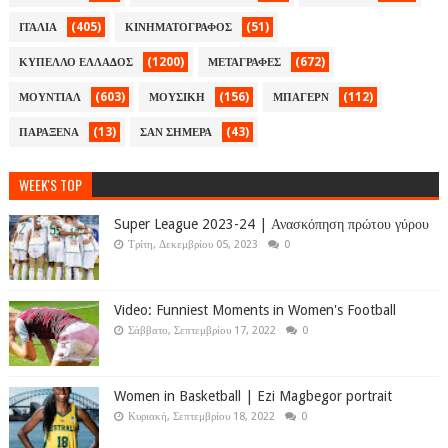
(405)
(51)
ΙΤΑΛΙΑ
ΚΙΝΗΜΑΤΟΓΡΑΦΟΣ
(1200)
(672)
ΚΥΠΕΛΛΟ ΕΛΛΑΔΟΣ
ΜΕΤΑΓΡΑΦΕΣ
(603)
(156)
(112)
ΜΟΥΝΤΙΑΛ
ΜΟΥΣΙΚΗ
ΜΠΑΓΕΡΝ
(13)
(43)
ΠΑΡΑΞΕΝΑ
ΣΑΝ ΣΗΜΕΡΑ
WEEK'S TOP
Super League 2023-24 | Ανασκόπηση πρώτου γύρου
Τρίτη, Δεκεμβρίου 05, 2023
0
Video: Funniest Moments in Women's Football
Σάββατο, Σεπτεμβρίου 17, 2022
0
Women in Basketball | Ezi Magbegor portrait
Κυριακή, Σεπτεμβρίου 18, 2022
0