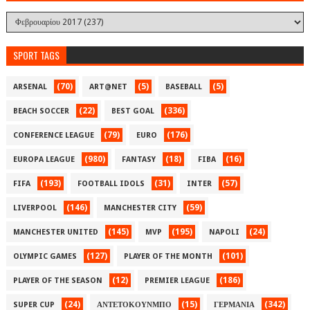
SPORT TAGS
(70)
(5)
(5)
ARSENAL
ART@NET
BASEBALL
(22)
(336)
BEACH SOCCER
BEST GOAL
(79)
(176)
CONFERENCE LEAGUE
EURO
(980)
(18)
(16)
EUROPA LEAGUE
FANTASY
FIBA
(193)
(31)
(57)
FIFA
FOOTBALL IDOLS
INTER
(146)
(59)
LIVERPOOL
MANCHESTER CITY
(145)
(195)
(24)
MANCHESTER UNITED
MVP
NAPOLI
(127)
(101)
OLYMPIC GAMES
PLAYER OF THE MONTH
(12)
(186)
PLAYER OF THE SEASON
PREMIER LEAGUE
(24)
(15)
(342)
SUPER CUP
ΑΝΤΕΤΟΚΟΥΝΜΠΟ
ΓΕΡΜΑΝΙΑ