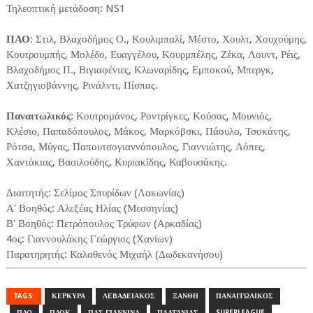
Τηλεοπτική μετάδοση: NS1
ΠΑΟ
: Στιλ, Βλαχοδήμος Ο., Κουλιμπαλί, Μέστο, Χουλτ, Χουχούμης,
Κουτρουμπής, Μολέδο, Ευαγγέλου, Κουρμπέλης, Ζέκα, Λουντ, Ρέις,
Βλαχοδήμος Π., Βιγιαφένιες, Κλωναρίδης, Εμποκού, Μπεργκ,
Χατζηγιοβάννης, Ρινάλντι, Πίσπας.
Παναιτωλικός
: Κουτρομάνος, Ροντρίγκες, Κούσας, Μουνιός,
Κλέσιο, Παπαδόπουλος, Μάκος, Μαρκόβσκι, Πάουλο, Τσοκάνης,
Ρότσα, Μύγας, Παπουτσογιαννόπουλος, Γιαννιώτης, Λόπες,
Χαντάκιας, Βασιλούδης, Κυριακίδης, Καβουσάκης.
Διαιτητής: Σελίμος Σπυρίδων (Λακωνίας)
Α' Βοηθός: Αλεξέας Ηλίας (Μεσσηνίας)
Β' Βοηθός: Πετρόπουλος Τρύφων (Αρκαδίας)
4ος: Γιαννουλάκης Γεώργιος (Χανίων)
Παρατηρητής: Καλαθενός Μιχαήλ (Δωδεκανήσου)
TAGS:
ΚΕΡΚΥΡΑ
ΛΕΒΑΔΕΙΑΚΟΣ
ΞΑΝΘΗ
ΠΑΝΑΙΤΩΛΙΚΟΣ
ΠΑΟ
ΠΑΟΚ
ΠΑΣ ΓΙΑΝΝΙΝΑ
ΠΛΑΤΑΝΙΑΣ
SUPERLEAGUE