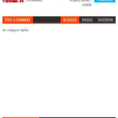
2-0 (video)
το ματς Ξάνθη -
ΠΑΟΚ
POST A COMMENT
BLOGGER
DISQUS
FACEBOOK
Δεν υπάρχουν σχόλια