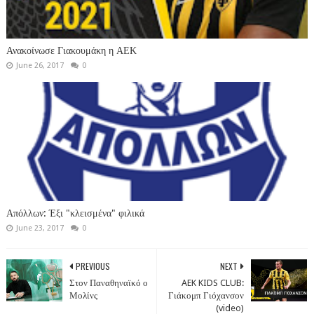
Ανακοίνωσε Γιακουμάκη η ΑΕΚ
June 26, 2017
0
Απόλλων: Έξι "κλεισμένα" φιλικά
June 23, 2017
0
PREVIOUS
NEXT
Στον Παναθηναϊκό ο
AEK KIDS CLUB:
Μολίνς
Γιάκομπ Γιόχανσον
(video)