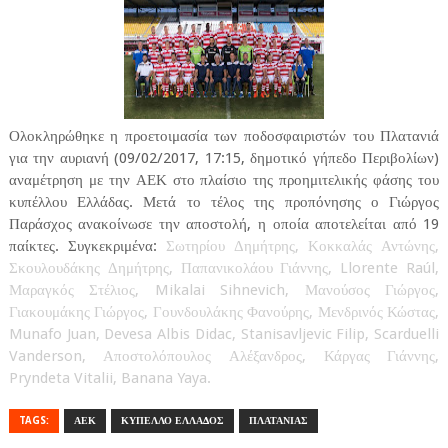
Ολοκληρώθηκε η προετοιμασία των ποδοσφαιριστών του Πλατανιά
για την αυριανή (09/02/2017, 17:15, δημοτικό γήπεδο Περιβολίων)
αναμέτρηση με την ΑΕΚ στο πλαίσιο της προημιτελικής φάσης του
κυπέλλου Ελλάδας. Μετά το τέλος της προπόνησης ο Γιώργος
Παράσχος ανακοίνωσε την αποστολή, η οποία αποτελείται από 19
παίκτες. Συγκεκριμένα:
Σωτηρίου Δημήτρης, Κοκκαλάς Αντώνης,
Σκουλουδάκης Δημήτρης, Παπανικολάου Γιάννης, Llorente Raúl,
Μαραγκός Στέλιος, Mikalai Sihnevich, Μανούσος Γιώργος,
Γιακουμάκης Γιώργος, Γουνδουλάκης Φανούρης, Μενδρινός Κώστας,
Munafo Juan, Devesa Albis Didac, Stanisavljevic Filip, Scarduelli
Vanderson, Αποστολόπουλος Αλέξανδρος, Κάργας Γιάννης,
Pryndeta Vitalii, Banana Yaya.
TAGS:
ΑΕΚ
ΚΥΠΕΛΛΟ ΕΛΛΑΔΟΣ
ΠΛΑΤΑΝΙΑΣ