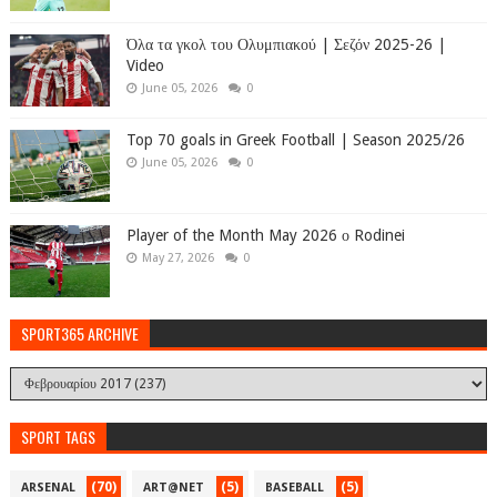
Όλα τα γκολ του Ολυμπιακού | Σεζόν 2025-26 |
Video
June 05, 2026
0
Top 70 goals in Greek Football | Season 2025/26
June 05, 2026
0
Player of the Month May 2026 ο Rodinei
May 27, 2026
0
SPORT365 ARCHIVE
SPORT TAGS
(70)
(5)
(5)
ARSENAL
ART@NET
BASEBALL