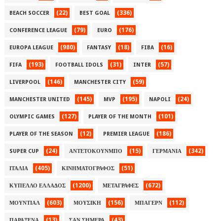
(22)
(336)
BEACH SOCCER
BEST GOAL
(79)
(176)
CONFERENCE LEAGUE
EURO
(980)
(18)
(16)
EUROPA LEAGUE
FANTASY
FIBA
(193)
(31)
(57)
FIFA
FOOTBALL IDOLS
INTER
(146)
(59)
LIVERPOOL
MANCHESTER CITY
(145)
(195)
(24)
MANCHESTER UNITED
MVP
NAPOLI
(127)
(101)
OLYMPIC GAMES
PLAYER OF THE MONTH
(12)
(186)
PLAYER OF THE SEASON
PREMIER LEAGUE
(24)
(15)
(342)
SUPER CUP
ΑΝΤΕΤΟΚΟΥΝΜΠΟ
ΓΕΡΜΑΝΙΑ
(405)
(51)
ΙΤΑΛΙΑ
ΚΙΝΗΜΑΤΟΓΡΑΦΟΣ
(1200)
(672)
ΚΥΠΕΛΛΟ ΕΛΛΑΔΟΣ
ΜΕΤΑΓΡΑΦΕΣ
(603)
(156)
(112)
ΜΟΥΝΤΙΑΛ
ΜΟΥΣΙΚΗ
ΜΠΑΓΕΡΝ
(13)
(43)
ΠΑΡΑΞΕΝΑ
ΣΑΝ ΣΗΜΕΡΑ