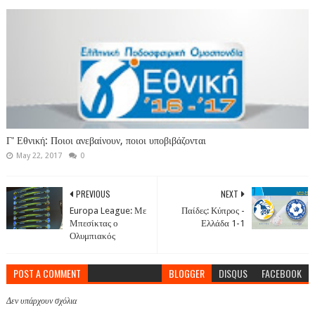
Γ' Εθνική: Ποιοι ανεβαίνουν, ποιοι υποβιβάζονται
May 22, 2017
0
PREVIOUS
NEXT
Europa League: Με
Παίδες: Κύπρος -
Μπεσίκτας ο
Ελλάδα 1-1
Ολυμπιακός
POST A COMMENT
BLOGGER
DISQUS
FACEBOOK
Δεν υπάρχουν σχόλια