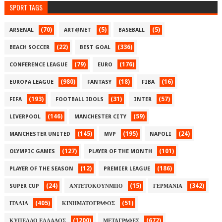
SPORT TAGS
(70)
(5)
(5)
ARSENAL
ART@NET
BASEBALL
(22)
(336)
BEACH SOCCER
BEST GOAL
(79)
(176)
CONFERENCE LEAGUE
EURO
(980)
(18)
(16)
EUROPA LEAGUE
FANTASY
FIBA
(193)
(31)
(57)
FIFA
FOOTBALL IDOLS
INTER
(146)
(59)
LIVERPOOL
MANCHESTER CITY
(145)
(195)
(24)
MANCHESTER UNITED
MVP
NAPOLI
(127)
(101)
OLYMPIC GAMES
PLAYER OF THE MONTH
(12)
(186)
PLAYER OF THE SEASON
PREMIER LEAGUE
(24)
(15)
(342)
SUPER CUP
ΑΝΤΕΤΟΚΟΥΝΜΠΟ
ΓΕΡΜΑΝΙΑ
(405)
(51)
ΙΤΑΛΙΑ
ΚΙΝΗΜΑΤΟΓΡΑΦΟΣ
(1200)
(672)
ΚΥΠΕΛΛΟ ΕΛΛΑΔΟΣ
ΜΕΤΑΓΡΑΦΕΣ