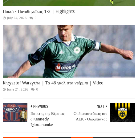
Πάκσι - Παναθηναϊκός 1-2 | Highlights
July 24, 2026
0
Krzysztof Warzycha | Τα 46 γκολ στα ντέρμπι | Video
June 21, 2026
0
PREVIOUS
NEXT
Παίκτης της Βέροιας
Οι διαπιστεύσεις του
ο Kennedy
ΑΕΚ - Ολυμπιακός
Igboananike