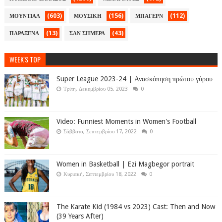
(603)
(156)
(112)
ΜΟΥΝΤΙΑΛ
ΜΟΥΣΙΚΗ
ΜΠΑΓΕΡΝ
(13)
(43)
ΠΑΡΑΞΕΝΑ
ΣΑΝ ΣΗΜΕΡΑ
WEEK'S TOP
Super League 2023-24 | Ανασκόπηση πρώτου γύρου
Τρίτη, Δεκεμβρίου 05, 2023
0
Video: Funniest Moments in Women's Football
Σάββατο, Σεπτεμβρίου 17, 2022
0
Women in Basketball | Ezi Magbegor portrait
Κυριακή, Σεπτεμβρίου 18, 2022
0
The Karate Kid (1984 vs 2023) Cast: Then and Now
(39 Years After)