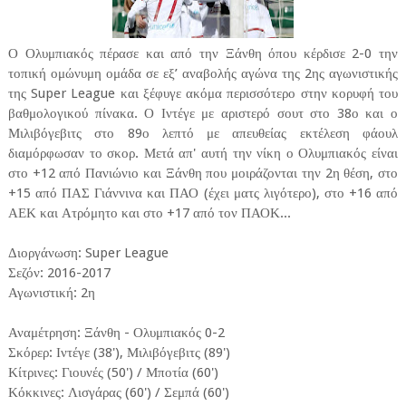
Ο Ολυμπιακός πέρασε και από την Ξάνθη όπου κέρδισε 2-0 την
τοπική ομώνυμη ομάδα σε εξ’ αναβολής αγώνα της 2ης αγωνιστικής
της Super League και ξέφυγε ακόμα περισσότερο στην κορυφή του
βαθμολογικού πίνακα. Ο Ιντέγε με αριστερό σουτ στο 38ο και ο
Μιλιβόγεβιτς στο 89ο λεπτό με απευθείας εκτέλεση φάουλ
διαμόρφωσαν το σκορ. Μετά απ' αυτή την νίκη ο Ολυμπιακός είναι
στο +12 από Πανιώνιο και Ξάνθη που μοιράζονται την 2η θέση, στο
+15 από ΠΑΣ Γιάννινα και ΠΑΟ (έχει ματς λιγότερο), στο +16 από
ΑΕΚ και Ατρόμητο και στο +17 από τον ΠΑΟΚ...
Διοργάνωση: Super League
Σεζόν: 2016-2017
Αγωνιστική: 2η
Αναμέτρηση: Ξάνθη - Ολυμπιακός 0-2
Σκόρερ: Ιντέγε (38'), Μιλιβόγεβιτς (89')
Κίτρινες: Γιουνές (50') / Μποτία (60')
Κόκκινες: Λισγάρας (60') / Σεμπά (60')