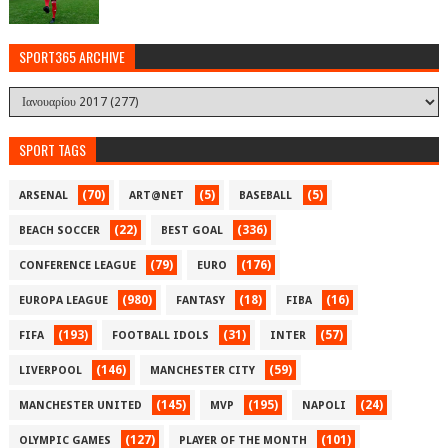
SPORT365 ARCHIVE
SPORT TAGS
(70)
(5)
(5)
ARSENAL
ART@NET
BASEBALL
(22)
(336)
BEACH SOCCER
BEST GOAL
(79)
(176)
CONFERENCE LEAGUE
EURO
(980)
(18)
(16)
EUROPA LEAGUE
FANTASY
FIBA
(193)
(31)
(57)
FIFA
FOOTBALL IDOLS
INTER
(146)
(59)
LIVERPOOL
MANCHESTER CITY
(145)
(195)
(24)
MANCHESTER UNITED
MVP
NAPOLI
(127)
(101)
OLYMPIC GAMES
PLAYER OF THE MONTH