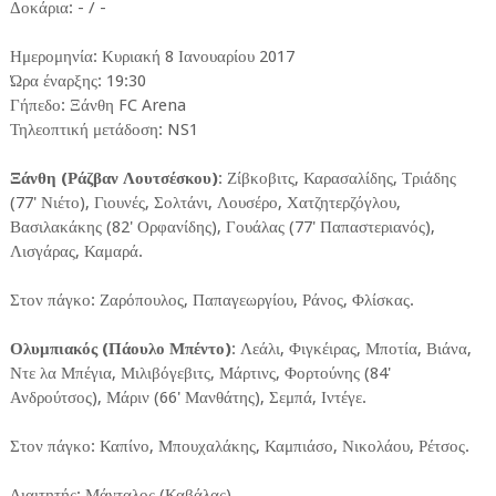
Δοκάρια: - / -
Ημερομηνία: Κυριακή 8 Ιανουαρίου 2017
Ώρα έναρξης: 19:30
Γήπεδο: Ξάνθη FC Arena
Τηλεοπτική μετάδοση: NS1
Ξάνθη (Ράζβαν Λουτσέσκου)
: Ζίβκοβιτς, Καρασαλίδης, Τριάδης
(77' Νιέτο), Γιουνές, Σολτάνι, Λουσέρο, Χατζητερζόγλου,
Βασιλακάκης (82' Ορφανίδης), Γουάλας (77' Παπαστεριανός),
Λισγάρας, Καμαρά.
Στον πάγκο: Ζαρόπουλος, Παπαγεωργίου, Ράνος, Φλίσκας.
Ολυμπιακός (Πάουλο Μπέντο)
: Λεάλι, Φιγκέιρας, Μποτία, Βιάνα,
Ντε λα Μπέγια, Μιλιβόγεβιτς, Μάρτινς, Φορτούνης (84'
Ανδρούτσος), Μάριν (66' Μανθάτης), Σεμπά, Ιντέγε.
Στον πάγκο: Καπίνο, Μπουχαλάκης, Καμπιάσο, Νικολάου, Ρέτσος.
Διαιτητής: Μάνταλος (Καβάλας)