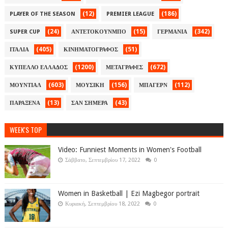
(12)
(186)
PLAYER OF THE SEASON
PREMIER LEAGUE
(24)
(15)
(342)
SUPER CUP
ΑΝΤΕΤΟΚΟΥΝΜΠΟ
ΓΕΡΜΑΝΙΑ
(405)
(51)
ΙΤΑΛΙΑ
ΚΙΝΗΜΑΤΟΓΡΑΦΟΣ
(1200)
(672)
ΚΥΠΕΛΛΟ ΕΛΛΑΔΟΣ
ΜΕΤΑΓΡΑΦΕΣ
(603)
(156)
(112)
ΜΟΥΝΤΙΑΛ
ΜΟΥΣΙΚΗ
ΜΠΑΓΕΡΝ
(13)
(43)
ΠΑΡΑΞΕΝΑ
ΣΑΝ ΣΗΜΕΡΑ
WEEK'S TOP
Video: Funniest Moments in Women's Football
Σάββατο, Σεπτεμβρίου 17, 2022
0
Women in Basketball | Ezi Magbegor portrait
Κυριακή, Σεπτεμβρίου 18, 2022
0