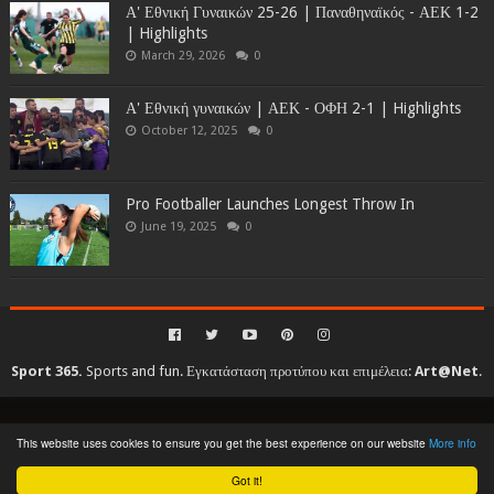
Α' Εθνική Γυναικών 25-26 | Παναθηναϊκός - ΑΕΚ 1-2
| Highlights
March 29, 2026
0
Α' Εθνική γυναικών | ΑΕΚ - ΟΦΗ 2-1 | Highlights
October 12, 2025
0
Pro Footballer Launches Longest Throw In
June 19, 2025
0
Sport 365.
Sports and fun. Εγκατάσταση προτύπου και επιμέλεια:
Art@Net
.
Copyright © 2010-2026. All rights reserved...
This website uses cookies to ensure you get the best experience on our website
More info
Created By
SoraTemplates
| Distributed By
Gooyaabi Templates
Got it!