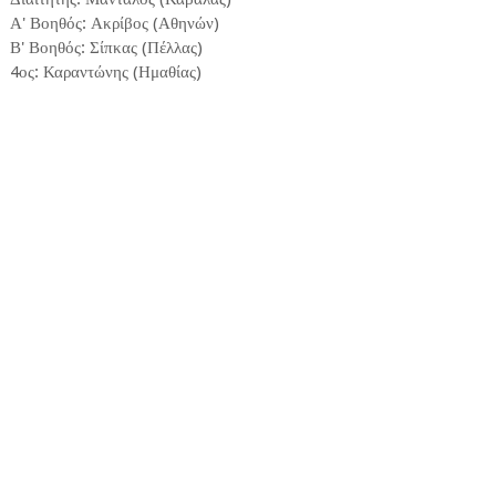
Α' Βοηθός: Ακρίβος (Αθηνών)
Β' Βοηθός: Σίπκας (Πέλλας)
4ος: Καραντώνης (Ημαθίας)