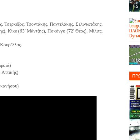
ς, Τσερκέζος, Τσοντάκης, Παντελάκης, Σελινιωτάκης,
ς), Κίκε (63' Μάντζης), Ποκόνγκ (72' Θέος), Μίλιτς.
 Κουρέλλας.
ιραιά)
 Αττικής)
ΠΡ
εκανήσου)