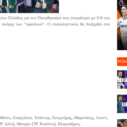
λου Ελλάδος για τον Παναθηναϊκό που επικράτησε με 3-0 του
 σκόρερ των "πρασίνων". Ο επαναληπτικός θα διεξαχθεί στα
ΡΟΗ
, Μέστο, Ευαγγέλου, Τελάντερ, Χουχούμης, Μαρινάκης, Λουντ,
9' Λέτο), Μπεργκ (79' Ρινάλντι), Βλαχοδήμος.