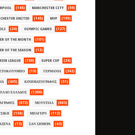
(146)
(59)
ERPOOL
MANCHESTER CITY
(145)
(195)
CHESTER UNITED
MVP
(24)
(127)
OLI
OLYMPIC GAMES
(101)
YER OF THE MONTH
(12)
YER OF THE SEASON
(186)
(24)
MIER LEAGUE
SUPER CUP
(15)
(342)
ΕΤΟΚΟΥΝΜΠΟ
ΓΕΡΜΑΝΙΑ
(405)
(51)
ΛΙΑ
ΚΙΝΗΜΑΤΟΓΡΑΦΟΣ
(1200)
ΕΛΛΟ ΕΛΛΑΔΟΣ
(672)
(603)
ΑΓΡΑΦΕΣ
ΜΟΥΝΤΙΑΛ
(156)
(112)
ΣΙΚΗ
ΜΠΑΓΕΡΝ
(13)
(43)
ΑΞΕΝΑ
ΣΑΝ ΣΗΜΕΡΑ