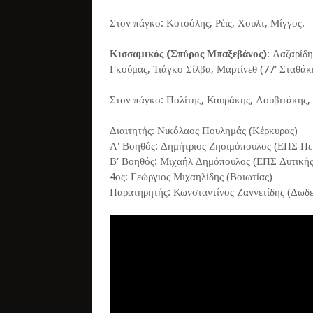
Στον πάγκο: Κοτσόλης, Ρέις, Χουλτ, Μίγγος.
Κισσαμικός (Σπύρος Μπαξεβάνος)
: Λαζαρίδη
Γκούμας, Τιάγκο Σίλβα, Μαρτίνεθ (77' Σταθάκη
Στον πάγκο: Πολίτης, Καυράκης, Λουβιτάκης,
Διαιτητής: Νικόλαος Πουλημάς (Κέρκυρας)
Α' Βοηθός: Δημήτριος Ζησιμόπουλος (ΕΠΣ Πε
Β' Βοηθός: Μιχαήλ Δημόπουλος (ΕΠΣ Δυτικής
4ος: Γεώργιος Μιχαηλίδης (Βοιωτίας)
Παρατηρητής: Κωνσταντίνος Ζαννετίδης (Δωδ