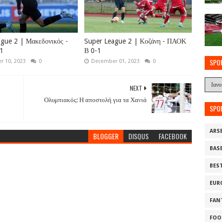
gue 2 | Μακεδονικός -
Super League 2 | Κοζάνη - ΠΑΟΚ
1
Β 0-1
SPO
 10, 2023
0
December 01, 2023
0
NEXT
Ολυμπιακός: Η αποστολή για τα Χανιά
SPO
ARS
BLOGGER
DISQUS
FACEBOOK
BAS
BES
EUR
FAN
FOO