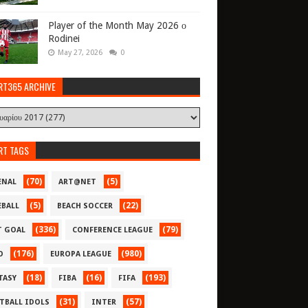
Player of the Month May 2026 ο
Rodinei
May 27, 2026
0
RT365 ARCHIVE
RT TAGS
(70)
(5)
ENAL
ART@NET
(5)
(22)
EBALL
BEACH SOCCER
(336)
(79)
T GOAL
CONFERENCE LEAGUE
(176)
(980)
O
EUROPA LEAGUE
(18)
(16)
(193)
TASY
FIBA
FIFA
(31)
(57)
TBALL IDOLS
INTER