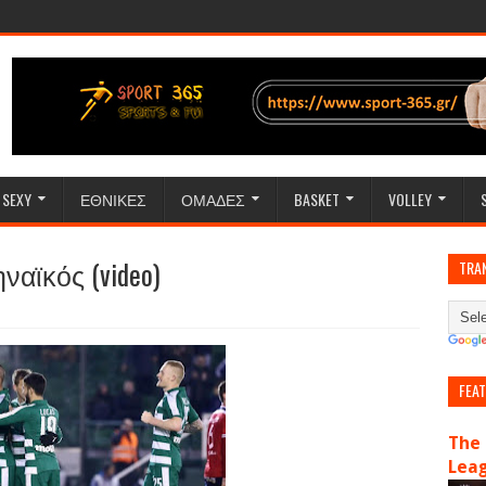
SEXY
ΕΘΝΙΚΕΣ
ΟΜΑΔΕΣ
BASKET
VOLLEY
αϊκός (video)
TRA
FEA
The 
Lea