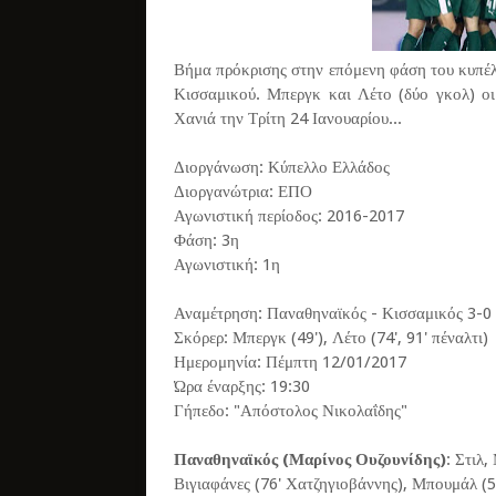
Βήμα πρόκρισης στην επόμενη φάση του κυπέλ
Κισσαμικού. Μπεργκ και Λέτο (δύο γκολ) οι
Χανιά την Τρίτη 24 Ιανουαρίου...
Διοργάνωση: Κύπελλο Ελλάδος
Διοργανώτρια: ΕΠΟ
Αγωνιστική περίοδος: 2016-2017
Φάση: 3η
Αγωνιστική: 1η
Αναμέτρηση: Παναθηναϊκός - Κισσαμικός 3-0
Σκόρερ: Μπεργκ (49'), Λέτο (74', 91' πέναλτι)
Ημερομηνία: Πέμπτη 12/01/2017
Ώρα έναρξης: 19:30
Γήπεδο: "Απόστολος Νικολαΐδης"
Παναθηναϊκός (Μαρίνος Ουζουνίδης)
: Στιλ
Βιγιαφάνες (76' Χατζηγιοβάννης), Μπουμάλ (5