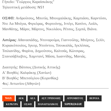
Γήπεδο: "Γεώργιος Καραϊσκάκης"
Τηλεοπτική μετάδοση: NS1
ΟΣΦΠ
: Ανδρούτσος, Μποτία, Μπουχαλάκης, Καμπιάσο, Καρντόσο,
Ντε Λα Μπέγια, Φιγκέιρας, Φορτούνης, Ιντέγε, Καπίνο, Λεάλι,
Μανθάτης, Μάριν, Μάρτινς, Νικολάου, Ρέτσος, Σεμπά, Βιάνα.
Αστέρας
: Αθανασιάδης, Ντοναρούμα, Γιαννούλης, Μπέρτος, Σελίν,
Κυριακόπουλος, Ιγκορ, Ντούντου, Τσουκαλάς, Ιγκλέσιας,
Τσιλιανίδης, Φαρίνα, Δημούτσος, Καλτσάς, Κώτσιρας,
Στανισάβλιεβιτς, Χαμντανί, Μάσα, Ιωαννίδης, Μανιάς.
Διαιτητής: Βάτσιος (Δυτικής Αττικής)
Α' Βοηθός: Καλφάκης (Χανίων)
Β' Βοηθός: Μπετσόγλου (Κορινθίας)
4ος: Αντωνίου (Αθηνών)
TAGS:
ΑΕΚ
ΑΕΛ
ΑΣΤ.ΤΡΙΠΟΛΗΣ
ΑΤΡΟΜΗΤΟΣ
ΒΕΡΟΙΑ
ΚΕΡΚΥΡΑ
ΟΣΦΠ
ΠΑΝΑΙΤΩΛΙΚΟΣ
SUPERLEAGUE