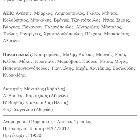
ΑΕΚ
: Ανέστης, Μπάρκας, Λαμπρόπουλος, Γκάλο, Ντίντακ,
Κολοβέτσιος, Μπακάκης, Βράνιες, Τζανετόπουλος, Ντίας, Σιμόες,
Βάργκας, Γιόχανσον, Γαλανόπουλος, Αϊντάρεβιτς, Μάνταλος,
Τσέλιος, Ροντρίγκες, Χριστοδουλόπουλος, Πέκχαρτ, Μπακασέτας,
Αλμέιδα.
Παναιτωλικός
: Κουτρομάνος, Μαλής, Κούσας, Μουνιός, Ρόσα,
Κλέσιο, Μάκος, Κριστιάνο, Μαρκόβσκι, Πάουλο, Ρότσα, Μύγας,
Παπουτσογιαννόπουλος, Γιαννιώτης, Μιχάι, Χαντάκιας, Βασιλούδης,
Κυριακίδης.
Διαιτητής: Μάνταλος (Καβάλας)
Α' Βοηθός: Καρατζίκας (Αθηνών)
Β' Βοηθός: Σταθόπουλος (Ηλείας)
4ος: Ευαγγέλου (Αθηνών)
Αναμέτρηση: Ολυμπιακός - Αστέρας Τρίπολης
Ημερομηνία: Τετάρτη 04/01/2017
Ώρα έναρξης: 19:30