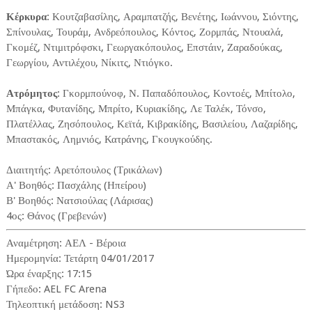
Κέρκυρα
: Κουτζαβασίλης, Αραμπατζής, Βενέτης, Ιωάννου, Σιόντης,
Σπίνουλας, Τουράμ, Ανδρεόπουλος, Κόντος, Ζορμπάς, Ντουαλά,
Γκομέζ, Ντιμιτρόφσκι, Γεωργακόπουλος, Επστάιν, Ζαραδούκας,
Γεωργίου, Αντιλέχου, Νίκιτς, Ντιόγκο.
Ατρόμητος
: Γκορμπούνοφ, Ν. Παπαδόπουλος, Κοντοές, Μπίτολο,
Μπάγκα, Φυτανίδης, Μπρίτο, Κυριακίδης, Λε Ταλέκ, Τόνσο,
Πλατέλλας, Ζησόπουλος, Κεϊτά, Κιβρακίδης, Βασιλείου, Λαζαρίδης,
Μπαστακός, Λημνιός, Κατράνης, Γκουγκούδης.
Διαιτητής: Αρετόπουλος (Τρικάλων)
Α' Βοηθός: Πασχάλης (Ηπείρου)
Β' Βοηθός: Νατσιούλας (Λάρισας)
4ος: Θάνος (Γρεβενών)
Αναμέτρηση: ΑΕΛ - Βέροια
Ημερομηνία: Τετάρτη 04/01/2017
Ώρα έναρξης: 17:15
Γήπεδο: AEL FC Arena
Τηλεοπτική μετάδοση: NS3