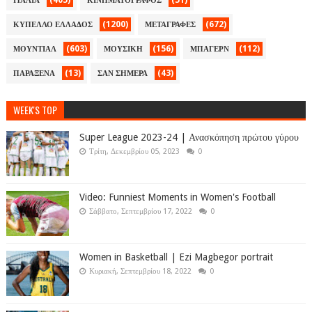
(405)
(51)
ΙΤΑΛΙΑ
ΚΙΝΗΜΑΤΟΓΡΑΦΟΣ
(1200)
(672)
ΚΥΠΕΛΛΟ ΕΛΛΑΔΟΣ
ΜΕΤΑΓΡΑΦΕΣ
(603)
(156)
(112)
ΜΟΥΝΤΙΑΛ
ΜΟΥΣΙΚΗ
ΜΠΑΓΕΡΝ
(13)
(43)
ΠΑΡΑΞΕΝΑ
ΣΑΝ ΣΗΜΕΡΑ
WEEK'S TOP
Super League 2023-24 | Ανασκόπηση πρώτου γύρου
Τρίτη, Δεκεμβρίου 05, 2023
0
Video: Funniest Moments in Women's Football
Σάββατο, Σεπτεμβρίου 17, 2022
0
Women in Basketball | Ezi Magbegor portrait
Κυριακή, Σεπτεμβρίου 18, 2022
0