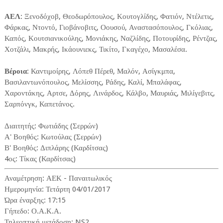
ΑΕΛ
: Ξενοδόχοβ, Θεοδωρόπουλος, Κουτογλίδης, Φατιόν, Ντέλετις,
Φάρκας, Ντοντό, Γιοβάνοβιτς, Οουσού, Αναστασόπουλος, Γκόλιας,
Καπός, Κουτσιανικούλης, Μονιάκης, Ναζλίδης, Ποτουρίδης, Ρέντζας,
Χοτζάλι, Μακρής, Ικάουνιεκς, Τικίτο, Γκαγέχο, Μασαλέσα.
Βέροια
: Καντιμοίρης, Λόπεθ Πέρεθ, Μαλόν, Ασίγκμπα,
Βασιλαντωνόπουλος, Μελίσσης, Ράδης, Καλί, Μπαλάφας,
Χαροντάκης, Αρτσε, Δόρης, Λινάρδος, Κάλβο, Μαυριάς, Μιλίγεβιτς,
Σαρπόνγκ, Καπετάνος.
Διαιτητής: Φωτιάδης (Σερρών)
Α' Βοηθός: Κωτούλας (Σερρών)
Β' Βοηθός: Διπλάρης (Καρδίτσας)
4ος: Τίκας (Καρδίτσας)
Αναμέτρηση: ΑΕΚ - Παναιτωλικός
Ημερομηνία: Τετάρτη 04/01/2017
Ώρα έναρξης: 17:15
Γήπεδο: Ο.Α.Κ.Α.
Τηλεοπτική μετάδοση: NS2