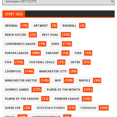
SPORT TAGS
(70)
(5)
(5)
ARSENAL
ART@NET
BASEBALL
(22)
(336)
BEACH SOCCER
BEST GOAL
(79)
(176)
CONFERENCE LEAGUE
EURO
(980)
(18)
(16)
EUROPA LEAGUE
FANTASY
FIBA
(193)
(31)
(57)
FIFA
FOOTBALL IDOLS
INTER
(146)
(59)
LIVERPOOL
MANCHESTER CITY
(145)
(195)
(24)
MANCHESTER UNITED
MVP
NAPOLI
(127)
(101)
OLYMPIC GAMES
PLAYER OF THE MONTH
(12)
(186)
PLAYER OF THE SEASON
PREMIER LEAGUE
(24)
(15)
(342)
SUPER CUP
ΑΝΤΕΤΟΚΟΥΝΜΠΟ
ΓΕΡΜΑΝΙΑ