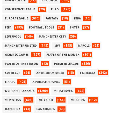
(22)
(336)
BEACH SOCCER
BEST GOAL
(79)
(176)
CONFERENCE LEAGUE
EURO
(980)
(18)
(16)
EUROPA LEAGUE
FANTASY
FIBA
(193)
(31)
(57)
FIFA
FOOTBALL IDOLS
INTER
(146)
(59)
LIVERPOOL
MANCHESTER CITY
(145)
(195)
(24)
MANCHESTER UNITED
MVP
NAPOLI
(127)
(101)
OLYMPIC GAMES
PLAYER OF THE MONTH
(12)
(186)
PLAYER OF THE SEASON
PREMIER LEAGUE
(24)
(15)
(342)
SUPER CUP
ΑΝΤΕΤΟΚΟΥΝΜΠΟ
ΓΕΡΜΑΝΙΑ
(405)
(51)
ΙΤΑΛΙΑ
ΚΙΝΗΜΑΤΟΓΡΑΦΟΣ
(1200)
(672)
ΚΥΠΕΛΛΟ ΕΛΛΑΔΟΣ
ΜΕΤΑΓΡΑΦΕΣ
(603)
(156)
(112)
ΜΟΥΝΤΙΑΛ
ΜΟΥΣΙΚΗ
ΜΠΑΓΕΡΝ
(13)
(43)
ΠΑΡΑΞΕΝΑ
ΣΑΝ ΣΗΜΕΡΑ