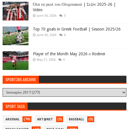
Όλα τα γκολ του Ολυμπιακού | Σεζόν 2025-26 |
Video
June 05, 2026
0
Top 70 goals in Greek Football | Season 2025/26
June 05, 2026
0
Player of the Month May 2026 ο Rodinei
May 27, 2026
0
SPORT365 ARCHIVE
SPORT TAGS
(70)
(5)
(5)
ARSENAL
ART@NET
BASEBALL