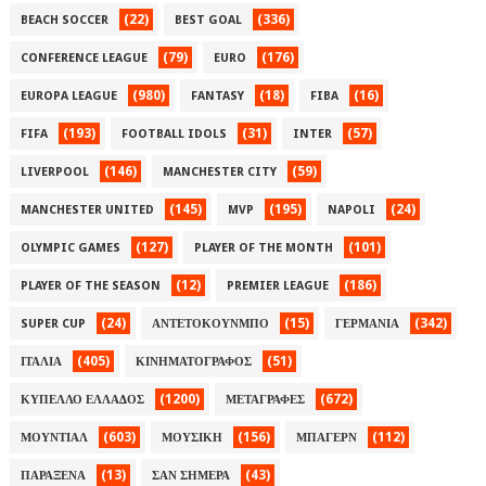
(22)
(336)
BEACH SOCCER
BEST GOAL
(79)
(176)
CONFERENCE LEAGUE
EURO
(980)
(18)
(16)
EUROPA LEAGUE
FANTASY
FIBA
(193)
(31)
(57)
FIFA
FOOTBALL IDOLS
INTER
(146)
(59)
LIVERPOOL
MANCHESTER CITY
(145)
(195)
(24)
MANCHESTER UNITED
MVP
NAPOLI
(127)
(101)
OLYMPIC GAMES
PLAYER OF THE MONTH
(12)
(186)
PLAYER OF THE SEASON
PREMIER LEAGUE
(24)
(15)
(342)
SUPER CUP
ΑΝΤΕΤΟΚΟΥΝΜΠΟ
ΓΕΡΜΑΝΙΑ
(405)
(51)
ΙΤΑΛΙΑ
ΚΙΝΗΜΑΤΟΓΡΑΦΟΣ
(1200)
(672)
ΚΥΠΕΛΛΟ ΕΛΛΑΔΟΣ
ΜΕΤΑΓΡΑΦΕΣ
(603)
(156)
(112)
ΜΟΥΝΤΙΑΛ
ΜΟΥΣΙΚΗ
ΜΠΑΓΕΡΝ
(13)
(43)
ΠΑΡΑΞΕΝΑ
ΣΑΝ ΣΗΜΕΡΑ