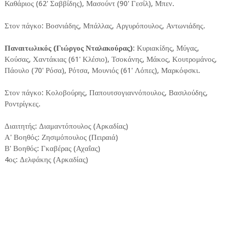
Καθάριος (62' Σαββίδης), Μασούντ (90' Γεσίλ), Μπεν.
Στον πάγκο: Βοσνιάδης, Μπάλλας, Αργυρόπουλος, Αντωνιάδης.
Παναιτωλικός (Γιώργος Νταλακούρας)
: Κυριακίδης, Μύγας,
Κούσας, Χαντάκιας (61' Κλέσιο), Τσοκάνης, Μάκος, Κουτρομάνος,
Πάουλο (70' Ρόσα), Ρότσα, Μουνιός (61' Λόπες), Μαρκόφσκι.
Στον πάγκο: Κολοβούρης, Παπουτσογιαννόπουλος, Βασιλούδης,
Ροντρίγκες.
Διαιτητής: Διαμαντόπουλος (Αρκαδίας)
Α' Βοηθός: Ζησιμόπουλος (Πειραιά)
Β' Βοηθός: Γκαβέρας (Αχαΐας)
4ος: Δελφάκης (Αρκαδίας)