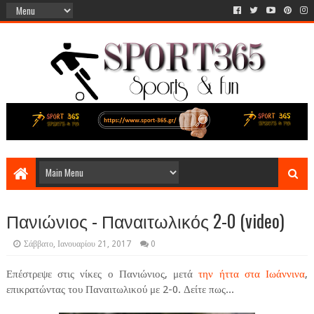
Πανιώνιος - Παναιτωλικός 2-0 (video)
Σάββατο, Ιανουαρίου 21, 2017
0
Επέστρεψε στις νίκες ο Πανιώνιος, μετά
την ήττα στα Ιωάννινα
,
επικρατώντας του Παναιτωλικού με 2-0. Δείτε πως...