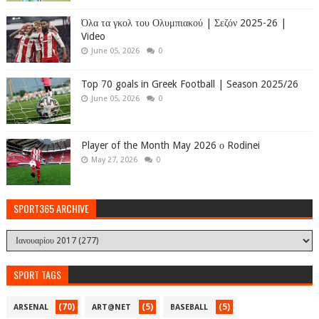
Όλα τα γκολ του Ολυμπιακού | Σεζόν 2025-26 |
Video
June 05, 2026
0
Top 70 goals in Greek Football | Season 2025/26
June 05, 2026
0
Player of the Month May 2026 ο Rodinei
May 27, 2026
0
SPORT365 ARCHIVE
SPORT TAGS
(70)
(5)
(5)
ARSENAL
ART@NET
BASEBALL