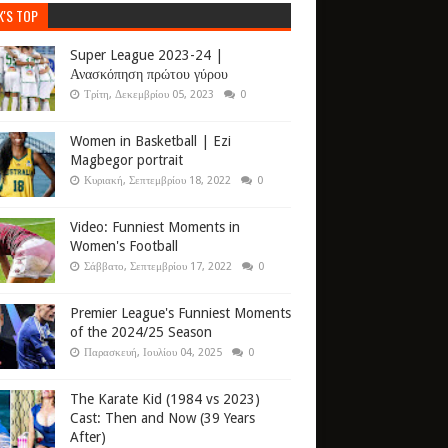
K'S TOP
Super League 2023-24 |
Ανασκόπηση πρώτου γύρου
Τρίτη, Δεκεμβρίου 05, 2023
0
Women in Basketball | Ezi
Magbegor portrait
Κυριακή, Σεπτεμβρίου 18, 2022
0
Video: Funniest Moments in
Women's Football
Σάββατο, Σεπτεμβρίου 17, 2022
0
Premier League's Funniest Moments
of the 2024/25 Season
Παρασκευή, Ιουλίου 04, 2025
0
The Karate Kid (1984 vs 2023)
Cast: Then and Now (39 Years
After)