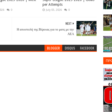
per Attempts
2026
0
July 03, 2026
0
NEXT
Η αποστολή της Βέροιας για το ματς με την
ΑΕΛ
BLOGGER
DISQUS
FACEBOOK
ΠΡ