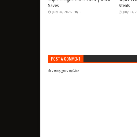
Saves
Steals
July 04, 2026
0
July 03, 
POST A COMMENT
Δεν υπάρχουν σχόλια