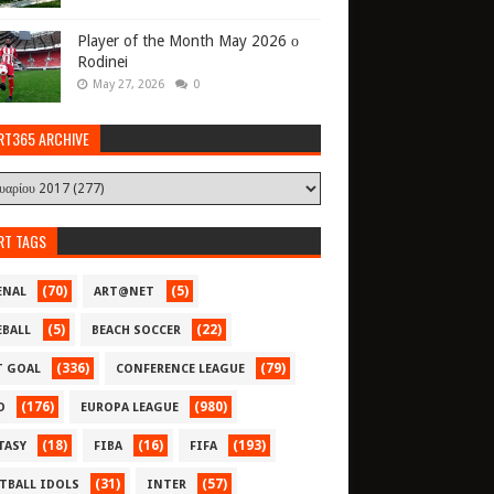
Player of the Month May 2026 ο
Rodinei
May 27, 2026
0
RT365 ARCHIVE
RT TAGS
(70)
(5)
ENAL
ART@NET
(5)
(22)
EBALL
BEACH SOCCER
(336)
(79)
T GOAL
CONFERENCE LEAGUE
(176)
(980)
O
EUROPA LEAGUE
(18)
(16)
(193)
TASY
FIBA
FIFA
(31)
(57)
TBALL IDOLS
INTER