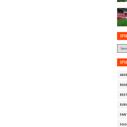
SPO
SPO
ARS
BAS
BES
EUR
FAN
FOO