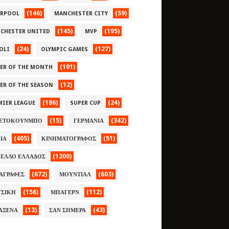
(146)
(59)
ERPOOL
MANCHESTER CITY
(145)
(195)
CHESTER UNITED
MVP
(24)
(127)
OLI
OLYMPIC GAMES
(101)
YER OF THE MONTH
(12)
YER OF THE SEASON
(186)
(24)
MIER LEAGUE
SUPER CUP
(15)
(342)
ΕΤΟΚΟΥΝΜΠΟ
ΓΕΡΜΑΝΙΑ
(405)
(51)
ΛΙΑ
ΚΙΝΗΜΑΤΟΓΡΑΦΟΣ
(1200)
ΕΛΛΟ ΕΛΛΑΔΟΣ
(672)
(603)
ΑΓΡΑΦΕΣ
ΜΟΥΝΤΙΑΛ
(156)
(112)
ΣΙΚΗ
ΜΠΑΓΕΡΝ
(13)
(43)
ΑΞΕΝΑ
ΣΑΝ ΣΗΜΕΡΑ