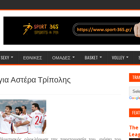
SEXY
ΕΘΝΙΚΕΣ
ΟΜΑΔΕΣ
BASKET
VOLLEY
για Αστέρα Τρίπολης
TRA
FEA
The 
Lea
λυμπιακός ολοκλήρωσε την προετοιμασία του, ενόψει του