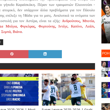
το γήπεδο Καραϊσκάκη. Πέραν των τραυματιών Ελιουνούσι -
ρα ατομικό, δεν υπάρχουν άλλα προβλήματα για τον Πάουλο
σης επέλεξε τη 18άδα για το ματς. Αναλυτικά τα ονόματα των
ποστολή για τον Αστέρα, είναι τα εξής:
Ανδρούτσος, Μποτία,
 Μπέγια, Φιγκέιρας, Φορτούνης, Ιντέγε, Καπίνο, Λεάλι,
, Σεμπά, Βιάνα
.
E
ΡΟΗ
ague 2025-2026 | Most
Super League 2025-2026 | Goals