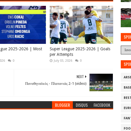
SPO
ague 2025-2026 | Most
Super League 2025-2026 | Goals
per Attempts
2026
0
July 03, 2026
0
SPO
NEXT
ARS
Παναθηναϊκός - Πλατανιάς 2-1 (video)
BAS
BES
BLOGGER
DISQUS
FACEBOOK
EUR
FAN
FOO