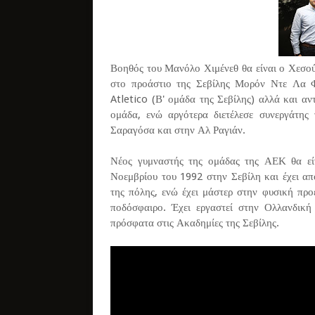
Βοηθός του Μανόλο Χιμένεθ θα είναι ο Χεσού
στο προάστιο της Σεβίλης Μορόν Ντε Λα Φρ
Atletico (Β' ομάδα της Σεβίλης) αλλά και α
ομάδα, ενώ αργότερα διετέλεσε συνεργάτη
Σαραγόσα και στην Αλ Ραγιάν.
Νέος γυμναστής της ομάδας της ΑΕΚ θα εί
Νοεμβρίου του 1992 στην Σεβίλη και έχει α
της πόλης, ενώ έχει μάστερ στην φυσική πρ
ποδόσφαιρο. Έχει εργαστεί στην Ολλανδικ
πρόσφατα στις Ακαδημίες της Σεβίλης.