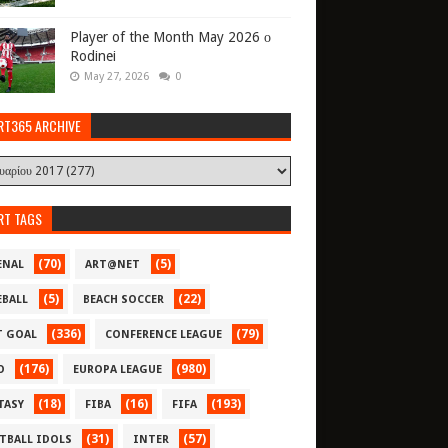
Player of the Month May 2026 ο
Rodinei
May 27, 2026
0
RT365 ARCHIVE
RT TAGS
(70)
(5)
ENAL
ART@NET
(5)
(22)
EBALL
BEACH SOCCER
(336)
(79)
T GOAL
CONFERENCE LEAGUE
(176)
(980)
O
EUROPA LEAGUE
(18)
(16)
(193)
TASY
FIBA
FIFA
(31)
(57)
TBALL IDOLS
INTER