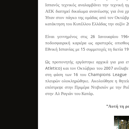
Ισπανός τεχνικός αναλαμβάνει την τεχνική η
ΑΕΚ διατηρεί δικαίωμα ανανέωσης για ένα χρ
Ήταν στον πάγκο της ομάδας από τον Οκτώβρι
κατάκτηση του Κυπέλλου Ελλάδας την σεζόν 2
Είναι γεννημένος στις 26 Ιανουαρίου 19
ποδοσφαιρική καριέρα ως αριστερός οπισθο
Εθνική Ισπανίας με 15 συμμετοχές τη διετία 1
Ως προπονητής εργάστηκε αρχικά για μια επ
Atletico) και τον Οκτώβριο του 2007 ανέλαβ
στη φάση των 16 του Champions League 2
πλευρών ολοκληρώθηκε. Ακολούθησε η θητεία
επέστρεψε στην Πριμέρα Ντιβισιόν με την Ρε
στην Αλ Ραγιάν του Κατάρ.
"Αυτή τη ρε