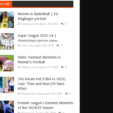
K'S TOP
Women in Basketball | Ezi
Magbegor portrait
Κυριακή, Σεπτεμβρίου 18, 2022
0
Super League 2023-24 |
Ανασκόπηση πρώτου γύρου
Τρίτη, Δεκεμβρίου 05, 2023
0
Video: Funniest Moments in
Women's Football
Σάββατο, Σεπτεμβρίου 17, 2022
0
The Karate Kid (1984 vs 2023)
Cast: Then and Now (39 Years
After)
Παρασκευή, Φεβρουαρίου 10, 2023
0
Premier League's Funniest Moments
of the 2024/25 Season
Παρασκευή, Ιουλίου 04, 2025
0