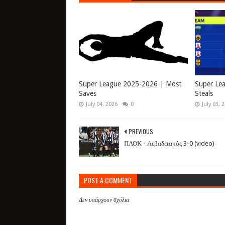
Super League 2025-2026 | Most
Super Le
Saves
Steals
July 04, 2026
0
July 03, 
PREVIOUS
ΠΑΟΚ - Λεβαδειακός 3-0 (video)
POST A COMMENT
Δεν υπάρχουν σχόλια