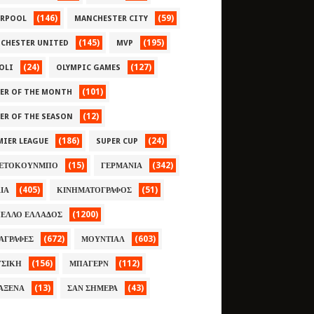
(146)
(59)
ERPOOL
MANCHESTER CITY
(145)
(195)
CHESTER UNITED
MVP
(24)
(127)
OLI
OLYMPIC GAMES
(101)
YER OF THE MONTH
(12)
YER OF THE SEASON
(186)
(24)
MIER LEAGUE
SUPER CUP
(15)
(342)
ΕΤΟΚΟΥΝΜΠΟ
ΓΕΡΜΑΝΙΑ
(405)
(51)
ΛΙΑ
ΚΙΝΗΜΑΤΟΓΡΑΦΟΣ
(1200)
ΕΛΛΟ ΕΛΛΑΔΟΣ
(672)
(603)
ΑΓΡΑΦΕΣ
ΜΟΥΝΤΙΑΛ
(156)
(112)
ΣΙΚΗ
ΜΠΑΓΕΡΝ
(13)
(43)
ΑΞΕΝΑ
ΣΑΝ ΣΗΜΕΡΑ