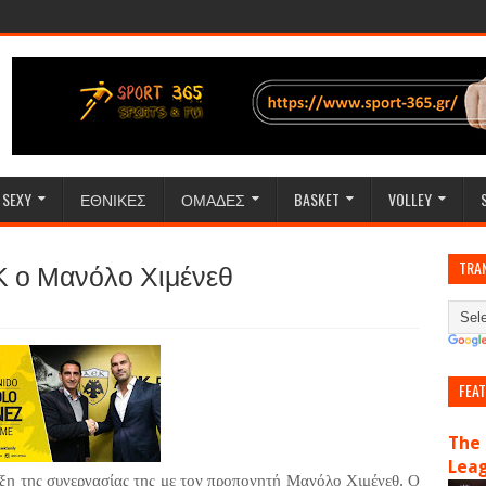
SEXY
ΕΘΝΙΚΕΣ
ΟΜΑΔΕΣ
BASKET
VOLLEY
 ο Μανόλο Χιμένεθ
TRA
FEA
The 
Lea
η της συνεργασίας της με τον προπονητή Μανόλο Χιμένεθ. Ο