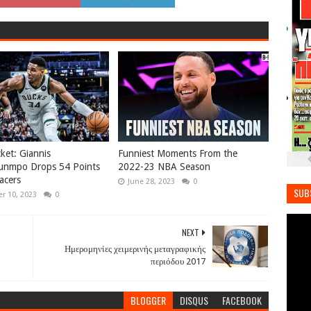
ket: Giannis
Funniest Moments From the
unmpo Drops 54 Points
2022-23 NBA Season
acers
June 28, 2023
0
SUB
r 10, 2023
0
NEXT
Ημερομηνίες χειμερινής μεταγραφικής
περιόδου 2017
BLOGGER
DISQUS
FACEBOOK