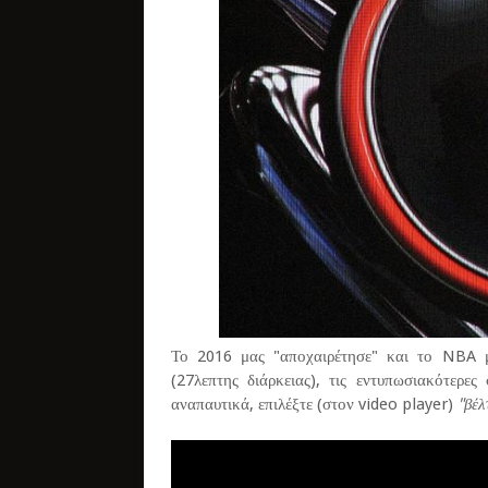
Το 2016 μας "αποχαιρέτησε" και το NBA μα
(27λεπτης διάρκειας), τις εντυπωσιακότερες
αναπαυτικά, επιλέξτε (στον video player)
"βέλ