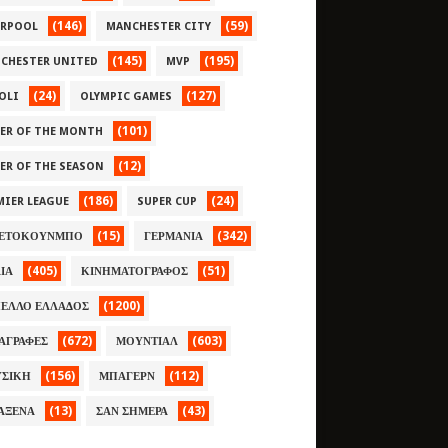
(146)
(59)
ERPOOL
MANCHESTER CITY
(145)
(195)
CHESTER UNITED
MVP
(24)
(127)
OLI
OLYMPIC GAMES
(101)
YER OF THE MONTH
(12)
YER OF THE SEASON
(186)
(24)
MIER LEAGUE
SUPER CUP
(15)
(342)
ΕΤΟΚΟΥΝΜΠΟ
ΓΕΡΜΑΝΙΑ
(405)
(51)
ΛΙΑ
ΚΙΝΗΜΑΤΟΓΡΑΦΟΣ
(1200)
ΕΛΛΟ ΕΛΛΑΔΟΣ
(672)
(603)
ΑΓΡΑΦΕΣ
ΜΟΥΝΤΙΑΛ
(156)
(112)
ΣΙΚΗ
ΜΠΑΓΕΡΝ
(13)
(43)
ΑΞΕΝΑ
ΣΑΝ ΣΗΜΕΡΑ