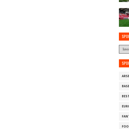
SPO
SPO
ARS
BAS
BES
EUR
FAN
FOO