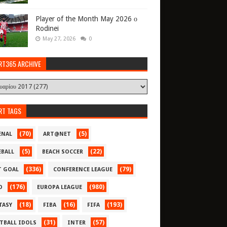
Player of the Month May 2026 ο
Rodinei
May 27, 2026
0
RT365 ARCHIVE
RT TAGS
(70)
(5)
ENAL
ART@NET
(5)
(22)
EBALL
BEACH SOCCER
(336)
(79)
T GOAL
CONFERENCE LEAGUE
(176)
(980)
O
EUROPA LEAGUE
(18)
(16)
(193)
TASY
FIBA
FIFA
(31)
(57)
TBALL IDOLS
INTER