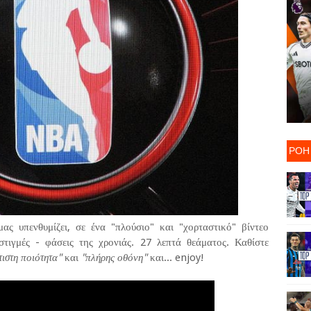
ΡΟΗ
ς υπενθυμίζει, σε ένα "πλούσιο" και "χορταστικό" βίντεο
 στιγμές - φάσεις της χρονιάς. 27 λεπτά θεάματος. Καθίστε
τιστη ποιότητα"
και
"πλήρης οθόνη"
και... enjoy!