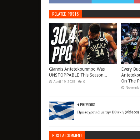
RELATED POSTS
Giannis Antetokounmpo Was
Every Buc
UNSTOPPABLE This Season...
Antetoko
On The P
April 19, 2025
0
Novembe
PREVIOUS
Πρωτοχρονιά με την Εθνική (videos)
POST A COMMENT